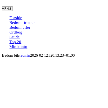
Skip
to
MENU
content
Forside
Bedøm firmaer
Bedøm biler
Ordbog
Guide
Top 20
Min konto
Bedøm biler
admin
2026-02-12T20:13:23+01:00