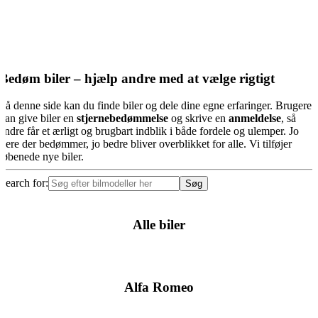
Bedøm biler – hjælp andre med at vælge rigtigt
På denne side kan du finde biler og dele dine egne erfaringer. Brugere
kan give biler en
stjernebedømmelse
og skrive en
anmeldelse
, så
andre får et ærligt og brugbart indblik i både fordele og ulemper. Jo
flere der bedømmer, jo bedre bliver overblikket for alle. Vi tilføjer
løbenede nye biler.
Search for:
Alle biler
Alfa Romeo