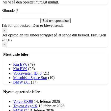
vil vi få den oprettet hurtigst muligt.
Bilmodel
*
Bed om oprettelse
Tak for din besked. Den er blevet sendt.
×
Der opstod en fejl under forsøget på at sende din besked. Prøv igen
senere.
×
Mest viste biler
Kia EV6
(49)
Kia EV9
(23)
Volkswagen ID. 3
(21)
​Mitsubishi Space Star
(19)
BMW iX1
(17)
Nyeste oprettede biler
Volvo EX90
14. februar 2026
Toyota Aygo X
13. februar 2026
BMW i7
13. februar 2026