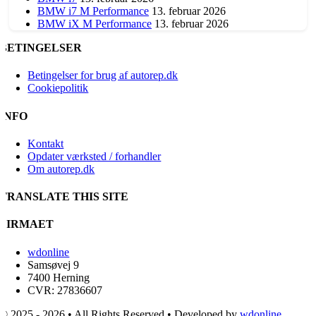
BMW i7 M Performance
13. februar 2026
BMW iX M Performance
13. februar 2026
BETINGELSER
Betingelser for brug af autorep.dk
Cookiepolitik
INFO
Kontakt
Opdater værksted / forhandler
Om autorep.dk
TRANSLATE THIS SITE
FIRMAET
wdonline
Samsøvej 9
7400 Herning
CVR: 27836607
© 2025 - 2026 • All Rights Reserved • Developed by
wdonline