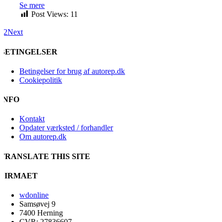
Se mere
Post Views:
11
1
2
Next
BETINGELSER
Betingelser for brug af autorep.dk
Cookiepolitik
INFO
Kontakt
Opdater værksted / forhandler
Om autorep.dk
TRANSLATE THIS SITE
FIRMAET
wdonline
Samsøvej 9
7400 Herning
CVR: 27836607