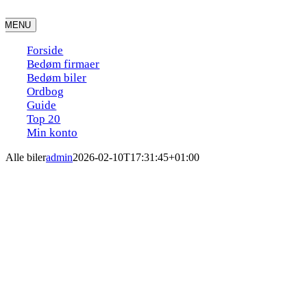
Skip
to
MENU
content
Forside
Bedøm firmaer
Bedøm biler
Ordbog
Guide
Top 20
Min konto
Alle biler
admin
2026-02-10T17:31:45+01:00