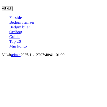
Skip
to
MENU
content
Forside
Bedøm firmaer
Bedøm biler
Ordbog
Guide
Top 20
Min konto
Vilkår
admin
2025-11-12T07:48:41+01:00