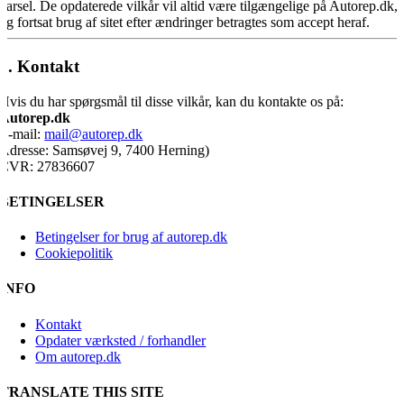
varsel. De opdaterede vilkår vil altid være tilgængelige på Autorep.dk,
og fortsat brug af sitet efter ændringer betragtes som accept heraf.
8. Kontakt
Hvis du har spørgsmål til disse vilkår, kan du kontakte os på:
Autorep.dk
E-mail:
mail@autorep.dk
Adresse: Samsøvej 9, 7400 Herning)
CVR: 27836607
BETINGELSER
Betingelser for brug af autorep.dk
Cookiepolitik
INFO
Kontakt
Opdater værksted / forhandler
Om autorep.dk
TRANSLATE THIS SITE