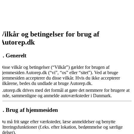
Vilkår og betingelser for brug af
Autorep.dk
1. Generelt
Disse vilkår og betingelser (“Vilkår”) gælder for brugen af
hjemmesiden Autorep.dk (“vi”, “os” eller “sitet”). Ved at bruge
hjemmesiden accepterer du disse vilkår. Hvis du ikke accepterer
vilkårene, bedes du undlade at bruge Autorep.dk.
Autorep.dk drives med det formål at gøre det nemmere for brugere at
finde, sammenligne og anmelde autoværksteder i Danmark.
2. Brug af hjemmesiden
Du må frit søge efter værksteder, læse anmeldelser og benytte
filtreringsfunktioner (f.eks. efter lokation, bedømmelse og særlige
ydelser).