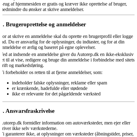
Brug af hjemmesiden er gratis og kræver ikke oprettelse af bruger,
medmindre du ønsker at skrive anmeldelser.
3. Brugeroprettelse og anmeldelser
For at skrive en anmeldelse skal du oprette en brugerprofil eller logge
ind. Du er ansvarlig for de oplysninger, du indtaster, og for at din
anmeldelse er ærlig og baseret på egne oplevelser.
Ved at indsende en anmeldelse giver du Autorep.dk en ikke-eksklusiv
ret til at vise, redigere og bruge din anmeldelse i forbindelse med sitets
drift og markedsføring.
Vi forbeholder os retten til at fjerne anmeldelser, som:
indeholder falske oplysninger, reklame eller spam
er krænkende, hadefulde eller stødende
ikke er relevante for det pågældende værksted
4. Ansvarsfraskrivelse
Autorep.dk formidler information om autoværksteder, men ejer eller
driver ikke selv værkstederne.
Vi garanterer ikke, at oplysninger om værksteder (åbningstider, priser,