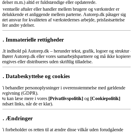
ydelser m.m.) altid er fuldstændige eller opdaterede.
Eventuelle aftaler eller handler mellem brugere og værksteder er
udelukkende et anliggende mellem parterne. Autorep.dk påtager sig
intet ansvar for kvaliteten af værkstedernes arbejde, prisfastsættelse
eller andre ydelser.
5. Immaterielle rettigheder
Alt indhold på Autorep.dk – herunder tekst, grafik, logoer og struktur –
tilhører Autorep.dk eller vores samarbejdspartnere og må ikke kopieres
gengives eller distribueres uden skriftlig tilladelse.
6. Databeskyttelse og cookies
Vi behandler personoplysninger i overensstemmelse med gældende
lovgivning (GDPR).
Du kan læse mere i vores
[Privatlivspolitik]
og
[Cookiepolitik]
(indsæt links, når de er klar).
7. Ændringer
Vi forbeholder os retten til at ændre disse vilkår uden forudgående