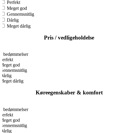
Perfekt
Meget god
Gennemsnitlig
Dårlig
Meget dårlig
Pris / vedligeholdelse
0
0 bedømmelser
Perfekt
Meget god
Gennemsnitlig
Dårlig
Meget dårlig
Køreegenskaber & komfort
0
0 bedømmelser
Perfekt
Meget god
Gennemsnitlig
Dårlig