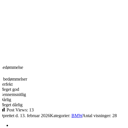
Bedømmelse
0
0 bedømmelser
Perfekt
Meget god
Gennemsnitlig
Dårlig
Meget dårlig
Post Views:
13
Oprettet d. 13. februar 2026
Kategorier:
BMW
Antal visninger: 28