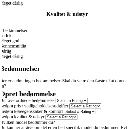
Meget dårlig
Kvalitet & udstyr
0
0 bedømmelser
Perfekt
Meget god
Gennemsnitlig
Dårlig
Meget dårlig
Bedømmelser
Der er endnu ingen bedømmelser. Skal du være den første til at oprette
én?
Opret bedømmelse
Din overordnede bedømmelse
Bedøm pris / vedligeholdelsesudgifter
Bedøm køreegenskaber & komfort
Bedøm kvalitet & udstyr
Hvilken model bedømmer du?
Du kan her angive om det er en helt specifik model du bedømmer. Evt