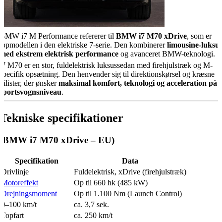
BMW i7 M Performance refererer til
BMW i7 M70 xDrive
, som er
topmodellen i den elektriske 7-serie. Den kombinerer
limousine-luksu
med ekstrem elektrisk performance
og avanceret BMW-teknologi.
i7 M70 er en stor, fuldelektrisk luksussedan med firehjulstræk og M-
specifik opsætning. Den henvender sig til direktionskørsel og kræsne
bilister, der ønsker
maksimal komfort, teknologi og acceleration på
sportsvognsniveau
.
Tekniske specifikationer
(BMW i7 M70 xDrive – EU)
Specifikation
Data
Drivlinje
Fuldelektrisk, xDrive (firehjulstræk)
Motoreffekt
Op til 660 hk (485 kW)
Drejningsmoment
Op til 1.100 Nm (Launch Control)
0–100 km/t
ca. 3,7 sek.
Topfart
ca. 250 km/t