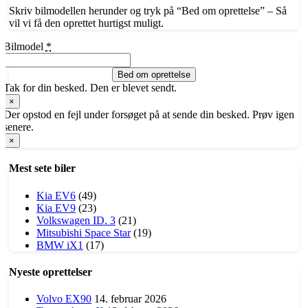
Skriv bilmodellen herunder og tryk på “Bed om oprettelse” – Så
vil vi få den oprettet hurtigst muligt.
Bilmodel
*
Bed om oprettelse
Tak for din besked. Den er blevet sendt.
×
Der opstod en fejl under forsøget på at sende din besked. Prøv igen
senere.
×
Mest sete biler
Kia EV6
(49)
Kia EV9
(23)
Volkswagen ID. 3
(21)
​Mitsubishi Space Star
(19)
BMW iX1
(17)
Nyeste oprettelser
Volvo EX90
14. februar 2026