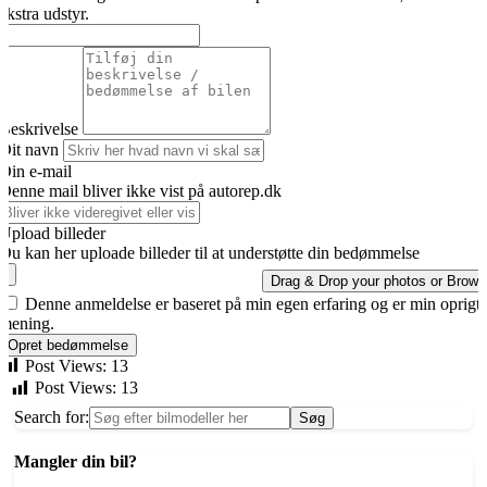
ekstra udstyr.
Beskrivelse
Dit navn
Din e-mail
Denne mail bliver ikke vist på autorep.dk
Upload billeder
Du kan her uploade billeder til at understøtte din bedømmelse
Drag & Drop your photos or
Brows
Denne anmeldelse er baseret på min egen erfaring og er min oprigt
mening.
Opret bedømmelse
Post Views:
13
Post Views:
13
Search for:
Mangler din bil?