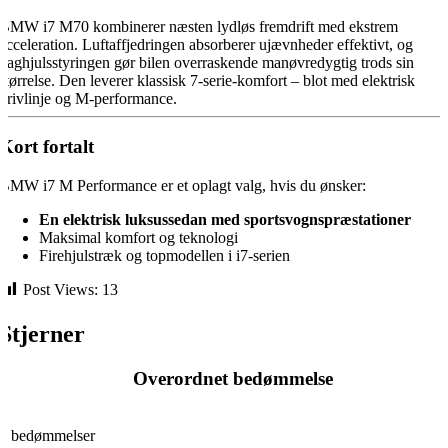
BMW i7 M70 kombinerer næsten lydløs fremdrift med ekstrem
acceleration. Luftaffjedringen absorberer ujævnheder effektivt, og
baghjulsstyringen gør bilen overraskende manøvredygtig trods sin
størrelse. Den leverer klassisk 7-serie-komfort – blot med elektrisk
drivlinje og M-performance.
Kort fortalt
BMW i7 M Performance er et oplagt valg, hvis du ønsker:
En elektrisk luksussedan med sportsvognspræstationer
Maksimal komfort og teknologi
Firehjulstræk og topmodellen i i7-serien
Post Views:
13
Stjerner
Overordnet bedømmelse
0
0 bedømmelser