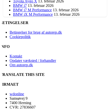
Toyota Aygo X
13. februar 2026
BMW i7
13. februar 2026
BMW i7 M Performance
13. februar 2026
BMW iX M Performance
13. februar 2026
BETINGELSER
Betingelser for brug af autorep.dk
Cookiepolitik
INFO
Kontakt
Opdater værksted / forhandler
Om autorep.dk
TRANSLATE THIS SITE
FIRMAET
wdonline
Samsøvej 9
7400 Herning
CVR: 27836607