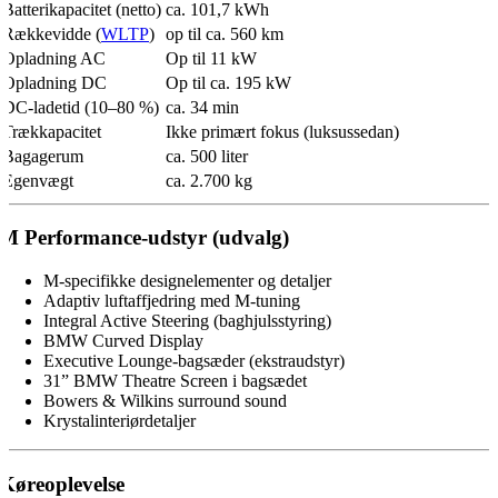
Batterikapacitet (netto)
ca. 101,7 kWh
Rækkevidde (
WLTP
)
op til ca. 560 km
Opladning AC
Op til 11 kW
Opladning DC
Op til ca. 195 kW
DC-ladetid (10–80 %)
ca. 34 min
Trækkapacitet
Ikke primært fokus (luksussedan)
Bagagerum
ca. 500 liter
Egenvægt
ca. 2.700 kg
M Performance-udstyr (udvalg)
M-specifikke designelementer og detaljer
Adaptiv luftaffjedring med M-tuning
Integral Active Steering (baghjulsstyring)
BMW Curved Display
Executive Lounge-bagsæder (ekstraudstyr)
31” BMW Theatre Screen i bagsædet
Bowers & Wilkins surround sound
Krystalinteriørdetaljer
Køreoplevelse