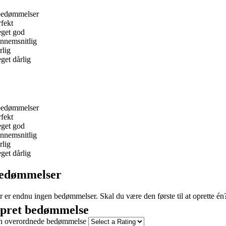
bedømmelser
rfekt
get god
nnemsnitlig
rlig
get dårlig
bedømmelser
rfekt
get god
nnemsnitlig
rlig
get dårlig
edømmelser
r er endnu ingen bedømmelser. Skal du være den første til at oprette én
pret bedømmelse
n overordnede bedømmelse