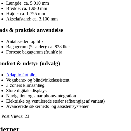
Længde: ca. 5.010 mm
Bredde: ca. 1.980 mm
Højde: ca. 1.755 mm
Akselafstand: ca. 3.100 mm
ads & praktisk anvendelse
Antal sæder: op til 7
Bagagerum (5 sæder): ca. 828 liter
Forreste bagagerum (frunk): ja
mfort & udstyr (udvalg)
Adaptiv fartpilot
Vognbane- og blindvinkelassistent
3-zoners klimaanlæg
Store digitale displays
Navigation og smartphone-integration
Elektriske og ventilerede sæder (afhængigt af variant)
Avancerede sikkerheds- og assistentsystemer
Post Views:
23
tjerner