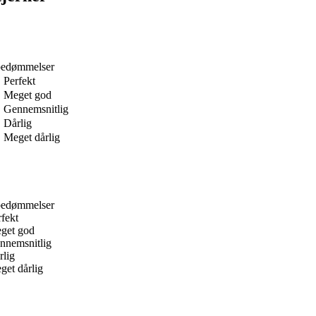
bedømmelser
Perfekt
Meget god
Gennemsnitlig
Dårlig
Meget dårlig
bedømmelser
rfekt
get god
nnemsnitlig
rlig
get dårlig