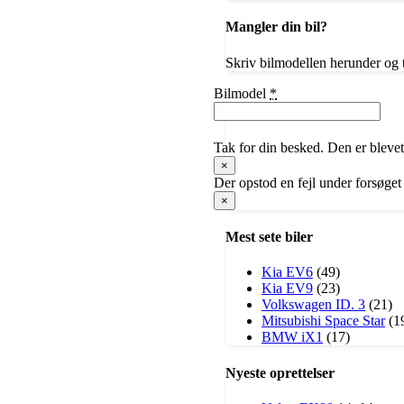
Mangler din bil?
Skriv bilmodellen herunder og t
Bilmodel
*
Tak for din besked. Den er blevet
×
Der opstod en fejl under forsøget
×
Mest sete biler
Kia EV6
(49)
Kia EV9
(23)
Volkswagen ID. 3
(21)
​Mitsubishi Space Star
(1
BMW iX1
(17)
Nyeste oprettelser