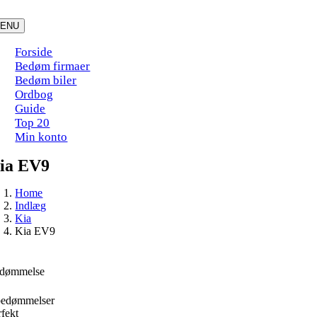
Skip
to
ENU
content
Forside
Bedøm firmaer
Bedøm biler
Ordbog
Guide
Top 20
Min konto
ia EV9
Home
Indlæg
Kia
Kia EV9
dømmelse
bedømmelser
rfekt