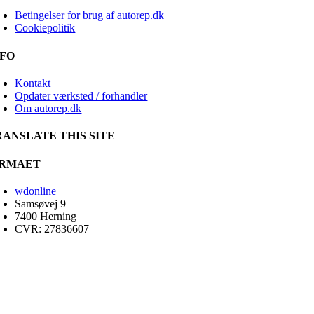
Betingelser for brug af autorep.dk
Cookiepolitik
NFO
Kontakt
Opdater værksted / forhandler
Om autorep.dk
RANSLATE THIS SITE
IRMAET
wdonline
Samsøvej 9
7400 Herning
CVR: 27836607