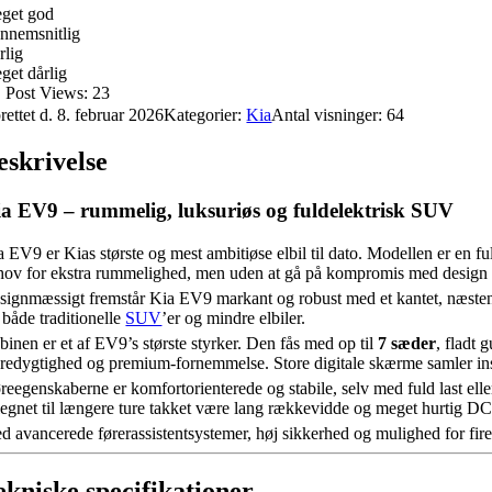
get god
nnemsnitlig
rlig
get dårlig
Post Views:
23
rettet d. 8. februar 2026
Kategorier:
Kia
Antal visninger: 64
eskrivelse
a EV9 – rummelig, luksuriøs og fuldelektrisk SUV
a EV9 er Kias største og mest ambitiøse elbil til dato. Modellen er en fu
hov for ekstra rummelighed, men uden at gå på kompromis med design e
signmæssigt fremstår Kia EV9 markant og robust med et kantet, næsten fut
 både traditionelle
SUV
’er og mindre elbiler.
binen er et af EV9’s største styrker. Den fås med op til
7 sæder
, fladt 
redygtighed og premium-fornemmelse. Store digitale skærme samler instr
reegenskaberne er komfortorienterede og stabile, selv med fuld last eller
legnet til længere ture takket være lang rækkevidde og meget hurtig D
d avancerede førerassistentsystemer, høj sikkerhed og mulighed for firehj
ekniske specifikationer