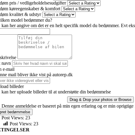
døm pris / vedligeholdelsesudgifter
døm køreegenskaber & komfort
døm kvalitet & udstyr
ilken model bedømmer du?
 kan her angive om det er en helt specifik model du bedømmer. Evt ekst
skrivelse
t navn
n e-mail
nne mail bliver ikke vist på autorep.dk
load billeder
 kan her uploade billeder til at understøtte din bedømmelse
Drag & Drop your photos or
Browse
Denne anmeldelse er baseret på min egen erfaring og er min oprigtige
pret bedømmelse
Post Views:
23
Post Views:
23
ETINGELSER