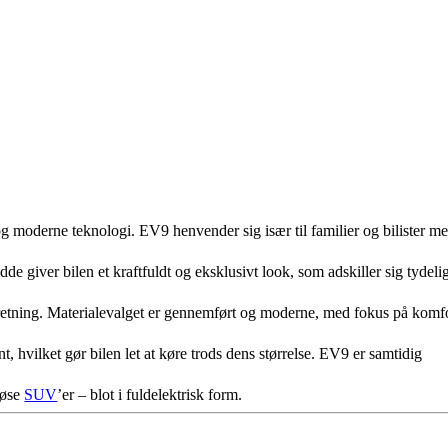
og moderne teknologi. EV9 henvender sig især til familier og bilister m
 giver bilen et kraftfuldt og eksklusivt look, som adskiller sig tydeli
ndretning. Materialevalget er gennemført og moderne, med fokus på komfo
, hvilket gør bilen let at køre trods dens størrelse. EV9 er samtidig
iøse
SUV
’er – blot i fuldelektrisk form.