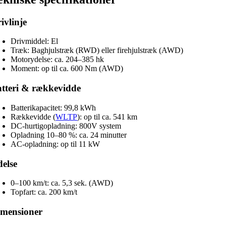
ivlinje
Drivmiddel: El
Træk: Baghjulstræk (RWD) eller firehjulstræk (AWD)
Motorydelse: ca. 204–385 hk
Moment: op til ca. 600 Nm (AWD)
tteri & rækkevidde
Batterikapacitet: 99,8 kWh
Rækkevidde (
WLTP
): op til ca. 541 km
DC-hurtigopladning: 800V system
Opladning 10–80 %: ca. 24 minutter
AC-opladning: op til 11 kW
else
0–100 km/t: ca. 5,3 sek. (AWD)
Topfart: ca. 200 km/t
imensioner