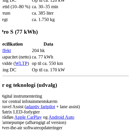
dning DC
Op til ca. 120 kW
detid (10–80 %)
ca. 30–35 min
gerum
ca. 385 liter
vægt
ca. 1.750 kg
 Pro S (77 kWh)
pecifikation
Data
effekt
204 hk
ikapacitet (netto)
ca. 77 kWh
vidde (
WLTP
)
op til ca. 550 km
dning DC
Op til ca. 170 kW
yr og teknologi (udvalg)
Digital instrumentering
Stor central infotainmentskærm
Travel Assist (
adaptiv fartpilot
+ lane assist)
Matrix LED-forlygter
Trådløs
Apple CarPlay
og
Android Auto
Varmepumpe (afhængigt af version)
Over-the-air softwareopdateringer