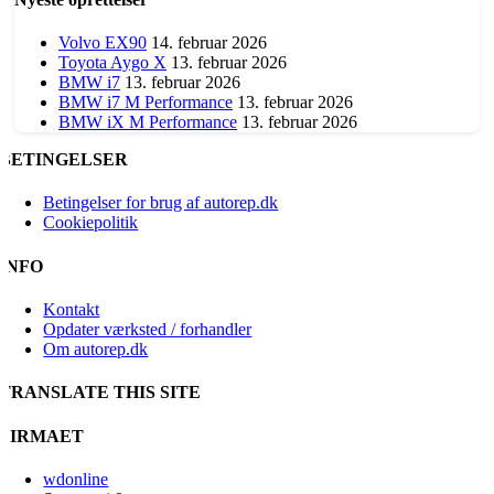
Volvo EX90
14. februar 2026
Toyota Aygo X
13. februar 2026
BMW i7
13. februar 2026
BMW i7 M Performance
13. februar 2026
BMW iX M Performance
13. februar 2026
BETINGELSER
Betingelser for brug af autorep.dk
Cookiepolitik
INFO
Kontakt
Opdater værksted / forhandler
Om autorep.dk
TRANSLATE THIS SITE
FIRMAET
wdonline