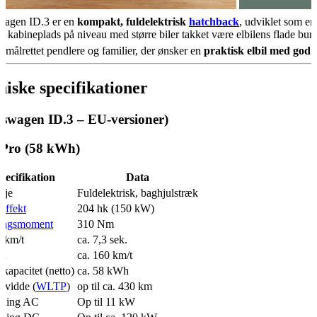
wagen ID.3 er en
kompakt, fuldelektrisk
hatchback
, udviklet som e
er kabineplads på niveau med større biler takket være elbilens flade bun
r målrettet pendlere og familier, der ønsker en
praktisk elbil med god
niske specifikationer
kswagen ID.3 – EU-versioner)
 Pro (58 kWh)
pecifikation
Data
nje
Fuldelektrisk, baghjulstræk
effekt
204 hk (150 kW)
ingsmoment
310 Nm
 km/t
ca. 7,3 sek.
rt
ca. 160 km/t
ikapacitet (netto)
ca. 58 kWh
vidde (
WLTP
)
op til ca. 430 km
dning AC
Op til 11 kW