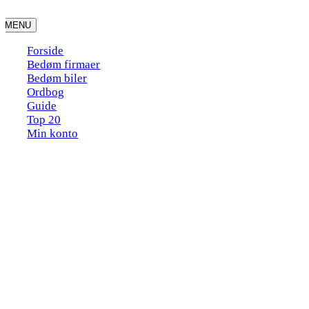
Skip
to
MENU
content
Forside
Bedøm firmaer
Bedøm biler
Ordbog
Guide
Top 20
Min konto