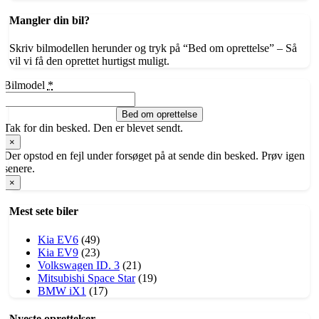
Mangler din bil?
Skriv bilmodellen herunder og tryk på “Bed om oprettelse” – Så
vil vi få den oprettet hurtigst muligt.
Bilmodel
*
Bed om oprettelse
Tak for din besked. Den er blevet sendt.
×
Der opstod en fejl under forsøget på at sende din besked. Prøv igen
senere.
×
Mest sete biler
Kia EV6
(49)
Kia EV9
(23)
Volkswagen ID. 3
(21)
​Mitsubishi Space Star
(19)
BMW iX1
(17)
Nyeste oprettelser