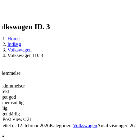
olkswagen ID. 3
Home
Indlæg
Volkswagen
Volkswagen ID. 3
edømmelse
bedømmelser
rfekt
get god
nnemsnitlig
rlig
get dårlig
Post Views:
21
rettet d. 12. februar 2026
Kategorier:
Volkswagen
Antal visninger: 26