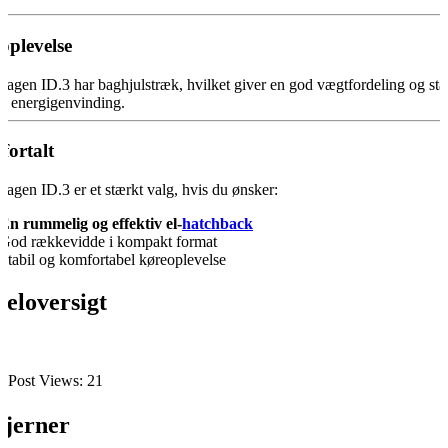
oplevelse
agen ID.3 har baghjulstræk, hvilket giver en god vægtfordeling og stabi
iv energigenvinding.
fortalt
agen ID.3 er et stærkt valg, hvis du ønsker:
En rummelig og effektiv el-
hatchback
God rækkevidde i kompakt format
Stabil og komfortabel køreoplevelse
eloversigt
Post Views:
21
tjerner