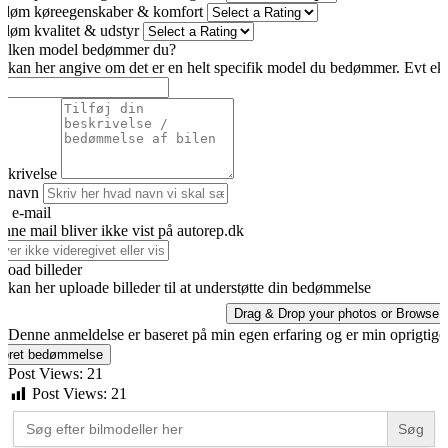
døm køreegenskaber & komfort
døm kvalitet & udstyr
ilken model bedømmer du?
 kan her angive om det er en helt specifik model du bedømmer. Evt eks
skrivelse
t navn
n e-mail
nne mail bliver ikke vist på autorep.dk
load billeder
 kan her uploade billeder til at understøtte din bedømmelse
Drag & Drop your photos or
Browse
Denne anmeldelse er baseret på min egen erfaring og er min oprigtig
pret bedømmelse
Post Views:
21
Post Views:
21
Search
for: