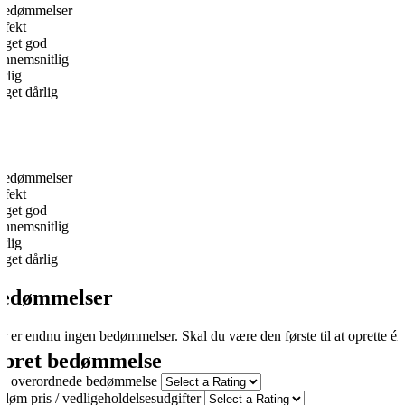
bedømmelser
rfekt
get god
nnemsnitlig
rlig
get dårlig
bedømmelser
rfekt
get god
nnemsnitlig
rlig
get dårlig
edømmelser
r er endnu ingen bedømmelser. Skal du være den første til at oprette én
pret bedømmelse
n overordnede bedømmelse
døm pris / vedligeholdelsesudgifter