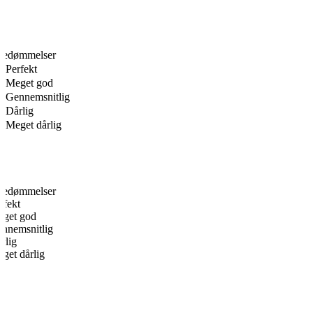
bedømmelser
Perfekt
Meget god
Gennemsnitlig
Dårlig
Meget dårlig
bedømmelser
rfekt
get god
nnemsnitlig
rlig
get dårlig