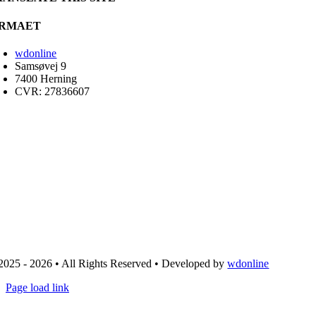
IRMAET
wdonline
Samsøvej 9
7400 Herning
CVR: 27836607
2025 - 2026 • All Rights Reserved • Developed by
wdonline
Page load link
Go
to