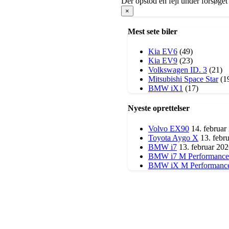
Der opstod en fejl under forsøget
×
Mest sete biler
Kia EV6
(49)
Kia EV9
(23)
Volkswagen ID. 3
(21)
​Mitsubishi Space Star
(1
BMW iX1
(17)
Nyeste oprettelser
Volvo EX90
14. februar
Toyota Aygo X
13. febr
BMW i7
13. februar 20
BMW i7 M Performance
BMW iX M Performanc