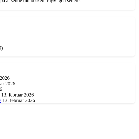
 på at sende din besked. Prøv igen senere.
9)
 2026
uar 2026
26
13. februar 2026
e
13. februar 2026