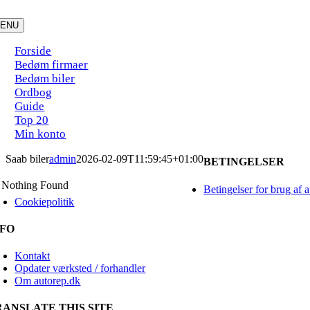
Skip
to
ENU
content
Forside
Bedøm firmaer
Bedøm biler
Ordbog
Guide
Top 20
Min konto
Saab biler
admin
2026-02-09T11:59:45+01:00
BETINGELSER
Nothing Found
Betingelser for brug af 
Cookiepolitik
NFO
Kontakt
Opdater værksted / forhandler
Om autorep.dk
RANSLATE THIS SITE