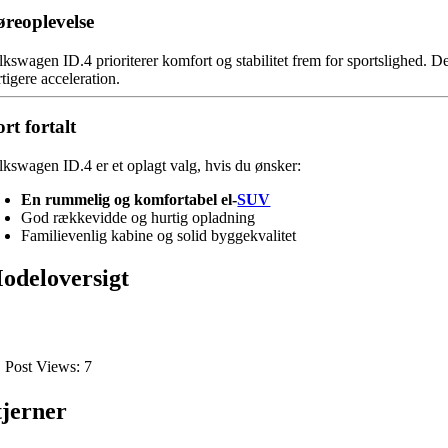
reoplevelse
lkswagen ID.4 prioriterer komfort og stabilitet frem for sportslighed. 
tigere acceleration.
rt fortalt
lkswagen ID.4 er et oplagt valg, hvis du ønsker:
En rummelig og komfortabel el-
SUV
God rækkevidde og hurtig opladning
Familievenlig kabine og solid byggekvalitet
odeloversigt
Post Views:
7
tjerner