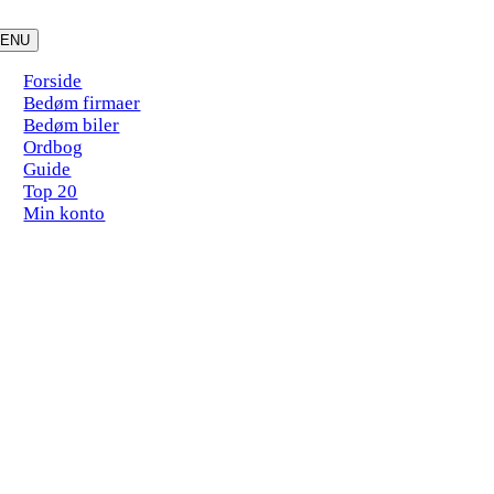
Skip
to
ENU
content
Forside
Bedøm firmaer
Bedøm biler
Ordbog
Guide
Top 20
Min konto