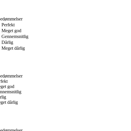
bedømmelser
Perfekt
Meget god
Gennemsnitlig
Dårlig
Meget dårlig
bedømmelser
rfekt
get god
nnemsnitlig
rlig
get dårlig
bedømmelser