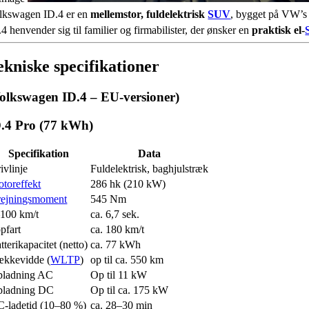
lkswagen ID.4 er en
mellemstor, fuldelektrisk
SUV
, bygget på VW’s 
4 henvender sig til familier og firmabilister, der ønsker en
praktisk el-
ekniske specifikationer
olkswagen ID.4 – EU-versioner)
.4 Pro (77 kWh)
Specifikation
Data
ivlinje
Fuldelektrisk, baghjulstræk
toreffekt
286 hk (210 kW)
ejningsmoment
545 Nm
100 km/t
ca. 6,7 sek.
pfart
ca. 180 km/t
tterikapacitet (netto)
ca. 77 kWh
kkevidde (
WLTP
)
op til ca. 550 km
ladning AC
Op til 11 kW
pladning DC
Op til ca. 175 kW
-ladetid (10–80 %)
ca. 28–30 min