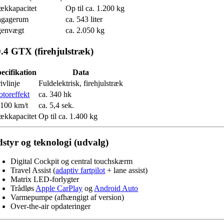
ækkapacitet
Op til ca. 1.200 kg
agagerum
ca. 543 liter
genvægt
ca. 2.050 kg
.4 GTX (firehjulstræk)
ecifikation
Data
ivlinje
Fuldelektrisk, firehjulstræk
toreffekt
ca. 340 hk
100 km/t
ca. 5,4 sek.
ækkapacitet
Op til ca. 1.400 kg
styr og teknologi (udvalg)
Digital Cockpit og central touchskærm
Travel Assist (
adaptiv fartpilot
+ lane assist)
Matrix LED-forlygter
Trådløs
Apple CarPlay
og
Android Auto
Varmepumpe (afhængigt af version)
Over-the-air opdateringer