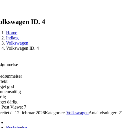
olkswagen ID. 4
Home
Indlæg
Volkswagen
Volkswagen ID. 4
dømmelse
bedømmelser
rfekt
get god
nnemsnitlig
rlig
get dårlig
Post Views:
7
rettet d. 12. februar 2026
Kategorier:
Volkswagen
Antal visninger: 21
Beskrivelse