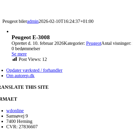
Peugeot biler
admin
2026-02-10T16:24:37+01:00
Peugeot E-3008
Oprettet d. 10. februar 2026
Kategorier:
Peugeot
Antal visninger:
0 bedømmelser
Se mere
Post Views:
12
Opdater værksted / forhandler
Om autorep.dk
RANSLATE THIS SITE
IRMAET
wdonline
Samsøvej 9
7400 Herning
CVR: 27836607