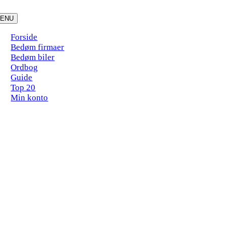
Skip
to
ENU
content
Forside
Bedøm firmaer
Bedøm biler
Ordbog
Guide
Top 20
Min konto