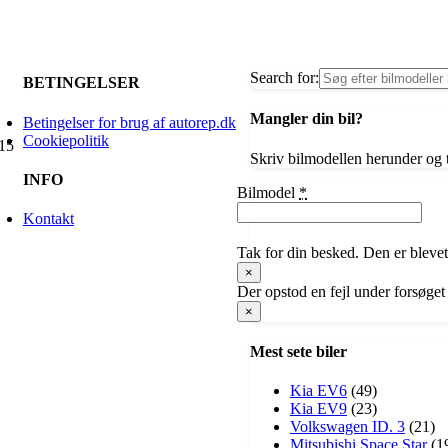
Search for:
BETINGELSER
Mangler din bil?
Betingelser for brug af autorep.dk
Cookiepolitik
 15
Skriv bilmodellen herunder og t
INFO
Bilmodel
*
Kontakt
Tak for din besked. Den er blevet
×
Der opstod en fejl under forsøget
×
Mest sete biler
Kia EV6
(49)
Kia EV9
(23)
Volkswagen ID. 3
(21)
​Mitsubishi Space Star
(1