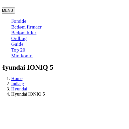
Skip
to
MENU
content
Forside
Bedøm firmaer
Bedøm biler
Ordbog
Guide
Top 20
Min konto
Hyundai IONIQ 5
Home
Indlæg
Hyundai
Hyundai IONIQ 5