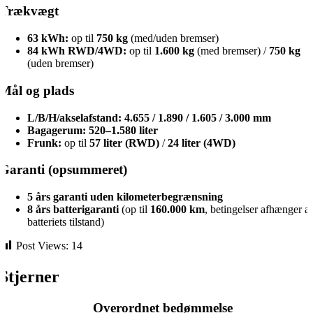
Trækvægt
63 kWh:
op til
750 kg
(med/uden bremser)
84 kWh RWD/4WD:
op til
1.600 kg
(med bremser) /
750 kg
(uden bremser)
Mål og plads
L/B/H/akselafstand:
4.655 / 1.890 / 1.605 / 3.000 mm
Bagagerum:
520–1.580 liter
Frunk:
op til
57 liter (RWD)
/
24 liter (4WD)
Garanti (opsummeret)
5 års garanti uden kilometerbegrænsning
8 års batterigaranti
(op til
160.000 km
, betingelser afhænger a
batteriets tilstand)
Post Views:
14
Stjerner
Overordnet bedømmelse