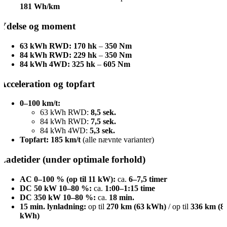
181 Wh/km
Ydelse og moment
63 kWh RWD:
170 hk
–
350 Nm
84 kWh RWD:
229 hk
–
350 Nm
84 kWh 4WD:
325 hk
–
605 Nm
Acceleration og topfart
0–100 km/t:
63 kWh RWD:
8,5 sek.
84 kWh RWD:
7,5 sek.
84 kWh 4WD:
5,3 sek.
Topfart:
185 km/t
(alle nævnte varianter)
Ladetider (under optimale forhold)
AC 0–100 % (op til 11 kW):
ca.
6–7,5 timer
DC 50 kW 10–80 %:
ca.
1:00–1:15 time
DC 350 kW 10–80 %:
ca.
18 min.
15 min. lynladning:
op til
270 km (63 kWh)
/ op til
336 km (8
kWh)