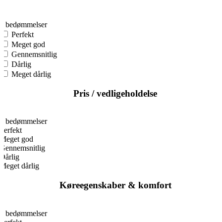
0
0 bedømmelser
Perfekt
Meget god
Gennemsnitlig
Dårlig
Meget dårlig
Pris / vedligeholdelse
0
0 bedømmelser
Perfekt
Meget god
Gennemsnitlig
Dårlig
Meget dårlig
Køreegenskaber & komfort
0
0 bedømmelser