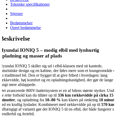
Tekniske specifikationer
Stjerner
Bedømmelser
Opret bedømmelse
Beskrivelse
Hyundai IONIQ 5 – modig elbil med lynhurtig
opladning og masser af plads
Hyundai IONIQ 5 skiller sig ud i elbil-klassen med sit kantede,
futuristiske design og en kabine, der føles mere som et loungeområde 
en traditionel bil. Den er bygget til at give frihed i hverdagen: lang
rækkevidde, høj komfort og en opladningshastighed, der gør de lange t
langt mere afslappede.
Det avancerede 800V-batterisystem er en af bilens største styrker. Unde
de rette forhold kan du tilføre op til
336 km rækkevidde på cirka 15
minutter
, og opladning fra
10–80 %
kan klares på omkring
18 minutt
ved en kraftig lynlader. Kombineret med rækkevidde på op til
570 km
(afhængigt af variant) gør det IONIQ 5 til en elbil, der både fungerer s
pendlerbil og feriebil.