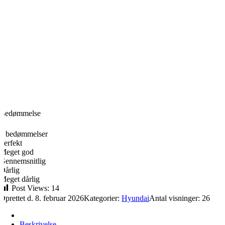
Bedømmelse
0
0 bedømmelser
Perfekt
Meget god
Gennemsnitlig
Dårlig
Meget dårlig
Post Views:
14
Oprettet d. 8. februar 2026
Kategorier:
Hyundai
Antal visninger: 26
Beskrivelse