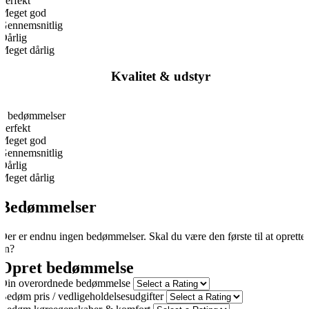
Perfekt
Meget god
Gennemsnitlig
Dårlig
Meget dårlig
Kvalitet & udstyr
0
0 bedømmelser
Perfekt
Meget god
Gennemsnitlig
Dårlig
Meget dårlig
Bedømmelser
Der er endnu ingen bedømmelser. Skal du være den første til at oprette
én?
Opret bedømmelse
Din overordnede bedømmelse
Bedøm pris / vedligeholdelsesudgifter