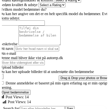
Bedøm køreegenskaber & komfort
Bedøm kvalitet & udstyr
Hvilken model bedømmer du?
Du kan her angive om det er en helt specifik model du bedømmer. Evt
ekstra udstyr.
Beskrivelse
Dit navn
Din e-mail
Denne mail bliver ikke vist på autorep.dk
Upload billeder
Du kan her uploade billeder til at understøtte din bedømmelse
Drag & Drop your photos or
Brows
Denne anmeldelse er baseret på min egen erfaring og er min oprigt
mening.
Opret bedømmelse
Post Views:
14
Post Views:
14
Search for: