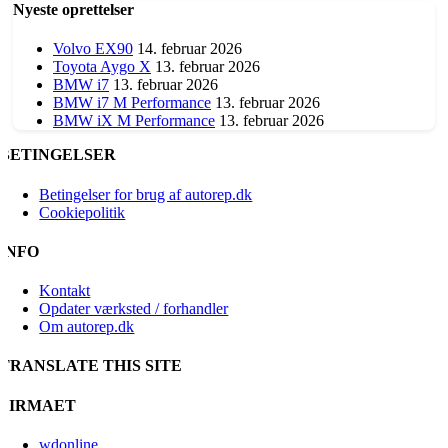
Nyeste oprettelser
Volvo EX90
14. februar 2026
Toyota Aygo X
13. februar 2026
BMW i7
13. februar 2026
BMW i7 M Performance
13. februar 2026
BMW iX M Performance
13. februar 2026
BETINGELSER
Betingelser for brug af autorep.dk
Cookiepolitik
INFO
Kontakt
Opdater værksted / forhandler
Om autorep.dk
TRANSLATE THIS SITE
FIRMAET
wdonline