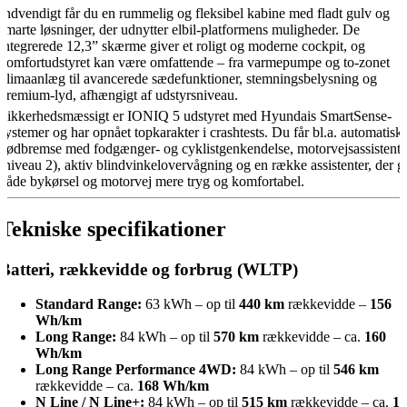
Indvendigt får du en rummelig og fleksibel kabine med fladt gulv og
smarte løsninger, der udnytter elbil-platformens muligheder. De
integrerede 12,3” skærme giver et roligt og moderne cockpit, og
komfortudstyret kan være omfattende – fra varmepumpe og to-zonet
klimaanlæg til avancerede sædefunktioner, stemningsbelysning og
premium-lyd, afhængigt af udstyrsniveau.
Sikkerhedsmæssigt er IONIQ 5 udstyret med Hyundais SmartSense-
systemer og har opnået topkarakter i crashtests. Du får bl.a. automatisk
nødbremse med fodgænger- og cyklistgenkendelse, motorvejsassistent
(niveau 2), aktiv blindvinkelovervågning og en række assistenter, der g
både bykørsel og motorvej mere tryg og komfortabel.
Tekniske specifikationer
Batteri, rækkevidde og forbrug (WLTP)
Standard Range:
63 kWh – op til
440 km
rækkevidde –
156
Wh/km
Long Range:
84 kWh – op til
570 km
rækkevidde – ca.
160
Wh/km
Long Range Performance 4WD:
84 kWh – op til
546 km
rækkevidde – ca.
168 Wh/km
N Line / N Line+:
84 kWh – op til
515 km
rækkevidde – ca.
1