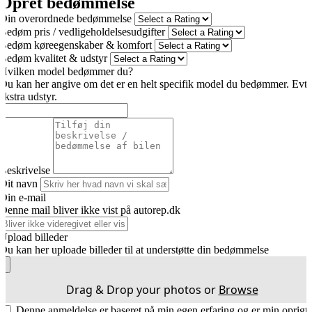
Opret bedømmelse
Din overordnede bedømmelse
Bedøm pris / vedligeholdelsesudgifter
Bedøm køreegenskaber & komfort
Bedøm kvalitet & udstyr
Hvilken model bedømmer du?
Du kan her angive om det er en helt specifik model du bedømmer. Evt
ekstra udstyr.
Beskrivelse
Dit navn
Din e-mail
Denne mail bliver ikke vist på autorep.dk
Upload billeder
Du kan her uploade billeder til at understøtte din bedømmelse
Drag & Drop your photos or
Browse
Denne anmeldelse er baseret på min egen erfaring og er min oprigt