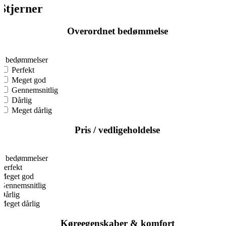
Stjerner
Overordnet bedømmelse
0
0 bedømmelser
Perfekt
Meget god
Gennemsnitlig
Dårlig
Meget dårlig
Pris / vedligeholdelse
0
0 bedømmelser
Perfekt
Meget god
Gennemsnitlig
Dårlig
Meget dårlig
Køreegenskaber & komfort