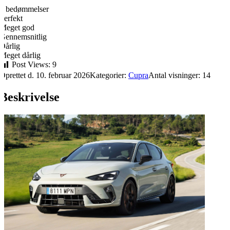
0 bedømmelser
Perfekt
Meget god
Gennemsnitlig
Dårlig
Meget dårlig
Post Views:
9
Oprettet d. 10. februar 2026
Kategorier:
Cupra
Antal visninger: 14
Beskrivelse