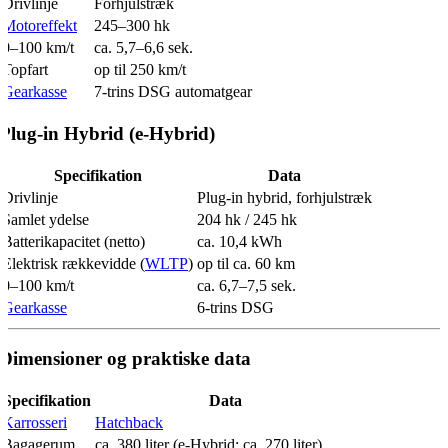
Drivlinje
Forhjulstræk
Motoreffekt
245–300 hk
0–100 km/t
ca. 5,7–6,6 sek.
Topfart
op til 250 km/t
Gearkasse
7-trins DSG automatgear
Plug-in Hybrid (e-Hybrid)
Specifikation
Data
Drivlinje
Plug-in hybrid, forhjulstræk
Samlet ydelse
204 hk / 245 hk
Batterikapacitet (netto)
ca. 10,4 kWh
Elektrisk rækkevidde (
WLTP
)
op til ca. 60 km
0–100 km/t
ca. 6,7–7,5 sek.
Gearkasse
6-trins DSG
Dimensioner og praktiske data
Specifikation
Data
Karrosseri
Hatchback
Bagagerum
ca. 380 liter (e-Hybrid: ca. 270 liter)