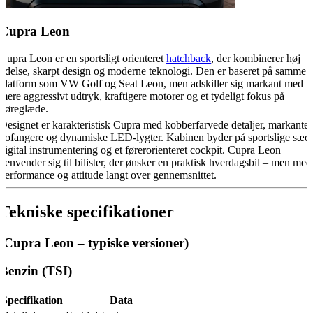
Cupra Leon
Cupra Leon er en sportsligt orienteret
hatchback
, der kombinerer høj
ydelse, skarpt design og moderne teknologi. Den er baseret på samme
platform som VW Golf og Seat Leon, men adskiller sig markant med
mere aggressivt udtryk, kraftigere motorer og et tydeligt fokus på
køreglæde.
Designet er karakteristisk Cupra med kobberfarvede detaljer, markante
kofangere og dynamiske LED-lygter. Kabinen byder på sportslige sæde
digital instrumentering og et førerorienteret cockpit. Cupra Leon
henvender sig til bilister, der ønsker en praktisk hverdagsbil – men med
performance og attitude langt over gennemsnittet.
Tekniske specifikationer
(Cupra Leon – typiske versioner)
Benzin (TSI)
Specifikation
Data