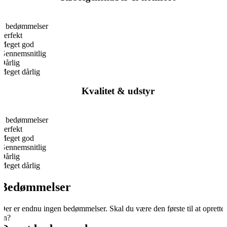
0
0 bedømmelser
Perfekt
Meget god
Gennemsnitlig
Dårlig
Meget dårlig
Kvalitet & udstyr
0
0 bedømmelser
Perfekt
Meget god
Gennemsnitlig
Dårlig
Meget dårlig
Bedømmelser
Der er endnu ingen bedømmelser. Skal du være den første til at oprette
én?