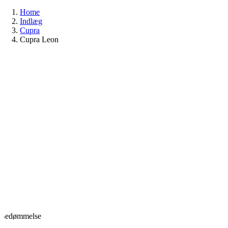
Home
Indlæg
Cupra
Cupra Leon
Bedømmelse
0