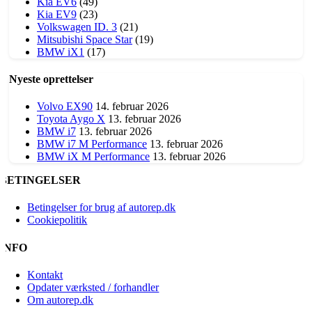
Kia EV6
(49)
Kia EV9
(23)
Volkswagen ID. 3
(21)
​Mitsubishi Space Star
(19)
BMW iX1
(17)
Nyeste oprettelser
Volvo EX90
14. februar 2026
Toyota Aygo X
13. februar 2026
BMW i7
13. februar 2026
BMW i7 M Performance
13. februar 2026
BMW iX M Performance
13. februar 2026
BETINGELSER
Betingelser for brug af autorep.dk
Cookiepolitik
INFO
Kontakt
Opdater værksted / forhandler
Om autorep.dk