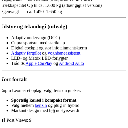
Trækkapacitet
Op til ca. 1.600 kg (afhængigt af version)
Egenvægt
ca. 1.450–1.650 kg
Udstyr og teknologi (udvalg)
Adaptiv undervogn (DCC)
Cupra sportsrat med startknap
Digital cockpit og stor infotainmentskærm
Adaptiv fartpilot
og
vognbaneassistent
LED- og Matrix LED-forlygter
Trådløs
Apple CarPlay
og
Android Auto
Kort fortalt
Cupra Leon er et oplagt valg, hvis du ønsker:
Sportslig kørsel i kompakt format
Valg mellem
benzin
og plug-in hybrid
Markant design med høj udstyrsværdi
Post Views:
9