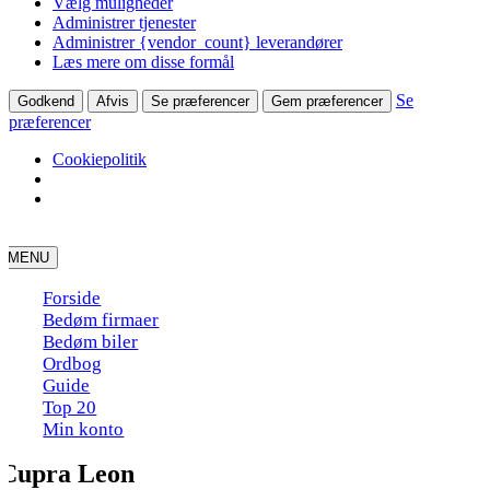
Vælg muligheder
Administrer tjenester
Administrer {vendor_count} leverandører
Læs mere om disse formål
Se
Godkend
Afvis
Se præferencer
Gem præferencer
præferencer
Cookiepolitik
Skip
to
MENU
content
Forside
Bedøm firmaer
Bedøm biler
Ordbog
Guide
Top 20
Min konto
Cupra Leon