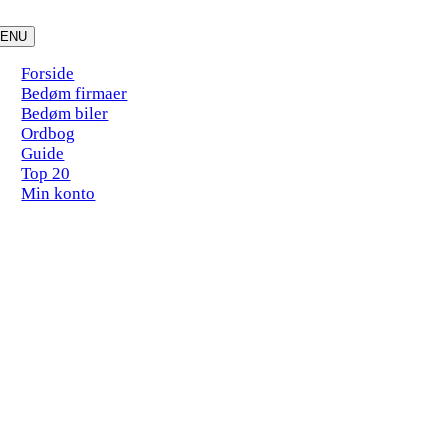
Skip
to
ENU
content
Forside
Bedøm firmaer
Bedøm biler
Ordbog
Guide
Top 20
Min konto