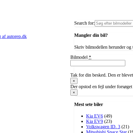
Search for:
Mangler din bil?
g af autorep.dk
Skriv bilmodellen herunder og t
Bilmodel
*
Tak for din besked. Den er blevet
×
Der opstod en fejl under forsøget
×
Mest sete biler
Kia EV6
(49)
Kia EV9
(23)
Volkswagen ID. 3
(21)
​Mitsubishi Space Star
(1