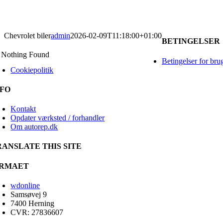
Chevrolet biler
admin
2026-02-09T11:18:00+01:00
BETINGELSER
Nothing Found
Betingelser for bru
Cookiepolitik
NFO
Kontakt
Opdater værksted / forhandler
Om autorep.dk
RANSLATE THIS SITE
IRMAET
wdonline
Samsøvej 9
7400 Herning
CVR: 27836607