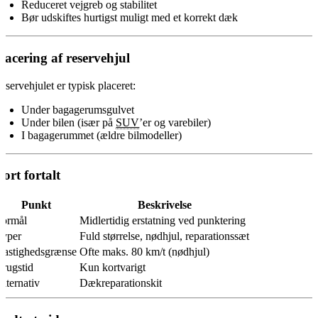
Reduceret vejgreb og stabilitet
Bør udskiftes hurtigst muligt med et korrekt dæk
lacering af reservehjul
eservehjulet er typisk placeret:
Under bagagerumsgulvet
Under bilen (især på
SUV
’er og varebiler)
I bagagerummet (ældre bilmodeller)
ort fortalt
Punkt
Beskrivelse
Formål
Midlertidig erstatning ved punktering
Typer
Fuld størrelse, nødhjul, reparationssæt
Hastighedsgrænse
Ofte maks. 80 km/t (nødhjul)
Brugstid
Kun kortvarigt
lternativ
Dækreparationskit