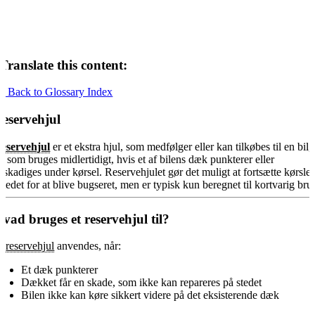
Translate this content:
« Back to Glossary Index
eservehjul
eservehjul
er et ekstra hjul, som medfølger eller kan tilkøbes til en bil,
g som bruges midlertidigt, hvis et af bilens dæk punkterer eller
eskadiges under kørsel. Reservehjulet gør det muligt at fortsætte kørsle
 stedet for at blive bugseret, men er typisk kun beregnet til kortvarig bru
vad bruges et reservehjul til?
t
reservehjul
anvendes, når:
Et dæk punkterer
Dækket får en skade, som ikke kan repareres på stedet
Bilen ikke kan køre sikkert videre på det eksisterende dæk