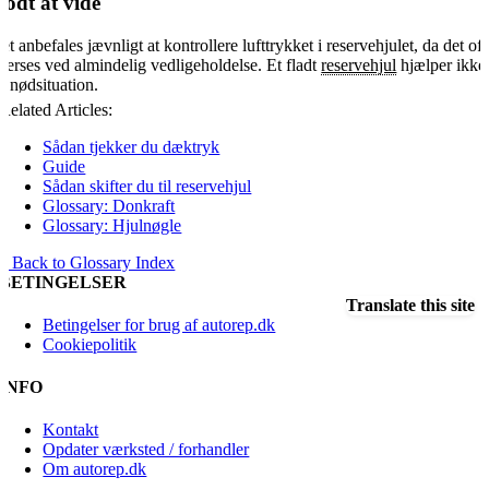
odt at vide
et anbefales jævnligt at kontrollere lufttrykket i reservehjulet, da det oft
verses ved almindelig vedligeholdelse. Et fladt
reservehjul
hjælper ikke 
n nødsituation.
Related Articles:
Sådan tjekker du dæktryk
Guide
Sådan skifter du til reservehjul
Glossary: Donkraft
Glossary: Hjulnøgle
« Back to Glossary Index
BETINGELSER
Translate this site
Betingelser for brug af autorep.dk
Cookiepolitik
INFO
Kontakt
Opdater værksted / forhandler
Om autorep.dk