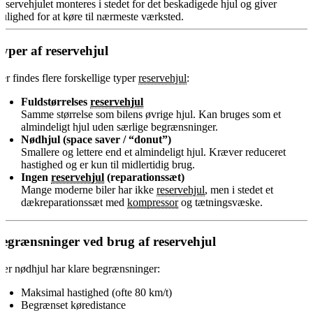
eservehjulet monteres i stedet for det beskadigede hjul og giver
ulighed for at køre til nærmeste værksted.
yper af reservehjul
er findes flere forskellige typer
reservehjul
:
Fuldstørrelses
reservehjul
Samme størrelse som bilens øvrige hjul. Kan bruges som et
almindeligt hjul uden særlige begrænsninger.
Nødhjul (space saver / “donut”)
Smallere og lettere end et almindeligt hjul. Kræver reduceret
hastighed og er kun til midlertidig brug.
Ingen
reservehjul
(reparationssæt)
Mange moderne biler har ikke
reservehjul
, men i stedet et
dækreparationssæt med
kompressor
og tætningsvæske.
egrænsninger ved brug af reservehjul
sær nødhjul har klare begrænsninger:
Maksimal hastighed (ofte 80 km/t)
Begrænset køredistance