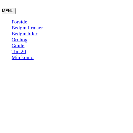
Skip
to
MENU
content
Forside
Bedøm firmaer
Bedøm biler
Ordbog
Guide
Top 20
Min konto