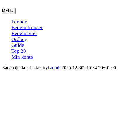
Skip
to
MENU
content
Forside
Bedøm firmaer
Bedøm biler
Ordbog
Guide
Top 20
Min konto
Sådan tjekker du dæktryk
admin
2025-12-30T15:34:56+01:00