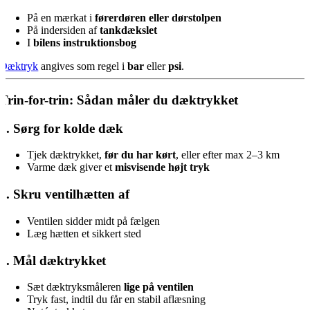
På en mærkat i
førerdøren eller dørstolpen
På indersiden af
tankdækslet
I
bilens instruktionsbog
Dæktryk
angives som regel i
bar
eller
psi
.
Trin-for-trin: Sådan måler du dæktrykket
1. Sørg for kolde dæk
Tjek dæktrykket,
før du har kørt
, eller efter max 2–3 km
Varme dæk giver et
misvisende højt tryk
2. Skru ventilhætten af
Ventilen sidder midt på fælgen
Læg hætten et sikkert sted
3. Mål dæktrykket
Sæt dæktryksmåleren
lige på ventilen
Tryk fast, indtil du får en stabil aflæsning