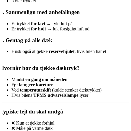
Notér trykket
4. Sammenlign med anbefalingen
Er trykket
for lavt
→ fyld luft på
Er trykket
for højt
→ luk forsigtigt luft ud
5. Gentag på alle dæk
Husk også at tjekke
reservehjulet
, hvis bilen har et
Hvornår bør du tjekke dæktryk?
Mindst
én gang om måneden
Før
længere køreture
Ved
temperaturskift
(kulde sænker dæktrykket)
Hvis bilens
TPMS-advarselslampe
lyser
Typiske fejl du skal undgå
❌ Kun at tjekke forhjul
❌ Måle på varme dæk