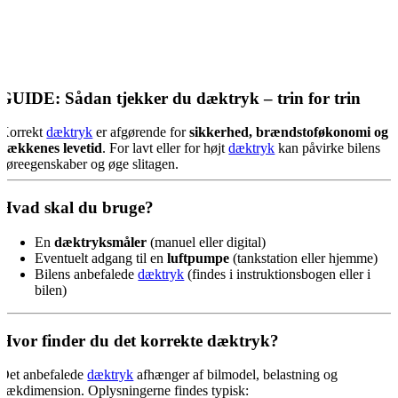
GUIDE: Sådan tjekker du dæktryk – trin for trin
Korrekt
dæktryk
er afgørende for
sikkerhed, brændstoføkonomi og
dækkenes levetid
. For lavt eller for højt
dæktryk
kan påvirke bilens
køreegenskaber og øge slitagen.
Hvad skal du bruge?
En
dæktryksmåler
(manuel eller digital)
Eventuelt adgang til en
luftpumpe
(tankstation eller hjemme)
Bilens anbefalede
dæktryk
(findes i instruktionsbogen eller i
bilen)
Hvor finder du det korrekte dæktryk?
Det anbefalede
dæktryk
afhænger af bilmodel, belastning og
dækdimension. Oplysningerne findes typisk: