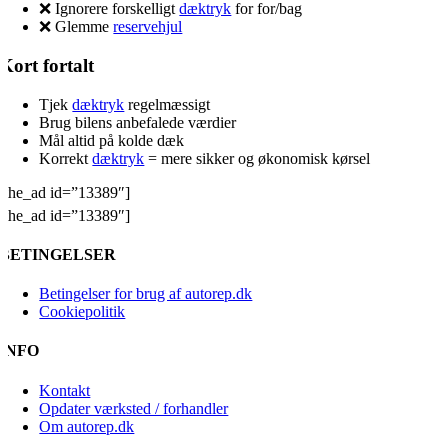
❌ Ignorere forskelligt
dæktryk
for for/bag
❌ Glemme
reservehjul
Kort fortalt
Tjek
dæktryk
regelmæssigt
Brug bilens anbefalede værdier
Mål altid på kolde dæk
Korrekt
dæktryk
= mere sikker og økonomisk kørsel
[the_ad id=”13389″]
[the_ad id=”13389″]
BETINGELSER
Betingelser for brug af autorep.dk
Cookiepolitik
INFO
Kontakt
Opdater værksted / forhandler
Om autorep.dk