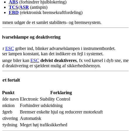
ABS
(forhindrer hjulblokering)
TCS
/
ASR
(antispin)
EBD
(elektronisk bremsekraftfordeling)
ammen udgør de et samlet stabilitets- og bremsesystem.
dvarselslampe og deaktivering
år
ESC
griber ind, blinker advarselslampen i instrumentbordet.
yser lampen konstant, kan det indikere en fejl i systemet.
 mange biler kan
ESC
delvist deaktiveres
, fx ved kørsel i dyb sne, men
uld deaktivering er sjældent mulig af sikkerhedshensyn.
ort fortalt
Punkt
Forklaring
ulde navn
Electronic Stability Control
unktion
Forhindrer udskridning
ndgreb
Bremser enkelte hjul og reducerer motorkraft
ktivering
Automatisk
Betydning
Meget høj trafiksikkerhed