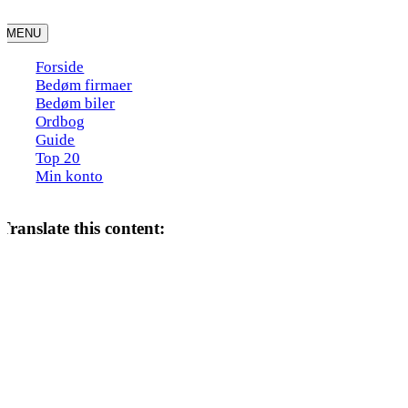
Skip
to
MENU
content
Forside
Bedøm firmaer
Bedøm biler
Ordbog
Guide
Top 20
Min konto
Translate this content: