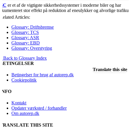
ESC
er et af de vigtigste sikkerhedssystemer i moderne biler og har
okumenteret stor effekt på reduktion af eneulykker og alvorlige trafikuh
Related Articles:
Glossary: Driftsbremse
Glossary: TCS
Glossary: ASR
Glossary: EBD
Glossary: Overstyring
« Back to Glossary Index
BETINGELSER
Translate this site
Betingelser for brug af autorep.dk
Cookiepolitik
INFO
Kontakt
Opdater værksted / forhandler
Om autorep.dk
TRANSLATE THIS SITE