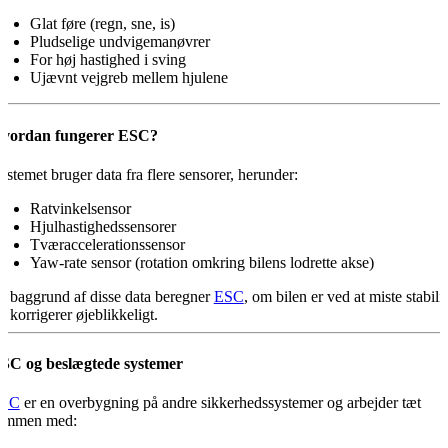
Glat føre (regn, sne, is)
Pludselige undvigemanøvrer
For høj hastighed i sving
Ujævnt vejgreb mellem hjulene
vordan fungerer ESC?
ystemet bruger data fra flere sensorer, herunder:
Ratvinkelsensor
Hjulhastighedssensorer
Tværaccelerationssensor
Yaw-rate sensor (rotation omkring bilens lodrette akse)
å baggrund af disse data beregner
ESC
, om bilen er ved at miste stabilit
g korrigerer øjeblikkeligt.
SC og beslægtede systemer
SC
er en overbygning på andre sikkerhedssystemer og arbejder tæt
ammen med: