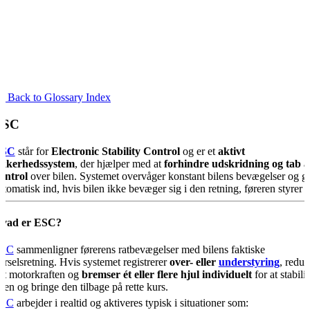
« Back to Glossary Index
ESC
ESC
står for
Electronic Stability Control
og er et
aktivt
ikkerhedssystem
, der hjælper med at
forhindre udskridning og tab a
ontrol
over bilen. Systemet overvåger konstant bilens bevægelser og gr
utomatisk ind, hvis bilen ikke bevæger sig i den retning, føreren styrer ef
vad er ESC?
SC
sammenligner førerens ratbevægelser med bilens faktiske
ørselsretning. Hvis systemet registrerer
over- eller
understyring
, reduc
et motorkraften og
bremser ét eller flere hjul individuelt
for at stabili
ilen og bringe den tilbage på rette kurs.
SC
arbejder i realtid og aktiveres typisk i situationer som: