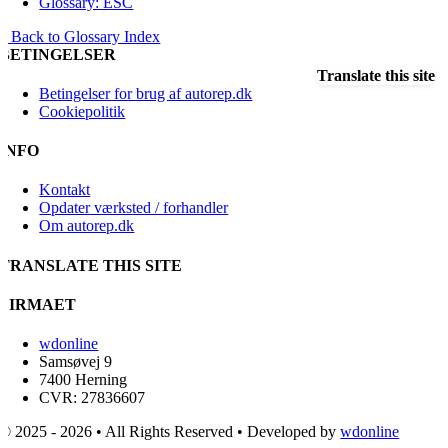
Glossary: ESC
« Back to Glossary Index
BETINGELSER
Translate this site
Betingelser for brug af autorep.dk
Cookiepolitik
INFO
Kontakt
Opdater værksted / forhandler
Om autorep.dk
TRANSLATE THIS SITE
FIRMAET
wdonline
Samsøvej 9
7400 Herning
CVR: 27836607
© 2025 - 2026 • All Rights Reserved • Developed by
wdonline