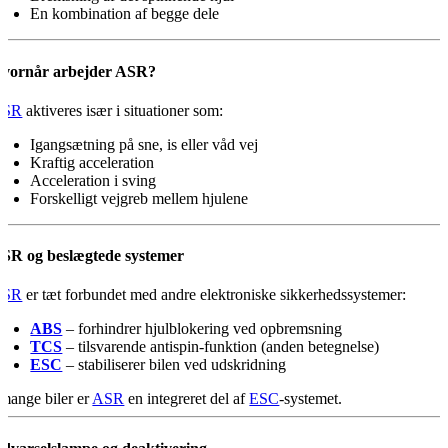
En kombination af begge dele
vornår arbejder ASR?
ASR
aktiveres især i situationer som:
Igangsætning på sne, is eller våd vej
Kraftig acceleration
Acceleration i sving
Forskelligt vejgreb mellem hjulene
SR og beslægtede systemer
ASR
er tæt forbundet med andre elektroniske sikkerhedssystemer:
ABS
– forhindrer hjulblokering ved opbremsning
TCS
– tilsvarende antispin-funktion (anden betegnelse)
ESC
– stabiliserer bilen ved udskridning
 mange biler er
ASR
en integreret del af
ESC
-systemet.