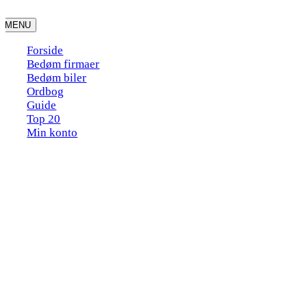
Skip
to
MENU
content
Forside
Bedøm firmaer
Bedøm biler
Ordbog
Guide
Top 20
Min konto