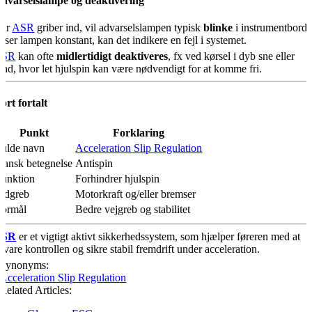
dvarselslampe og deaktivering
år
ASR
griber ind, vil advarselslampen typisk
blinke
i instrumentborde
yser lampen konstant, kan det indikere en fejl i systemet.
ASR
kan ofte
midlertidigt deaktiveres
, fx ved kørsel i dyb sne eller
and, hvor let hjulspin kan være nødvendigt for at komme fri.
ort fortalt
Punkt
Forklaring
Fulde navn
Acceleration Slip Regulation
Dansk betegnelse
Antispin
Funktion
Forhindrer hjulspin
Indgreb
Motorkraft og/eller bremser
Formål
Bedre vejgreb og stabilitet
ASR
er et vigtigt aktivt sikkerhedssystem, som hjælper føreren med at
evare kontrollen og sikre stabil fremdrift under acceleration.
Synonyms:
Acceleration Slip Regulation
Related Articles: