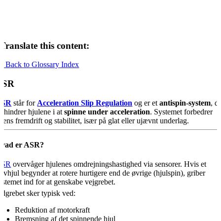
Translate this content:
« Back to Glossary Index
ASR
ASR
står for
Acceleration Slip Regulation
og er et
antispin-system
, d
orhindrer hjulene i at
spinne under acceleration
. Systemet forbedrer
ilens fremdrift og stabilitet, især på glat eller ujævnt underlag.
vad er ASR?
ASR
overvåger hjulenes omdrejningshastighed via sensorer. Hvis et
rivhjul begynder at rotere hurtigere end de øvrige (hjulspin), griber
ystemet ind for at genskabe vejgrebet.
ndgrebet sker typisk ved:
Reduktion af motorkraft
Bremsning af det spinnende hjul