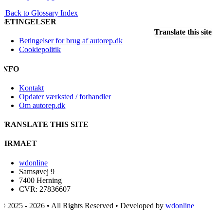
« Back to Glossary Index
BETINGELSER
Translate this site
Betingelser for brug af autorep.dk
Cookiepolitik
INFO
Kontakt
Opdater værksted / forhandler
Om autorep.dk
TRANSLATE THIS SITE
FIRMAET
wdonline
Samsøvej 9
7400 Herning
CVR: 27836607
© 2025 - 2026 • All Rights Reserved • Developed by
wdonline