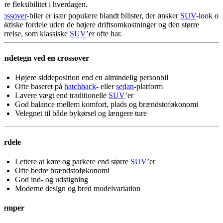
ere fleksibilitet i hverdagen.
rossover
-biler er især populære blandt bilister, der ønsker
SUV
-look og
raktiske fordele uden de højere driftsomkostninger og den større
tørrelse, som klassiske
SUV
’er ofte har.
endetegn ved en crossover
Højere siddeposition end en almindelig personbil
Ofte baseret på
hatchback
- eller
sedan
-platform
Lavere vægt end traditionelle
SUV
’er
God balance mellem komfort, plads og brændstoføkonomi
Velegnet til både bykørsel og længere ture
ordele
Lettere at køre og parkere end større
SUV
’er
Ofte bedre brændstoføkonomi
God ind- og udstigning
Moderne design og bred modelvariation
lemper