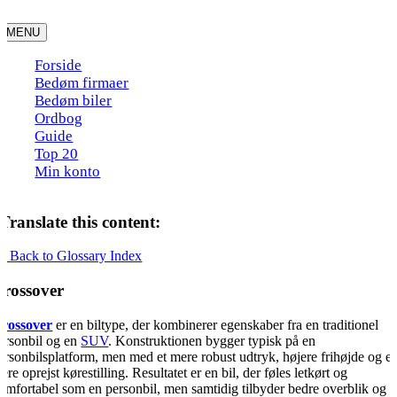
Skip
to
MENU
content
Forside
Bedøm firmaer
Bedøm biler
Ordbog
Guide
Top 20
Min konto
Translate this content:
« Back to Glossary Index
rossover
rossover
er en biltype, der kombinerer egenskaber fra en traditionel
ersonbil og en
SUV
. Konstruktionen bygger typisk på en
ersonbilsplatform, men med et mere robust udtryk, højere frihøjde og e
ere oprejst kørestilling. Resultatet er en bil, der føles letkørt og
omfortabel som en personbil, men samtidig tilbyder bedre overblik og