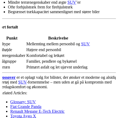
Mindre terrænegenskaber end ægte
SUV
’er
Ofte forhjulstræk frem for firehjulstræk
Begrænset trækkapacitet sammenlignet med større biler
ort fortalt
Punkt
Beskrivelse
iltype
Mellemting mellem personbil og
SUV
Frihøjde
Højere end personbil
Køreegenskaber
Komfortabel og letkørt
Målgruppe
Familier, pendlere og bykørsel
Terræn
Primært asfalt og let ujævnt underlag
rossover
er et oplagt valg for bilister, der ønsker et moderne og alsidig
øretøj med
SUV
-fornemmelse – men uden at gå på kompromis med
verdagskomfort og økonomi.
Related Articles:
Glossary: SUV
Fiat Grande Panda
Renault Megane E-Tech Electric
Toyota Aygo X