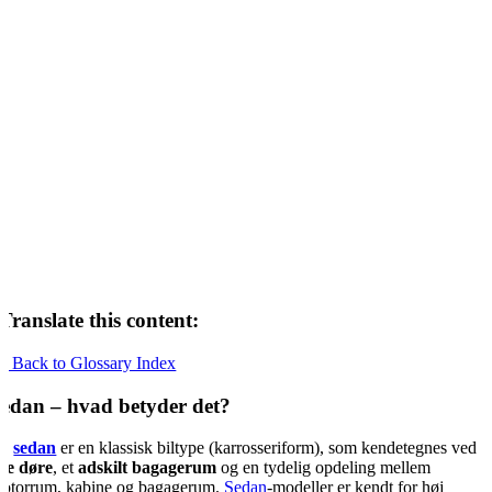
Translate this content:
« Back to Glossary Index
edan – hvad betyder det?
En
sedan
er en klassisk biltype (karrosseriform), som kendetegnes ved
ire døre
, et
adskilt bagagerum
og en tydelig opdeling mellem
otorrum, kabine og bagagerum.
Sedan
-modeller er kendt for høj