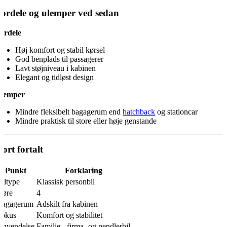
ordele og ulemper ved sedan
ordele
Høj komfort og stabil kørsel
God benplads til passagerer
Lavt støjniveau i kabinen
Elegant og tidløst design
lemper
Mindre fleksibelt bagagerum end
hatchback
og stationcar
Mindre praktisk til store eller høje genstande
ort fortalt
Punkt
Forklaring
iltype
Klassisk personbil
Døre
4
Bagagerum
Adskilt fra kabinen
Fokus
Komfort og stabilitet
Anvendelse
Familie-, firma- og pendlerbil