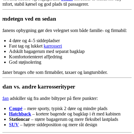
omfort, stabil kørsel og god plads til passagerer.
endetegn ved en sedan
edanens opbygning gør den velegnet som både familie- og firmabil:
4 døre og 4–5 siddepladser
Fast tag og lukket
karrosseri
Adskilt bagagerum med separat bagklap
Komfortorienteret affjedring
God støjisolering
edaner bruges ofte som firmabiler, taxaer og langtursbiler.
edan vs. andre karrosserityper
edan
adskiller sig fra andre biltyper på flere punkter:
Coupé
– mere sporty, typisk 2 døre og mindre plads
Hatchback
– kortere bagende og bagklap i ét med kabinen
Stationcar
– større bagagerum og mere fleksibel lastplads
SUV
– højere siddeposition og mere råt design