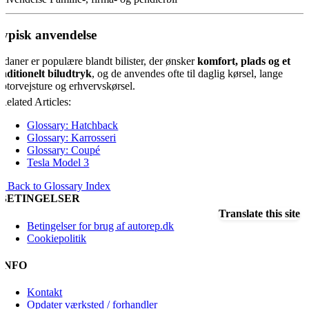
ypisk anvendelse
edaner er populære blandt bilister, der ønsker
komfort, plads og et
raditionelt biludtryk
, og de anvendes ofte til daglig kørsel, lange
otorvejsture og erhvervskørsel.
Related Articles:
Glossary: Hatchback
Glossary: Karrosseri
Glossary: Coupé
Tesla Model 3
« Back to Glossary Index
BETINGELSER
Translate this site
Betingelser for brug af autorep.dk
Cookiepolitik
INFO
Kontakt
Opdater værksted / forhandler