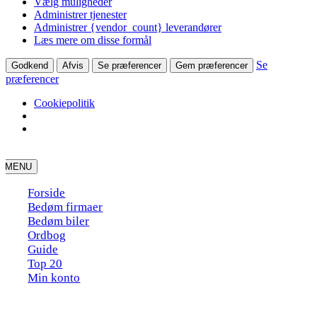
Vælg muligheder
Administrer tjenester
Administrer {vendor_count} leverandører
Læs mere om disse formål
Se
Godkend
Afvis
Se præferencer
Gem præferencer
præferencer
Cookiepolitik
Skip
to
MENU
content
Forside
Bedøm firmaer
Bedøm biler
Ordbog
Guide
Top 20
Min konto