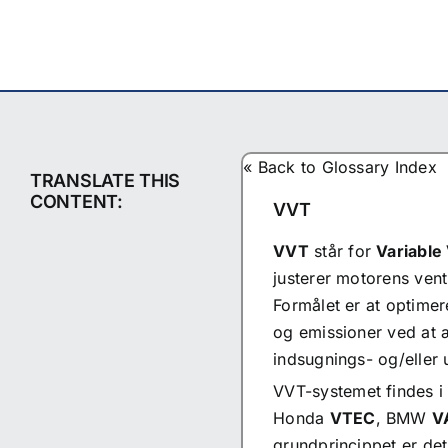
Skip
to
content
« Back to Glossary Index
TRANSLATE THIS
CONTENT:
VVT
VVT
står for
Variable
justerer motorens vent
Formålet er at optime
og emissioner ved at 
indsugnings- og/eller 
VVT
-systemet findes i
Honda
VTEC
, BMW
V
grundprincippet er det