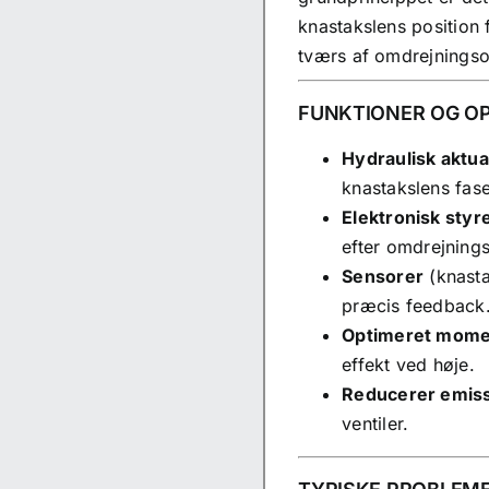
knastakslens position 
tværs af omdrejnings
FUNKTIONER OG O
Hydraulisk aktua
knastakslens fase
Elektronisk styr
efter
omdrejnings
Sensorer
(
knast
præcis feedback
Optimeret momen
effekt ved høje.
Reducerer emis
ventiler
.