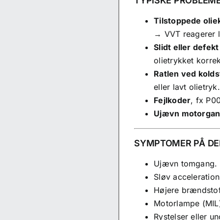
TYPISKE PROBLEM
Tilstoppede olie
→
VVT
reagerer l
Slidt eller defek
olietrykket korrek
Ratlen ved kolds
eller lavt olietryk.
Fejlkoder
, fx P0
Ujævn motorga
SYMPTOMER PÅ DE
Ujævn tomgang.
Sløv acceleration
Højere brændstof
Motorlampe (MIL)
Rystelser eller u