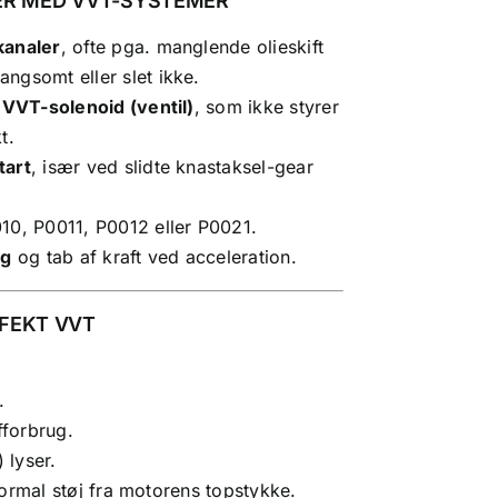
ER MED VVT-SYSTEMER
kanaler
, ofte pga. manglende olieskift
angsomt eller slet ikke.
t
VVT
-solenoid (ventil)
, som ikke styrer
t.
tart
, især ved slidte
knastaksel
-gear
010, P0011, P0012 eller P0021.
ng
og tab af kraft ved acceleration.
FEKT VVT
.
forbrug.
 lyser.
normal støj fra motorens
topstykke
.