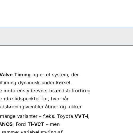
 Valve Timing
og er et system, der
iltiming dynamisk under kørsel.
re motorens ydeevne, brændstofforbrug
ændre tidspunktet for, hvornår
udstødningsventiler åbner og lukker.
 mange varianter – f.eks. Toyota
VVT
-i
,
ANOS
, Ford
Ti-VCT
– men
 samme: variabel styring af