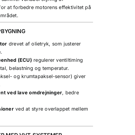
for at forbedre motorens effektivitet på
området.
PBYGNING
tor
drevet af olietryk, som justerer
.
eenhed (
ECU
)
regulerer ventiltiming
tal
, belastning og temperatur.
aksel
- og
krumtapaksel
-sensor) giver
.
t ved lave omdrejninger
, bedre
sioner
ved at styre overlappet mellem