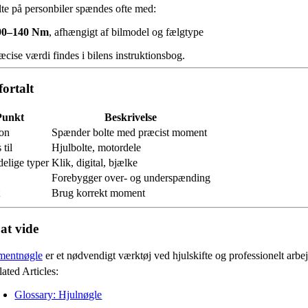
te på personbiler spændes ofte med:
90–140 Nm
, afhængigt af bilmodel og fælgtype
cise værdi findes i bilens instruktionsbog.
fortalt
Punkt
Beskrivelse
on
Spænder bolte med præcist moment
til
Hjulbolte, motordele
elige typer
Klik, digital, bjælke
Forebygger over- og underspænding
Brug korrekt moment
at vide
entnøgle
er et nødvendigt værktøj ved hjulskifte og professionelt arbej
ated Articles:
Glossary: Hjulnøgle