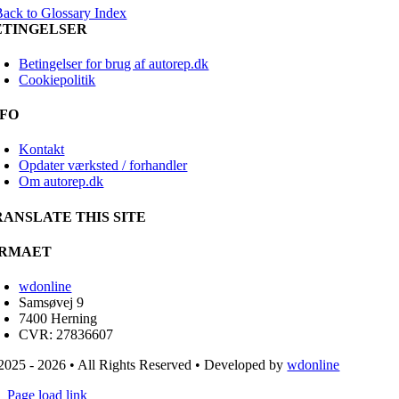
Back to Glossary Index
ETINGELSER
Betingelser for brug af autorep.dk
Cookiepolitik
NFO
Kontakt
Opdater værksted / forhandler
Om autorep.dk
RANSLATE THIS SITE
IRMAET
wdonline
Samsøvej 9
7400 Herning
CVR: 27836607
2025 - 2026 • All Rights Reserved • Developed by
wdonline
Page load link