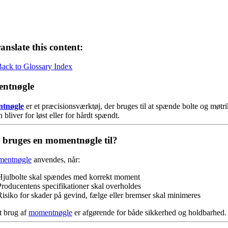
anslate this content:
Back to Glossary Index
ntnøgle
tnøgle
er et præcisionsværktøj, der bruges til at spænde bolte og møtri
 bliver for løst eller for hårdt spændt.
bruges en momentnøgle til?
entnøgle
anvendes, når:
Hjulbolte skal spændes med korrekt moment
Producentens specifikationer skal overholdes
Risiko for skader på gevind, fælge eller bremser skal minimeres
t brug af
momentnøgle
er afgørende for både sikkerhed og holdbarhed.