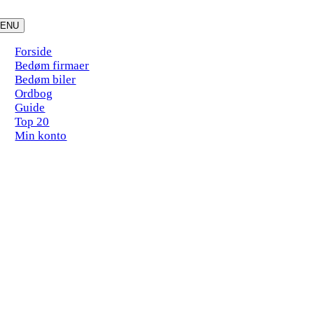
Skip
to
ENU
content
Forside
Bedøm firmaer
Bedøm biler
Ordbog
Guide
Top 20
Min konto