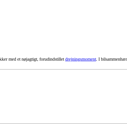
kker med et nøjagtigt, forudindstillet
drejningsmoment
. I bilsammenhæn