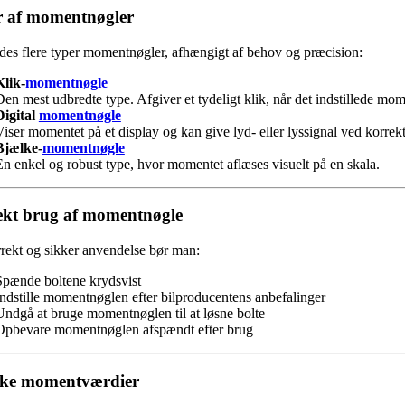
r af momentnøgler
des flere typer momentnøgler, afhængigt af behov og præcision:
Klik-
momentnøgle
Den mest udbredte type. Afgiver et tydeligt klik, når det indstillede mom
Digital
momentnøgle
Viser momentet på et display og kan give lyd- eller lyssignal ved korre
Bjælke-
momentnøgle
En enkel og robust type, hvor momentet aflæses visuelt på en skala.
kt brug af momentnøgle
rekt og sikker anvendelse bør man:
Spænde boltene krydsvist
Indstille momentnøglen efter bilproducentens anbefalinger
Undgå at bruge momentnøglen til at løsne bolte
Opbevare momentnøglen afspændt efter brug
ske momentværdier