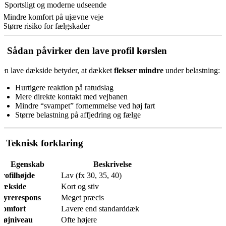
️ Sportsligt og moderne udseende
 Mindre komfort på ujævne veje
 Større risiko for fælgskader
 Sådan påvirker den lave profil kørslen
en lave dækside betyder, at dækket
fleks­er mindre
under belastning:
Hurtigere reaktion på ratudslag
Mere direkte kontakt med vejbanen
Mindre “svampet” fornemmelse ved høj fart
Større belastning på affjedring og fælge
️ Teknisk forklaring
Egenskab
Beskrivelse
rofilhøjde
Lav (fx 30, 35, 40)
Dækside
Kort og stiv
Styrerespons
Meget præcis
Komfort
Lavere end standarddæk
tøjniveau
Ofte højere