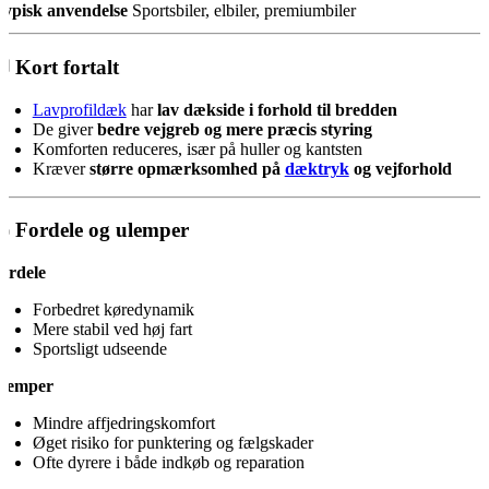
ypisk anvendelse
Sportsbiler, elbiler, premiumbiler
 Kort fortalt
Lavprofildæk
har
lav dækside i forhold til bredden
De giver
bedre vejgreb og mere præcis styring
Komforten reduceres, især på huller og kantsten
Kræver
større opmærksomhed på
dæktryk
og vejforhold
 Fordele og ulemper
ordele
Forbedret køredynamik
Mere stabil ved høj fart
Sportsligt udseende
lemper
Mindre affjedringskomfort
Øget risiko for punktering og fælgskader
Ofte dyrere i både indkøb og reparation