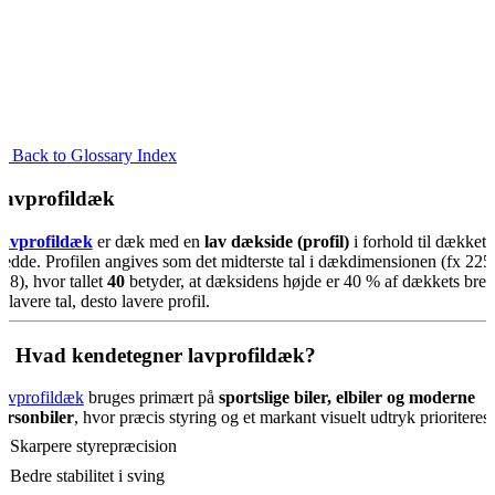
« Back to Glossary Index
avprofildæk
avprofildæk
er dæk med en
lav dækside (profil)
i forhold til dækkets
redde. Profilen angives som det midterste tal i dækdimensionen (fx 225
18), hvor tallet
40
betyder, at dæksidens højde er 40 % af dækkets bred
o lavere tal, desto lavere profil.
 Hvad kendetegner lavprofildæk?
avprofildæk
bruges primært på
sportslige biler, elbiler og moderne
ersonbiler
, hvor præcis styring og et markant visuelt udtryk prioriteres.
️ Skarpere styrepræcision
️ Bedre stabilitet i sving