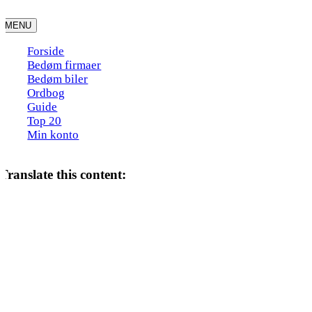
Skip
to
MENU
content
Forside
Bedøm firmaer
Bedøm biler
Ordbog
Guide
Top 20
Min konto
Translate this content: