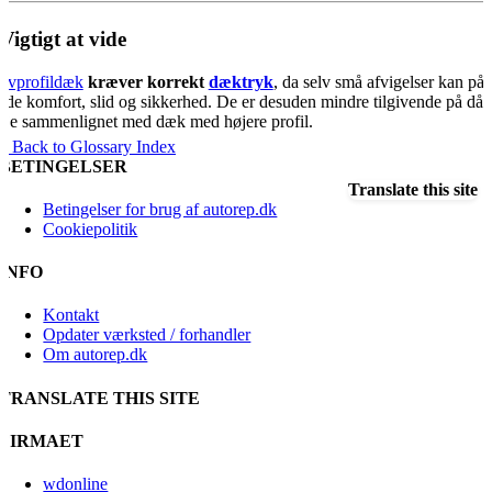
️ Vigtigt at vide
avprofildæk
kræver korrekt
dæktryk
, da selv små afvigelser kan påv
åde komfort, slid og sikkerhed. De er desuden mindre tilgivende på dår
eje sammenlignet med dæk med højere profil.
« Back to Glossary Index
BETINGELSER
Translate this site
Betingelser for brug af autorep.dk
Cookiepolitik
INFO
Kontakt
Opdater værksted / forhandler
Om autorep.dk
TRANSLATE THIS SITE
FIRMAET
wdonline