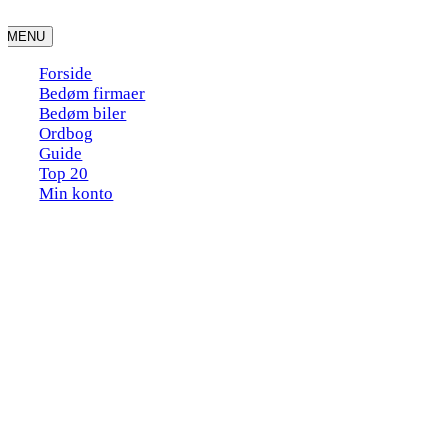
Skip
to
MENU
content
Forside
Bedøm firmaer
Bedøm biler
Ordbog
Guide
Top 20
Min konto