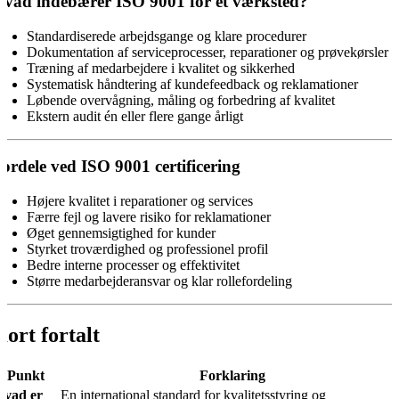
vad indebærer ISO 9001 for et værksted?
Standardiserede arbejdsgange og klare procedurer
Dokumentation af serviceprocesser, reparationer og prøvekørsler
Træning af medarbejdere i kvalitet og sikkerhed
Systematisk håndtering af kundefeedback og reklamationer
Løbende overvågning, måling og forbedring af kvalitet
Ekstern audit én eller flere gange årligt
ordele ved ISO 9001 certificering
Højere kvalitet i reparationer og services
Færre fejl og lavere risiko for reklamationer
Øget gennemsigtighed for kunder
Styrket troværdighed og professionel profil
Bedre interne processer og effektivitet
Større medarbejderansvar og klar rollefordeling
Kort fortalt
Punkt
Forklaring
Hvad er
En international standard for kvalitetsstyring og