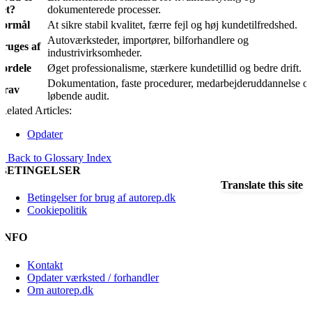
det?
dokumenterede processer.
Formål
At sikre stabil kvalitet, færre fejl og høj kundetilfredshed.
Autoværksteder, importører, bilforhandlere og
Bruges af
industrivirksomheder.
Fordele
Øget professionalisme, stærkere kundetillid og bedre drift.
Dokumentation, faste procedurer, medarbejderuddannelse o
Krav
løbende audit.
Related Articles:
Opdater
« Back to Glossary Index
BETINGELSER
Translate this site
Betingelser for brug af autorep.dk
Cookiepolitik
INFO
Kontakt
Opdater værksted / forhandler
Om autorep.dk