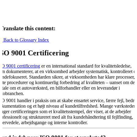
Translate this content:
« Back to Glossary Index
ISO 9001 Certificering
SO 9001 certificering
er en international standard for kvalitetsledelse,
om dokumenterer, at en virksomhed arbejder systematisk, kontrolleret o
undefokuseret. Standarden sikrer, at virksomheden har klare processer,
aste procedurer og kontinuerlig forbedring af kvaliteten – uanset om der
r tale om et autoværksted, en bilforhandler eller en leverandør i
utobranchen.
SO 9001 handler i praksis om at skabe ensartet service, færre fejl, bedre
okumentation og et højt niveau af kundetilfredshed. Mange værksteder
ruger certificeringen som et kvalitetsstempel, der viser, at de arbejder
rofessionelt og struktureret med alt fra kundehåndtering til fejlfinding,
eservedele, arbejdsgange og interne kontroller.