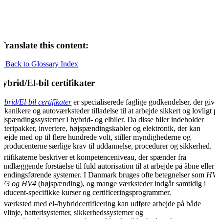
Translate this content:
« Back to Glossary Index
ybrid/El-bil certifikater
ybrid/El-bil certifikater
er specialiserede faglige godkendelser, der give
ekanikere og autoværksteder tilladelse til at arbejde sikkert og lovligt p
øjspændingssystemer i hybrid- og elbiler. Da disse biler indeholder
atteripakker, invertere, højspændingskabler og elektronik, der kan
rbejde med op til flere hundrede volt, stiller myndighederne og
ilproducenterne særlige krav til uddannelse, procedurer og sikkerhed.
ertifikaterne beskriver et kompetenceniveau, der spænder fra
rundlæggende forståelse til fuld autorisation til at arbejde på åbne eller
pændingsførende systemer. I Danmark bruges ofte betegnelser som
HV2
V3 og HV4
(højspænding), og mange værksteder indgår samtidig i
roducent-specifikke kurser og certificeringsprogrammer.
t værksted med el-/hybridcertificering kan udføre arbejde på både
rivlinje, batterisystemer, sikkerhedssystemer og