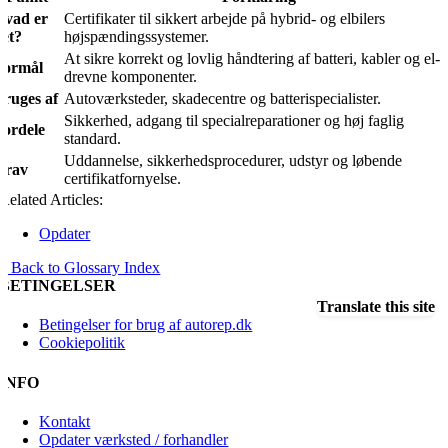
Hvad er
Certifikater til sikkert arbejde på hybrid- og elbilers
det?
højspændingssystemer.
At sikre korrekt og lovlig håndtering af batteri, kabler og el-
Formål
drevne komponenter.
Bruges af
Autoværksteder, skadecentre og batterispecialister.
Sikkerhed, adgang til specialreparationer og høj faglig
Fordele
standard.
Uddannelse, sikkerhedsprocedurer, udstyr og løbende
Krav
certifikatfornyelse.
Related Articles:
Opdater
« Back to Glossary Index
BETINGELSER
Translate this site
Betingelser for brug af autorep.dk
Cookiepolitik
INFO
Kontakt
Opdater værksted / forhandler