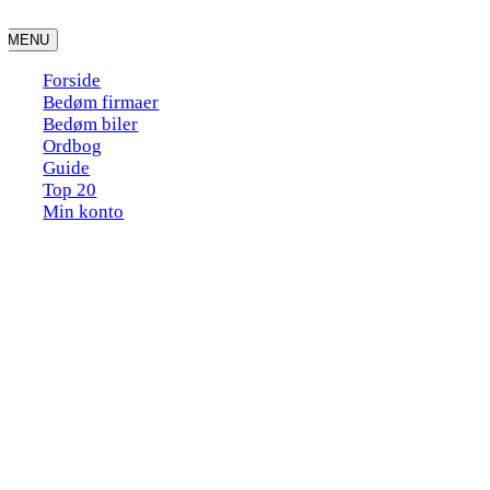
Skip
to
MENU
content
Forside
Bedøm firmaer
Bedøm biler
Ordbog
Guide
Top 20
Min konto