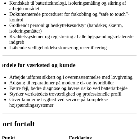
Kendskab til batteriteknologi, isoleringsmåling og sikring af
arbejdsområdet
Dokumenterede procedurer for frakobling og “safe to touch”-
kontrol
Godkendt personligt beskyttelsesudstyr (handsker, skærm,
isoleringsmåtter)
Kvalitetssystemer og registrering af alle højspændingsrelaterede
indgreb
Løbende vedligeholdelseskurser og recertificering
ordele for værksted og kunde
Arbejde udføres sikkert og i overensstemmelse med lovgivning
Adgang til reparationer på moderne el- og hybridbiler
Færre fejl, bedre diagnose og lavere risiko ved batteriarbejde
Styrker værkstedets troværdighed og professionelle profil
Giver kunderne tryghed ved service på komplekse
højspændingssystemer
Kort fortalt
Punkt
Forklaring