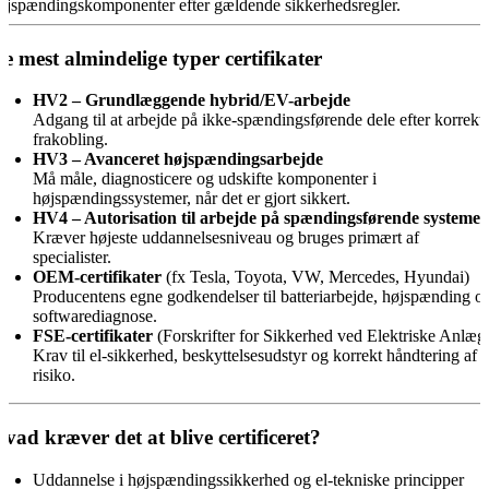
øjspændingskomponenter efter gældende sikkerhedsregler.
e mest almindelige typer certifikater
HV2 – Grundlæggende hybrid/EV-arbejde
Adgang til at arbejde på ikke-spændingsførende dele efter korrekt
frakobling.
HV3 – Avanceret højspændingsarbejde
Må måle, diagnosticere og udskifte komponenter i
højspændingssystemer, når det er gjort sikkert.
HV4 – Autorisation til arbejde på spændingsførende systemer
Kræver højeste uddannelsesniveau og bruges primært af
specialister.
OEM-certifikater
(fx Tesla, Toyota, VW, Mercedes, Hyundai)
Producentens egne godkendelser til batteriarbejde, højspænding o
softwarediagnose.
FSE-certifikater
(Forskrifter for Sikkerhed ved Elektriske Anlæg
Krav til el-sikkerhed, beskyttelsesudstyr og korrekt håndtering af
risiko.
vad kræver det at blive certificeret?
Uddannelse i højspændingssikkerhed og el-tekniske principper