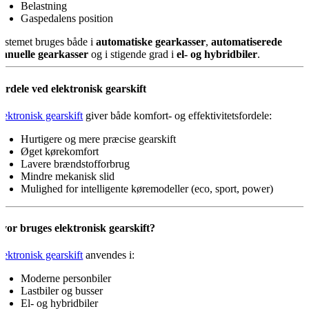
Belastning
Gaspedalens position
ystemet bruges både i
automatiske gearkasser
,
automatiserede
anuelle gearkasser
og i stigende grad i
el- og hybridbiler
.
ordele ved elektronisk gearskift
lektronisk gearskift
giver både komfort- og effektivitetsfordele:
Hurtigere og mere præcise gearskift
Øget kørekomfort
Lavere brændstofforbrug
Mindre mekanisk slid
Mulighed for intelligente køremodeller (eco, sport, power)
vor bruges elektronisk gearskift?
lektronisk gearskift
anvendes i:
Moderne personbiler
Lastbiler og busser
El- og hybridbiler