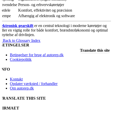
Anvendelse
Person- og erhvervskøretøjer
Fordele
Komfort, effektivitet og præcision
Ulempe
Afhængig af elektronik og software
lektronisk gearskift
er en central teknologi i moderne køretøjer og
piller en vigtig rolle for både komfort, brændstoføkonomi og optimal
dnyttelse af drivlinjen.
« Back to Glossary Index
BETINGELSER
Translate this site
Betingelser for brug af autorep.dk
Cookiepolitik
INFO
Kontakt
Opdater værksted / forhandler
Om autorep.dk
TRANSLATE THIS SITE
FIRMAET