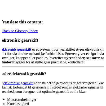
Translate this content:
« Back to Glossary Index
lektronisk gearskift
lektronisk gearskift
er et system, hvor gearskiftet styres elektronisk i
tedet for via direkte mekaniske forbindelser. Føreren giver et signal via
earvælger, knapper eller paddles, hvorefter
styreenheder, sensorer og
ktuatorer
sørger for at skifte gear præcist og kontrolleret.
vad er elektronisk gearskift?
 et
elektronisk gearskift
(ofte kaldet
shift-by-wire
) er gearvælgeren ikke
ekanisk forbundet til gearkassen. I stedet sendes elektriske signaler til 
tyreenhed, som beregner det optimale gearskift ud fra bl.a.:
Motoromdrejninger
Kørehastighed