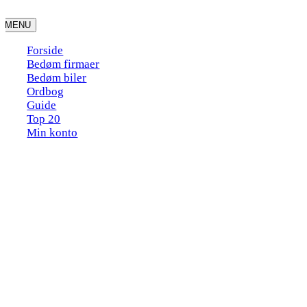
Skip
to
MENU
content
Forside
Bedøm firmaer
Bedøm biler
Ordbog
Guide
Top 20
Min konto