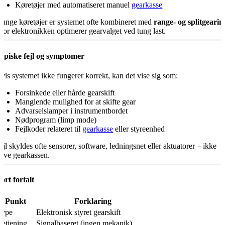
Køretøjer med automatiseret manuel
gearkasse
 tunge køretøjer er systemet ofte kombineret med
range- og splitgearin
vor elektronikken optimerer gearvalget ved tung last.
ypiske fejl og symptomer
vis systemet ikke fungerer korrekt, kan det vise sig som:
Forsinkede eller hårde gearskift
Manglende mulighed for at skifte gear
Advarselslamper i instrumentbordet
Nødprogram (limp mode)
Fejlkoder relateret til
gearkasse
eller styreenhed
ejl skyldes ofte sensorer, software, ledningsnet eller aktuatorer – ikke
elve gearkassen.
ort fortalt
Punkt
Forklaring
Type
Elektronisk styret gearskift
Betjening
Signalbaseret (ingen mekanik)