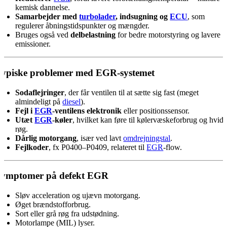
kemisk dannelse.
Samarbejder med
turbolader
, indsugning og
ECU
, som
regulerer åbningstidspunkter og mængder.
Bruges også ved
delbelastning
for bedre motorstyring og lavere
emissioner.
ypiske problemer med EGR-systemet
Sodaflejringer
, der får ventilen til at sætte sig fast (meget
almindeligt på
diesel
).
Fejl i
EGR
-ventilens elektronik
eller positionssensor.
Utæt
EGR
-køler
, hvilket kan føre til kølervæskeforbrug og hvid
røg.
Dårlig motorgang
, især ved lavt
omdrejningstal
.
Fejlkoder
, fx P0400–P0409, relateret til
EGR
-flow.
Symptomer på defekt EGR
Sløv acceleration og ujævn motorgang.
Øget brændstofforbrug.
Sort eller grå røg fra udstødning.
Motorlampe (MIL) lyser.