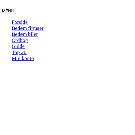
Skip
to
MENU
content
Forside
Bedøm firmaer
Bedøm biler
Ordbog
Guide
Top 20
Min konto