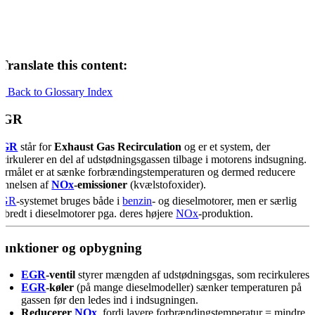
Translate this content:
« Back to Glossary Index
EGR
EGR
står for
Exhaust Gas Recirculation
og er et system, der
ecirkulerer en del af udstødningsgassen tilbage i motorens indsugning.
ormålet er at sænke forbrændingstemperaturen og dermed reducere
annelsen af
NOx
-emissioner
(kvælstofoxider).
EGR
-systemet bruges både i
benzin
- og dieselmotorer, men er særlig
dbredt i dieselmotorer pga. deres højere
NOx
-produktion.
unktioner og opbygning
EGR
-ventil
styrer mængden af udstødningsgas, som recirkuleres.
EGR
-køler
(på mange dieselmodeller) sænker temperaturen på
gassen før den ledes ind i indsugningen.
Reducerer
NOx
, fordi lavere forbrændingstemperatur = mindre