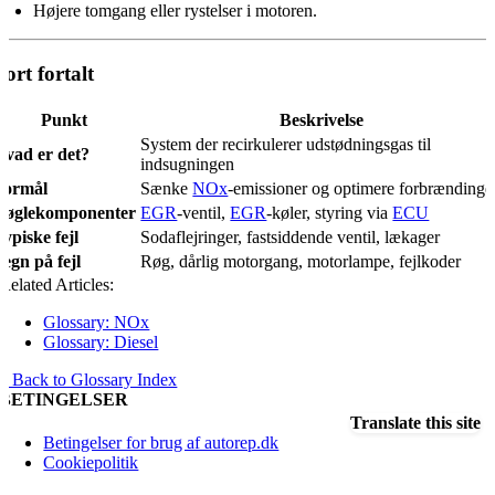
Højere tomgang eller rystelser i motoren.
ort fortalt
Punkt
Beskrivelse
System der recirkulerer udstødningsgas til
Hvad er det?
indsugningen
Formål
Sænke
NOx
-emissioner og optimere forbrændinge
Nøglekomponenter
EGR
-ventil,
EGR
-køler, styring via
ECU
ypiske fejl
Sodaflejringer, fastsiddende ventil, lækager
Tegn på fejl
Røg, dårlig motorgang, motorlampe, fejlkoder
Related Articles:
Glossary: NOx
Glossary: Diesel
« Back to Glossary Index
BETINGELSER
Translate this site
Betingelser for brug af autorep.dk
Cookiepolitik