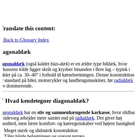
Translate this content:
« Back to Glossary Index
Diagonaldæk
iagonaldæk
(også kaldet
bias-dæk
) er en ældre type bildæk, hvor
arkassens tråde ligger skråt og krydser hinanden i flere lag – typisk i
inkler på ca. 30–40° i forhold til kørselsretningen. Denne konstruktion
ar standard på biler, motorcykler og landbrugsmaskiner, før
radialdæk
lev dominerende.
Hvad kendetegner diagonaldæk?
iagonaldæk
har en
stiv og sammenhængende karkasse
, hvor slidban
g sidevæg arbejder mere samlet end på
radialdæk
. Det giver høj
obusthed, men færre komfort- og køreegenskaber ved højere hastighede
Meget stærk og slidstærk konstruktion
Tåler hårde belastninger og ujævnt terræn