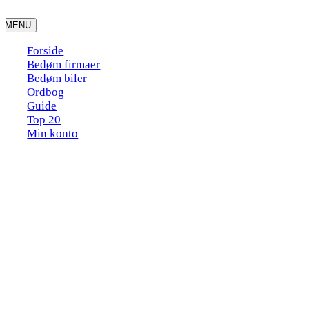
Skip
to
MENU
content
Forside
Bedøm firmaer
Bedøm biler
Ordbog
Guide
Top 20
Min konto