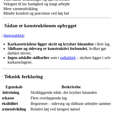
Velegnet til lav hastighed og tungt arbejde
Mere varmeudvikling
Mindre komfort og præcision ved høj fart
Sådan er konstruktionen opbygget
 et
diagonaldæk
:
Karkassetrådene ligger skråt og krydser hinanden
i flere lag.
Slidbane og sidevæg er konstruktivt forbundet
, hvilket gør
dækket stivere.
Ingen adskilte stålbælter
som i
radialdæk
– styrken ligger i selve
karkasselagene.
Teknisk forklaring
Egenskab
Beskrivelse
Trådretning
Skråtliggende tråde, der krydser hinanden
Karkasse
Flere overlappende lag
leksibilitet
Begrænset – sidevæg og slidbane arbejder sammen
Varmeudvikling
Relativt høj ved længere kørsel