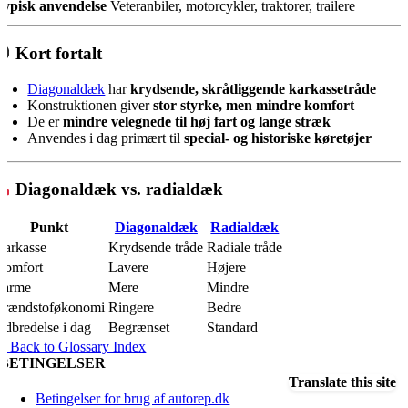
Typisk anvendelse
Veteranbiler, motorcykler, traktorer, trailere
Kort fortalt
Diagonaldæk
har
krydsende, skråtliggende karkassetråde
Konstruktionen giver
stor styrke, men mindre komfort
De er
mindre velegnede til høj fart og lange stræk
Anvendes i dag primært til
special- og historiske køretøjer
Diagonaldæk vs. radialdæk
Punkt
Diagonaldæk
Radialdæk
Karkasse
Krydsende tråde
Radiale tråde
Komfort
Lavere
Højere
Varme
Mere
Mindre
Brændstoføkonomi
Ringere
Bedre
Udbredelse i dag
Begrænset
Standard
« Back to Glossary Index
BETINGELSER
Translate this site
Betingelser for brug af autorep.dk