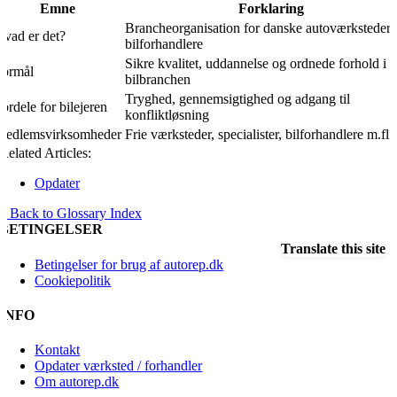
Emne
Forklaring
Brancheorganisation for danske autoværksteder 
vad er det?
bilforhandlere
Sikre kvalitet, uddannelse og ordnede forhold i
Formål
bilbranchen
Tryghed, gennemsigtighed og adgang til
ordele for bilejeren
konfliktløsning
Medlemsvirksomheder
Frie værksteder, specialister, bilforhandlere m.fl.
Related Articles:
Opdater
« Back to Glossary Index
BETINGELSER
Translate this site
Betingelser for brug af autorep.dk
Cookiepolitik
INFO
Kontakt
Opdater værksted / forhandler
Om autorep.dk