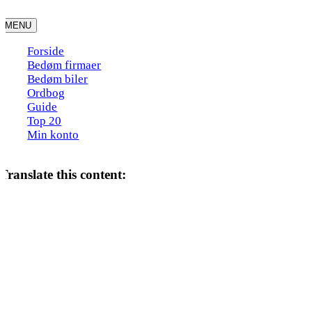
Skip
to
MENU
content
Forside
Bedøm firmaer
Bedøm biler
Ordbog
Guide
Top 20
Min konto
Translate this content: