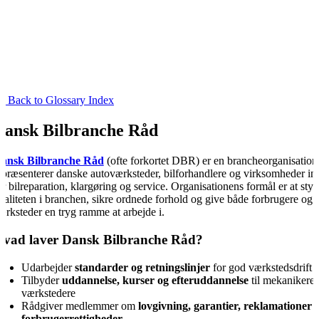
« Back to Glossary Index
Dansk Bilbranche Råd
ansk Bilbranche Råd
(ofte forkortet DBR) er en brancheorganisation,
epræsenterer danske autoværksteder, bilforhandlere og virksomheder in
or bilreparation, klargøring og service. Organisationens formål er at styr
valiteten i branchen, sikre ordnede forhold og give både forbrugere og
ærksteder en tryg ramme at arbejde i.
vad laver Dansk Bilbranche Råd?
Udarbejder
standarder og retningslinjer
for god værkstedsdrift
Tilbyder
uddannelse, kurser og efteruddannelse
til mekanikere
værkstedere
Rådgiver medlemmer om
lovgivning, garantier, reklamationer 
forbrugerrettigheder