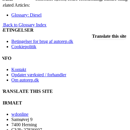
Related Articles:
Glossary: Diesel
« Back to Glossary Index
BETINGELSER
Translate this site
Betingelser for brug af autorep.dk
Cookiepolitik
INFO
Kontakt
Opdater værksted / forhandler
Om autorep.dk
TRANSLATE THIS SITE
FIRMAET
wdonline
Samsøvej 9
7400 Herning
CVR: 27836607