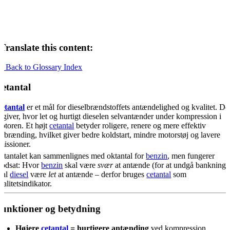
Translate this content:
« Back to Glossary Index
etantal
etantal
er et mål for dieselbrændstoffets antændelighed og kvalitet. De
ngiver, hvor let og hurtigt dieselen selvantænder under kompression i
otoren. Et højt
cetantal
betyder roligere, renere og mere effektiv
orbrænding, hvilket giver bedre koldstart, mindre motorstøj og lavere
missioner.
etantalet kan sammenlignes med oktantal for
benzin
, men fungerer
odsat: Hvor
benzin
skal være
svær
at antænde (for at undgå bankning)
kal
diesel
være
let
at antænde – derfor bruges
cetantal
som
valitetsindikator.
unktioner og betydning
Højere
cetantal
= hurtigere antænding
ved kompression.