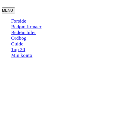
Skip
to
MENU
content
Forside
Bedøm firmaer
Bedøm biler
Ordbog
Guide
Top 20
Min konto