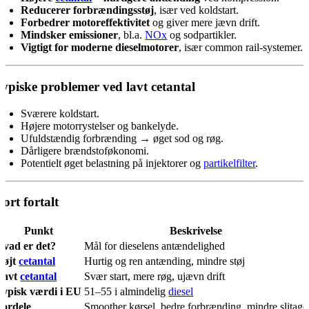
Reducerer forbrændingsstøj
, især ved koldstart.
Forbedrer motoreffektivitet
og giver mere jævn drift.
Mindsker emissioner
, bl.a.
NOx
og sodpartikler.
Vigtigt for moderne dieselmotorer
, især common rail-systemer.
ypiske problemer ved lavt cetantal
Sværere koldstart.
Højere motorrystelser og bankelyde.
Ufuldstændig forbrænding → øget sod og røg.
Dårligere brændstoføkonomi.
Potentielt øget belastning på injektorer og
partikelfilter
.
ort fortalt
Punkt
Beskrivelse
Hvad er det?
Mål for dieselens antændelighed
Højt
cetantal
Hurtig og ren antænding, mindre støj
Lavt
cetantal
Svær start, mere røg, ujævn drift
Typisk værdi i EU
51–55 i almindelig
diesel
Fordele
Smoother kørsel, bedre forbrænding, mindre slitage