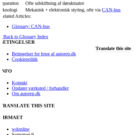
Reparation
Ofte udskiftning af døraktuator
Teknologi
Mekanisk + elektronisk styring, ofte via
CAN-bus
Related Articles:
Glossary: CAN-bus
« Back to Glossary Index
BETINGELSER
Translate this site
Betingelser for brug af autorep.dk
Cookiepolitik
INFO
Kontakt
Opdater værksted / forhandler
Om autorep.dk
TRANSLATE THIS SITE
FIRMAET
wdonline
Samsøvej 9