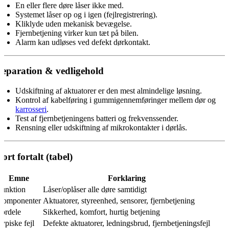
En eller flere døre låser ikke med.
Systemet låser op og i igen (fejlregistrering).
Kliklyde uden mekanisk bevægelse.
Fjernbetjening virker kun tæt på bilen.
Alarm kan udløses ved defekt dørkontakt.
eparation & vedligehold
Udskiftning af aktuatorer er den mest almindelige løsning.
Kontrol af kabelføring i gummigennemføringer mellem dør og
karrosseri
.
Test af fjernbetjeningens batteri og frekvenssender.
Rensning eller udskiftning af mikrokontakter i dørlås.
ort fortalt (tabel)
Emne
Forklaring
Funktion
Låser/oplåser alle døre samtidigt
Komponenter
Aktuatorer, styreenhed, sensorer, fjernbetjening
Fordele
Sikkerhed, komfort, hurtig betjening
ypiske fejl
Defekte aktuatorer, ledningsbrud, fjernbetjeningsfejl