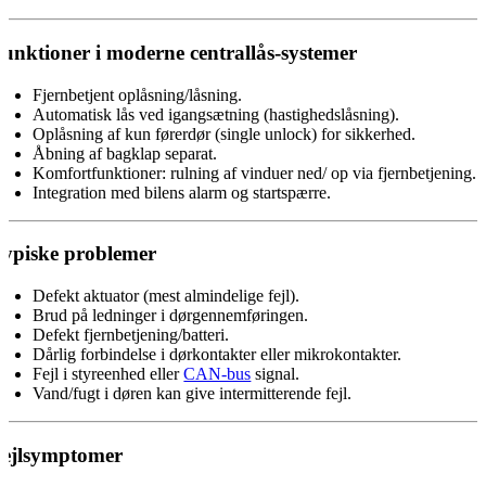
unktioner i moderne centrallås-systemer
Fjernbetjent oplåsning/låsning.
Automatisk lås ved igangsætning (hastighedslåsning).
Oplåsning af kun førerdør (single unlock) for sikkerhed.
Åbning af bagklap separat.
Komfortfunktioner: rulning af vinduer ned/ op via fjernbetjening.
Integration med bilens alarm og startspærre.
ypiske problemer
Defekt aktuator (mest almindelige fejl).
Brud på ledninger i dørgennemføringen.
Defekt fjernbetjening/batteri.
Dårlig forbindelse i dørkontakter eller mikrokontakter.
Fejl i styreenhed eller
CAN-bus
signal.
Vand/fugt i døren kan give intermitterende fejl.
ejlsymptomer