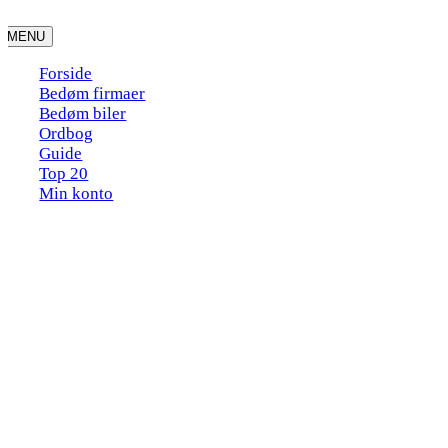
Skip
to
MENU
content
Forside
Bedøm firmaer
Bedøm biler
Ordbog
Guide
Top 20
Min konto