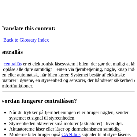
Translate this content:
« Back to Glossary Index
entrallås
En
centrallås
er et elektronisk låsesystem i bilen, der gør det muligt at lås
g oplåse alle døre samtidigt – enten via fjernbetjening, nøgle, knap inde
ilen eller automatisk, når bilen kører. Systemet består af elektriske
ktuatorer i dørene, en styreenhed og sensorer, der håndterer sikkerhed 
omfortfunktioner.
vordan fungerer centrallåsen?
Når du trykker på fjernbetjeningen eller bruger nøglen, sender
systemet et signal til styreenheden.
Styreenheden aktiverer små motorer (aktuatorer) i hver dør.
Aktuatorerne låser eller låser op dørmekanismen samtidig.
Moderne biler bruger også
CAN-bus
signaler til at styre låsene.