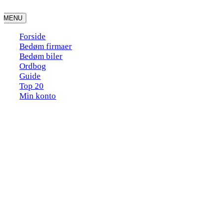
Skip
to
MENU
content
Forside
Bedøm firmaer
Bedøm biler
Ordbog
Guide
Top 20
Min konto