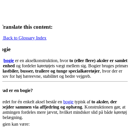
Translate this content:
« Back to Glossary Index
ogie
En
bogie
er en akselkonstruktion, hvor
to (eller flere) aksler er samlet i
n enhed
og fordeler køretøjets vægt mellem sig. Bogier bruges primært
å
lastbiler, busser, trailere og tunge specialkøretøjer
, hvor der er
ehov for høj bæreevne, stabilitet og bedre vejgreb.
vad er en bogie?
 stedet for én enkelt aksel består en
bogie
typisk af
to aksler, der
rbejder sammen via affjedring og ophæng
. Konstruktionen gør, at
elastningen fordeles mere jævnt, hvilket mindsker slid på både køretøj 
ejbelægning.
ogien kan være: