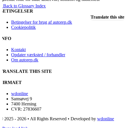
« Back to Glossary Index
BETINGELSER
Translate this site
Betingelser for brug af autorep.dk
Cookiepolitik
INFO
Kontakt
Opdater værksted / forhandler
Om autorep.dk
TRANSLATE THIS SITE
FIRMAET
wdonline
Samsøvej 9
7400 Herning
CVR: 27836607
© 2025 - 2026 • All Rights Reserved • Developed by
wdonline