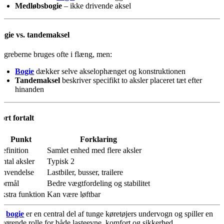
Medløbsbogie
– ikke drivende aksel
ogie vs. tandemaksel
egreberne bruges ofte i flæng, men:
Bogie
dækker selve akselophænget og konstruktionen
Tandemaksel
beskriver specifikt to aksler placeret tæt efter
hinanden
ort fortalt
Punkt
Forklaring
efinition
Samlet enhed med flere aksler
ntal aksler
Typisk 2
Anvendelse
Lastbiler, busser, trailere
Formål
Bedre vægtfordeling og stabilitet
kstra funktion
Kan være løftbar
En
bogie
er en central del af tunge køretøjers undervogn og spiller en
fgørende rolle for både lasteevne, komfort og sikkerhed.