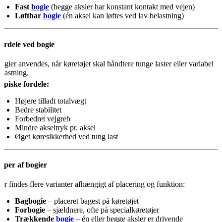
Fast
bogie
(begge aksler har konstant kontakt med vejen)
Løftbar
bogie
(én aksel kan løftes ved lav belastning)
ordele ved bogie
ogier anvendes, når køretøjet skal håndtere tunge laster eller variabel
elastning.
ypiske fordele:
Højere tilladt totalvægt
Bedre stabilitet
Forbedret vejgreb
Mindre akseltryk pr. aksel
Øget køresikkerhed ved tung last
yper af bogier
er findes flere varianter afhængigt af placering og funktion:
Bagbogie
– placeret bagest på køretøjet
Forbogie
– sjældnere, ofte på specialkøretøjer
Trækkende
bogie
– én eller begge aksler er drivende