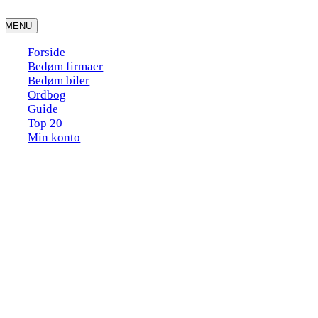
Skip
to
MENU
content
Forside
Bedøm firmaer
Bedøm biler
Ordbog
Guide
Top 20
Min konto