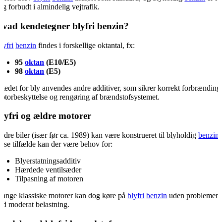
ag forbudt i almindelig vejtrafik.
vad kendetegner blyfri benzin?
lyfri
benzin
findes i forskellige oktantal, fx:
95
oktan
(E10/E5)
98
oktan
(E5)
 stedet for bly anvendes andre additiver, som sikrer korrekt forbrænding
otorbeskyttelse og rengøring af brændstofsystemet.
lyfri og ældre motorer
ldre biler (især før ca. 1989) kan være konstrueret til blyholdig
benzin
.
isse tilfælde kan der være behov for:
Blyerstatningsadditiv
Hærdede ventilsæder
Tilpasning af motoren
ange klassiske motorer kan dog køre på
blyfri
benzin
uden problemer
ed moderat belastning.