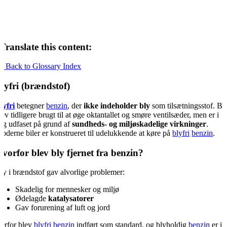
Translate this content:
« Back to Glossary Index
lyfri (brændstof)
lyfri
betegner
benzin
, der
ikke indeholder bly
som tilsætningsstof. Bl
lev tidligere brugt til at øge oktantallet og smøre ventilsæder, men er i
ag udfaset på grund af
sundheds- og miljøskadelige virkninger
.
oderne biler er konstrueret til udelukkende at køre på
blyfri
benzin
.
vorfor blev bly fjernet fra benzin?
ly i brændstof gav alvorlige problemer:
Skadelig for mennesker og miljø
Ødelagde
katalysatorer
Gav forurening af luft og jord
erfor blev
blyfri
benzin
indført som standard, og blyholdig
benzin
er i