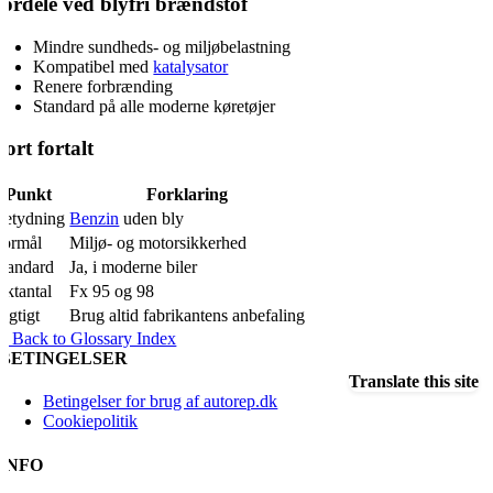
ordele ved blyfri brændstof
Mindre sundheds- og miljøbelastning
Kompatibel med
katalysator
Renere forbrænding
Standard på alle moderne køretøjer
ort fortalt
Punkt
Forklaring
Betydning
Benzin
uden bly
Formål
Miljø- og motorsikkerhed
Standard
Ja, i moderne biler
Oktantal
Fx 95 og 98
igtigt
Brug altid fabrikantens anbefaling
« Back to Glossary Index
BETINGELSER
Translate this site
Betingelser for brug af autorep.dk
Cookiepolitik
INFO