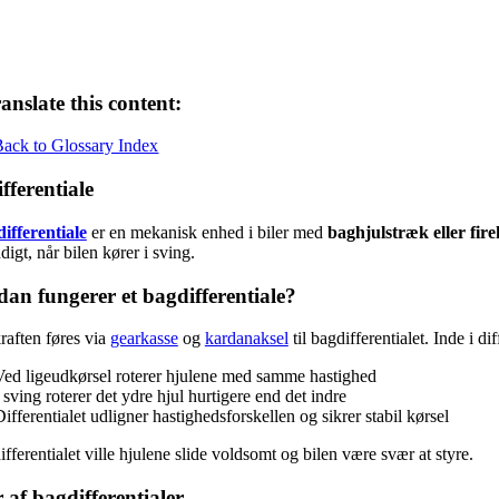
anslate this content:
Back to Glossary Index
fferentiale
ifferentiale
er en mekanisk enhed i biler med
baghjulstræk eller fir
igt, når bilen kører i sving.
an fungerer et bagdifferentiale?
aften føres via
gearkasse
og
kardanaksel
til bagdifferentialet. Inde i d
Ved ligeudkørsel roterer hjulene med samme hastighed
 sving roterer det ydre hjul hurtigere end det indre
ifferentialet udligner hastighedsforskellen og sikrer stabil kørsel
fferentialet ville hjulene slide voldsomt og bilen være svær at styre.
 af bagdifferentialer