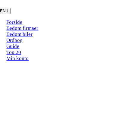
Skip
to
ENU
content
Forside
Bedøm firmaer
Bedøm biler
Ordbog
Guide
Top 20
Min konto