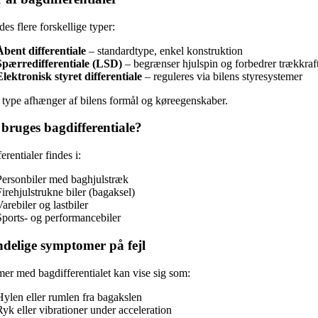
des flere forskellige typer:
Åbent differentiale
– standardtype, enkel konstruktion
Spærredifferentiale (LSD)
– begrænser hjulspin og forbedrer trækkraf
Elektronisk styret differentiale
– reguleres via bilens styresystemer
 type afhænger af bilens formål og køreegenskaber.
bruges bagdifferentiale?
erentialer findes i:
Personbiler med baghjulstræk
irehjulstrukne biler (bagaksel)
arebiler og lastbiler
Sports- og performancebiler
delige symptomer på fejl
er med bagdifferentialet kan vise sig som:
Hylen eller rumlen fra bagakslen
Ryk eller vibrationer under acceleration