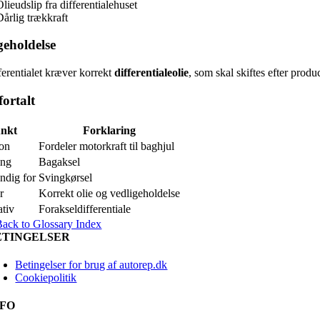
lieudslip fra differentialehuset
Dårlig trækkraft
geholdelse
erentialet kræver korrekt
differentialeolie
, som skal skiftes efter produ
fortalt
nkt
Forklaring
on
Fordeler motorkraft til baghjul
ing
Bagaksel
dig for
Svingkørsel
r
Korrekt olie og vedligeholdelse
ativ
Forakseldifferentiale
Back to Glossary Index
ETINGELSER
Betingelser for brug af autorep.dk
Cookiepolitik
NFO