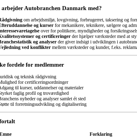
 arbejder Autobranchen Danmark med?
Rådgivning
om arbejdsmiljø, lovgivning, forbrugerret, taksering og forr
Efteruddannelse og kurser
for mekanikere, teknikere, sælgere og admi
Interessevaretagelse
over for politikere, myndigheder og forsikringssel
Kvalitetssystemer og certificeringer
der hjælper værksteder med at sty
Branchestatistik og analyser
der giver indsigt i udviklingen i autobran
Vejledning ved konflikter
mellem værksteder og kunder, f.eks. reklama
ke fordele for medlemmer
Juridisk og teknisk rådgivning
Mulighed for certificeringsordninger
Adgang til kurser, uddannelser og materialer
Styrket faglig profil og troværdighed
Branchens nyheder og analyser samlet ét sted
tøtte til forretningsudvikling og digitalisering
fortalt
Emne
Forklaring