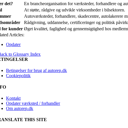
er det?
En brancheorganisation for værksteder, forhandlere og au
l
At støtte, rådgive og udvikle virksomheder i bilsektoren.
emmer
Autoværksteder, forhandlere, skadecentre, autolakerere m.
dsområder
Rådgivning, uddannelse, certificeringer og politisk påvirk
l for kunder
Øget kvalitet, faglighed og gennemsigtighed hos medlem
ated Articles:
Opdater
Back to Glossary Index
ETINGELSER
Betingelser for brug af autorep.dk
Cookiepolitik
NFO
Kontakt
Opdater værksted / forhandler
Om autorep.dk
RANSLATE THIS SITE