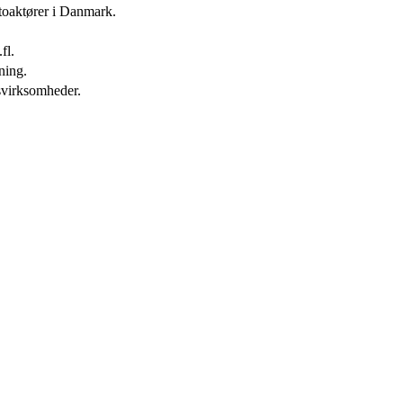
toaktører i Danmark.
fl.
ning.
svirksomheder.