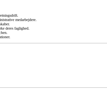
etningsdrift.
nistrative medarbejdere.
skaber.
rke deres faglighed.
chen.
tioner.