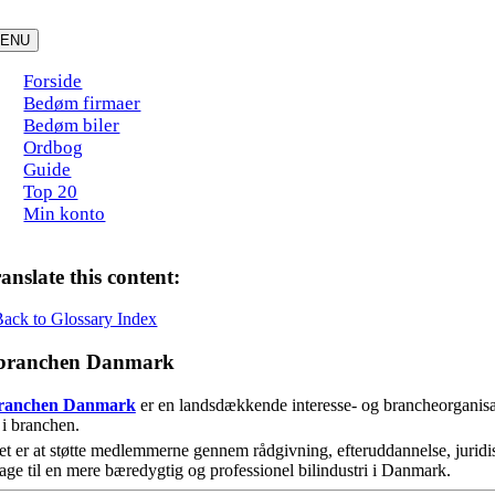
Skip
to
ENU
content
Forside
Bedøm firmaer
Bedøm biler
Ordbog
Guide
Top 20
Min konto
anslate this content:
Back to Glossary Index
branchen Danmark
ranchen Danmark
er en landsdækkende interesse- og brancheorganisat
 i branchen.
t er at støtte medlemmerne gennem rådgivning, efteruddannelse, juridisk
age til en mere bæredygtig og professionel bilindustri i Danmark.