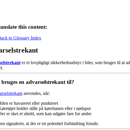
anslate this content:
Back to Glossary Index
rselstrekant
elstrekant
er et lovpligtigt sikkerhedsudstyr i biler, som bruges til at 
l.
bruges en advarselstrekant til?
arselstrekant
anvendes, når:
ilen er havareret eller punkteret
øretøjet holder stille på kørebanen eller i nødspor
Der er sket et uheld, som kan udgøre fare for andre
en signalerer, at der er en potentiel forhindring forude.