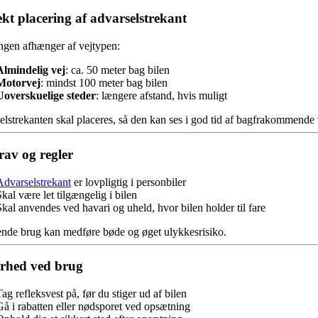
kt placering af advarselstrekant
ngen afhænger af vejtypen:
Almindelig vej
: ca. 50 meter bag bilen
Motorvej
: mindst 100 meter bag bilen
Uoverskuelige steder
: længere afstand, hvis muligt
lstrekanten skal placeres, så den kan ses i god tid af bagfrakommende t
av og regler
Advarselstrekant
er lovpligtig i personbiler
kal være let tilgængelig i bilen
Skal anvendes ved havari og uheld, hvor bilen holder til fare
nde brug kan medføre bøde og øget ulykkesrisiko.
rhed ved brug
ag refleksvest på, før du stiger ud af bilen
Gå i rabatten eller nødsporet ved opsætning