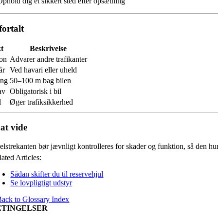
Ophold dig et sikkert sted efter opsætning
fortalt
t
Beskrivelse
on
Advarer andre trafikanter
år
Ved havari eller uheld
ing
50–100 m bag bilen
av
Obligatorisk i bil
l
Øger trafiksikkerhed
at vide
lstrekanten bør jævnligt kontrolleres for skader og funktion, så den hur
ated Articles:
Sådan skifter du til reservehjul
Se lovpligtigt udstyr
Back to Glossary Index
ETINGELSER