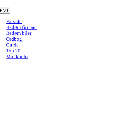
Skip
to
ENU
content
Forside
Bedøm firmaer
Bedøm biler
Ordbog
Guide
Top 20
Min konto