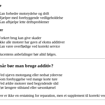
e
Kan forbedre motorydelse og drift
Hjælper med forebyggende vedligeholdelse
Kan afhjælpe lette driftsproblemer
er
Forkert brug kan give skader
kke alle motorer har gavn af ekstra additiver
Kan være overflødige ved korrekt service
ucentens anbefalinger bør altid følges.
år bør man bruge additiv?
Ved ujævn motorgang eller nedsat ydeevne
Som forebyggelse ved mange korte ture
Ved ældre motorer med begyndende slid
Før længere stilstand eller sæsonkørsel
er er ikke en erstatning for reparation, men et supplement til korrekt ve