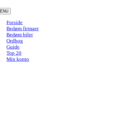
Skip
to
ENU
content
Forside
Bedøm firmaer
Bedøm biler
Ordbog
Guide
Top 20
Min konto