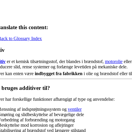
anslate this content:
Back to Glossary Index
iv
tiv
er et kemisk tilsætningsstof, der blandes i brændstof,
motorolie
eller
reducere slid, rense systemer og forlænge levetiden på mekaniske dele.
ver kan enten være
indbygget fra fabrikken
i olie og brændstof eller t
bruges additiver til?
er har forskellige funktioner afhængigt af type og anvendelse:
Rensning af indsprøjtningssystem og
ventiler
Smøring og slidbeskyttelse af bevægelige dele
Forbedring af forbrænding og motorgang
Beskyttelse mod korrosion og aflejringer
Stabilisering af brændstof ved længere stilstand