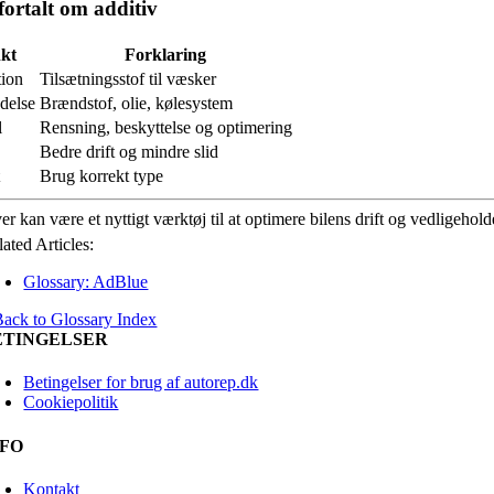
fortalt om additiv
kt
Forklaring
tion
Tilsætningsstof til væsker
delse
Brændstof, olie, kølesystem
l
Rensning, beskyttelse og optimering
Bedre drift og mindre slid
Brug korrekt type
er kan være et nyttigt værktøj til at optimere bilens drift og vedligeho
ated Articles:
Glossary: AdBlue
Back to Glossary Index
ETINGELSER
Betingelser for brug af autorep.dk
Cookiepolitik
NFO
Kontakt