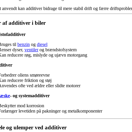
 anvendt kan additiver bidrage til mere stabil drift og færre driftsproble
 af additiver i biler
tofadditiver
Bruges til
benzin
og
diesel
Renser dyser,
ventiler
og brændstofsystem
Kan reducere røg, mislyde og ujævn motorgang
ditiver
Forbedrer oliens smøreevne
Kan reducere friktion og støj
Anvendes ofte ved ældre eller slidte motorer
væske
- og systemadditiver
Beskytter mod korrosion
Forlænger levetiden på pakninger og metalkomponenter
le og ulemper ved additiver