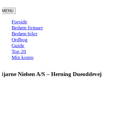
Skip
to
MENU
content
Forside
Bedøm firmaer
Bedøm biler
Ordbog
Guide
Top 20
Min konto
Bjarne Nielsen A/S – Herning Dueoddevej