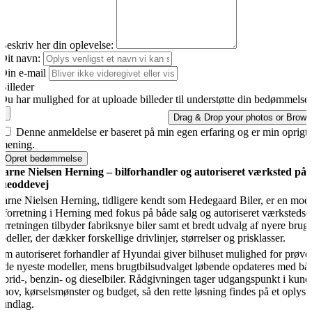
Beskriv her din oplevelse:
Dit navn:
Din e-mail
Billeder
Du har mulighed for at uploade billeder til understøtte din bedømmelse.
Drag & Drop your photos or
Brows
Denne anmeldelse er baseret på min egen erfaring og er min oprigti
mening.
Opret bedømmelse
jarne Nielsen Herning – bilforhandler og autoriseret værksted på
ueoddevej
jarne Nielsen Herning, tidligere kendt som Hedegaard Biler, er en mod
ilforretning i Herning med fokus på både salg og autoriseret værkstedsdr
orretningen tilbyder fabriksnye biler samt et bredt udvalg af nyere brugt
odeller, der dækker forskellige drivlinjer, størrelser og prisklasser.
om autoriseret forhandler af Hyundai giver bilhuset mulighed for prøve
f de nyeste modeller, mens brugtbilsudvalget løbende opdateres med båd
ybrid-, benzin- og dieselbiler. Rådgivningen tager udgangspunkt i kund
ehov, kørselsmønster og budget, så den rette løsning findes på et oplyst
rundlag.