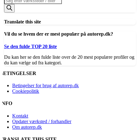
search
Translate this site
Vil du se hvem der er mest populær på autorep.dk?
Se den fulde TOP 20 liste
Du kan her se den fulde liste over de 20 mest populære profiler og
du kan vælge ud fra kategori.
BETINGELSER
Betingelser for brug af autorep.dk
Cookiepolitik
INFO
Kontakt
Opdater værksted / forhandler
Om autorep.dk
TRANSLATE THIS SITE