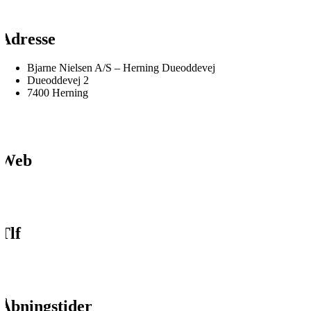
Adresse
Bjarne Nielsen A/S – Herning Dueoddevej
Dueoddevej 2
7400 Herning
Web
Tlf
Åbningstider