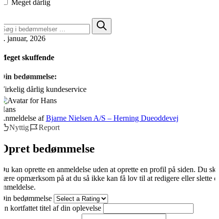
Meget dårlig
2. januar, 2026
Meget skuffende
Din bedømmelse:
Virkelig dårlig kundeservice
Hans
Anmeldelse af
Bjarne Nielsen A/S – Herning Dueoddevej
Nyttig
Report
Opret bedømmelse
Du kan oprette en anmeldelse uden at oprette en profil på siden. Du sk
være opmærksom på at du så ikke kan få lov til at redigere eller slette d
anmeldelse.
Din bedømmelse
En kortfattet titel af din oplevelse