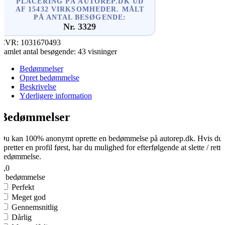
PLACERING PÅ AUTOREP.DK UD
AF 15432 VIRKSOMHEDER. MÅLT
PÅ ANTAL BESØGENDE:
Nr. 3329
CVR:
1031670493
Samlet antal besøgende:
43 visninger
Bedømmelser
Opret bedømmelse
Beskrivelse
Yderligere information
Bedømmelser
Du kan 100% anonymt oprette en bedømmelse på autorep.dk. Hvis du
opretter en profil først, har du mulighed for efterfølgende at slette / rette
bedømmelse.
2,0
1 bedømmelse
Perfekt
Meget god
Gennemsnitlig
Dårlig