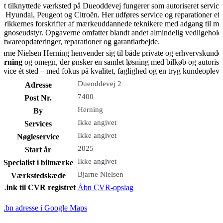
et tilknyttede værksted på Dueoddevej fungerer som autoriseret service
or Hyundai, Peugeot og Citroën. Her udføres service og reparationer eft
abrikkernes forskrifter af mærkeuddannede teknikere med adgang til m
iagnoseudstyr. Opgaverne omfatter blandt andet almindelig vedligehold
oftwareopdateringer, reparationer og garantiarbejde.
jarne Nielsen Herning henvender sig til både private og erhvervskunder
erning
og omegn, der ønsker en samlet løsning med bilkøb og autorise
ervice ét sted – med fokus på kvalitet, faglighed og en tryg kundeopleve
Dueoddevej 2
Adresse
7400
Post Nr.
Herning
By
Ikke angivet
Services
Ikke angivet
Nøgleservice
2025
Start år
Ikke angivet
Specialist i bilmærke
Bjarne Nielsen
Værkstedskæde
Link til CVR registret
Åbn CVR-opslag
Åbn adresse i Google Maps