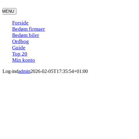
Skip
to
MENU
content
Forside
Bedøm firmaer
Bedøm biler
Ordbog
Guide
Top 20
Min konto
Log-ind
admin
2026-02-05T17:35:54+01:00