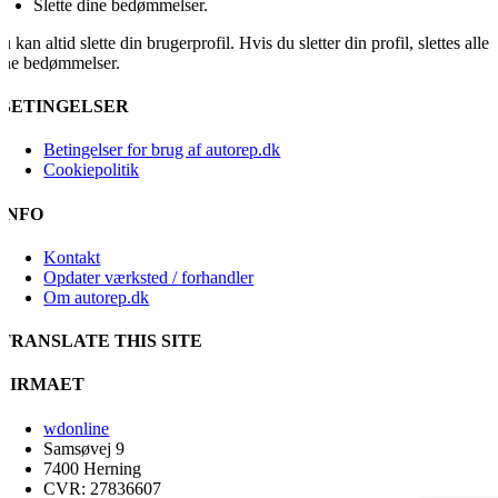
Slette dine bedømmelser.
u kan altid slette din brugerprofil. Hvis du sletter din profil, slettes alle
ine bedømmelser.
BETINGELSER
Betingelser for brug af autorep.dk
Cookiepolitik
INFO
Kontakt
Opdater værksted / forhandler
Om autorep.dk
TRANSLATE THIS SITE
FIRMAET
wdonline
Samsøvej 9
7400 Herning
CVR: 27836607