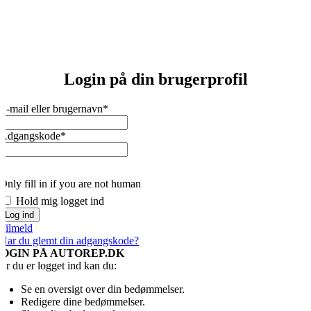
Login på din brugerprofil
E-mail eller brugernavn
*
Adgangskode
*
Only fill in if you are not human
Hold mig logget ind
Tilmeld
Har du glemt din adgangskode?
LOGIN PÅ AUTOREP.DK
år du er logget ind kan du:
Se en oversigt over din bedømmelser.
Redigere dine bedømmelser.