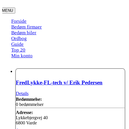
Skip
to
MENU
content
Forside
Bedøm firmaer
Bedøm biler
Ordbog
Guide
Top 20
Min konto
FredLykke-FL-tech v/ Erik Pedersen
Details
Bedømmelse:
0 bedømmelser
Adresse:
Lykkebjergvej 40
6800 Varde