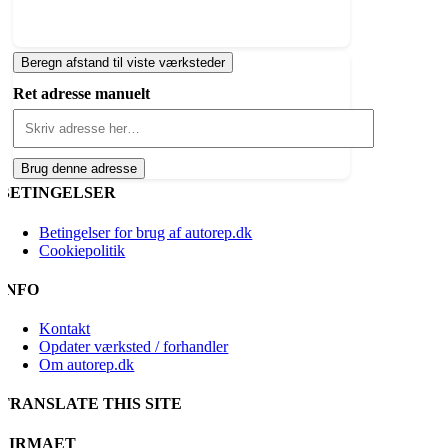
Beregn afstand til viste værksteder
Ret adresse manuelt
Brug denne adresse
BETINGELSER
Betingelser for brug af autorep.dk
Cookiepolitik
INFO
Kontakt
Opdater værksted / forhandler
Om autorep.dk
TRANSLATE THIS SITE
FIRMAET