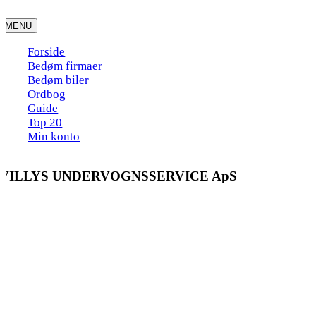
Skip
to
MENU
content
Forside
Bedøm firmaer
Bedøm biler
Ordbog
Guide
Top 20
Min konto
VILLYS UNDERVOGNSSERVICE ApS