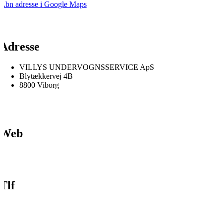
Åbn adresse i Google Maps
Adresse
VILLYS UNDERVOGNSSERVICE ApS
Blytækkervej 4B
8800 Viborg
Web
Tlf