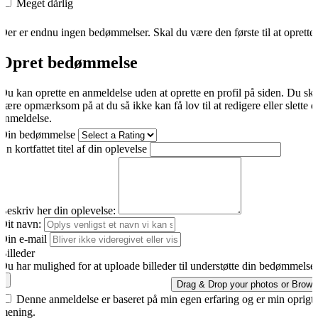
Meget dårlig
Der er endnu ingen bedømmelser. Skal du være den første til at oprette
Opret bedømmelse
Du kan oprette en anmeldelse uden at oprette en profil på siden. Du sk
være opmærksom på at du så ikke kan få lov til at redigere eller slette d
anmeldelse.
Din bedømmelse
En kortfattet titel af din oplevelse
Beskriv her din oplevelse:
Dit navn:
Din e-mail
Billeder
Du har mulighed for at uploade billeder til understøtte din bedømmelse.
Drag & Drop your photos or
Brows
Denne anmeldelse er baseret på min egen erfaring og er min oprigti
mening.