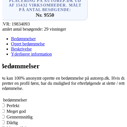
PLACERING PÅ AUTOREP.DK UD
AF 15432 VIRKSOMHEDER. MÅLT
PÅ ANTAL BESØGENDE:
Nr. 9550
CVR:
19834093
Samlet antal besøgende:
29 visninger
Bedømmelser
Opret bedømmelse
Beskrivelse
Yderligere information
Bedømmelser
Du kan 100% anonymt oprette en bedømmelse på autorep.dk. Hvis du
opretter en profil først, har du mulighed for efterfølgende at slette / rette
bedømmelse.
0
0 bedømmelser
Perfekt
Meget god
Gennemsnitlig
Dårlig