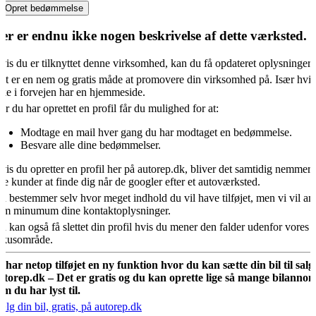
Opret bedømmelse
er er endnu ikke nogen beskrivelse af dette værksted.
vis du er tilknyttet denne virksomhed, kan du få opdateret oplysningern
et er en nem og gratis måde at promovere din virksomhed på. Især hvis
kke i forvejen har en hjemmeside.
år du har oprettet en profil får du mulighed for at:
Modtage en mail hver gang du har modtaget en bedømmelse.
Besvare alle dine bedømmelser.
vis du opretter en profil her på autorep.dk, bliver det samtidig nemmere
ye kunder at finde dig når de googler efter et autoværksted.
u bestemmer selv hvor meget indhold du vil have tilføjet, men vi vil an
om minumum dine kontaktoplysninger.
u kan også få slettet din profil hvis du mener den falder udenfor vores
okusområde.
i har netop tilføjet en ny funktion hvor du kan sætte din bil til salg
utorep.dk – Det er gratis og du kan oprette lige så mange bilannon
om du har lyst til.
ælg din bil, gratis, på autorep.dk