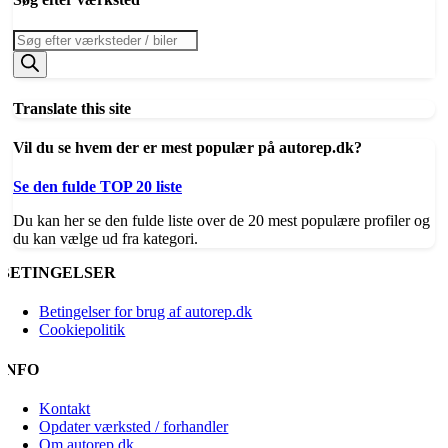
Products
search
Translate this site
Vil du se hvem der er mest populær på autorep.dk?
Se den fulde TOP 20 liste
Du kan her se den fulde liste over de 20 mest populære profiler og
du kan vælge ud fra kategori.
BETINGELSER
Betingelser for brug af autorep.dk
Cookiepolitik
INFO
Kontakt
Opdater værksted / forhandler
Om autorep.dk