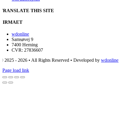
TRANSLATE THIS SITE
FIRMAET
wdonline
Samsøvej 9
7400 Herning
CVR: 27836607
© 2025 - 2026 • All Rights Reserved • Developed by
wdonline
Page load link
Go
to
Top