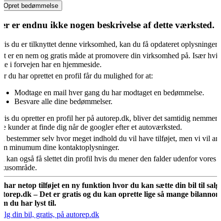
Opret bedømmelse
er er endnu ikke nogen beskrivelse af dette værksted.
vis du er tilknyttet denne virksomhed, kan du få opdateret oplysningern
et er en nem og gratis måde at promovere din virksomhed på. Især hvis
kke i forvejen har en hjemmeside.
år du har oprettet en profil får du mulighed for at:
Modtage en mail hver gang du har modtaget en bedømmelse.
Besvare alle dine bedømmelser.
vis du opretter en profil her på autorep.dk, bliver det samtidig nemmere
ye kunder at finde dig når de googler efter et autoværksted.
u bestemmer selv hvor meget indhold du vil have tilføjet, men vi vil an
om minumum dine kontaktoplysninger.
u kan også få slettet din profil hvis du mener den falder udenfor vores
okusområde.
i har netop tilføjet en ny funktion hvor du kan sætte din bil til salg
utorep.dk – Det er gratis og du kan oprette lige så mange bilannon
om du har lyst til.
ælg din bil, gratis, på autorep.dk