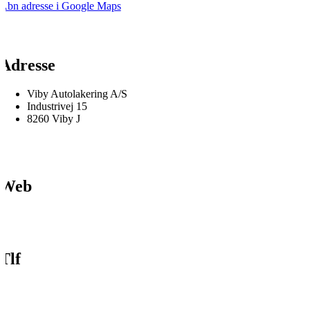
Åbn adresse i Google Maps
Adresse
Viby Autolakering A/S
Industrivej 15
8260 Viby J
Web
Tlf