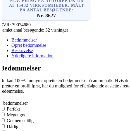
PLACERING PÅ AUTOREP.DK UD
AF 15432 VIRKSOMHEDER. MÅLT
PÅ ANTAL BESØGENDE:
Nr. 8627
CVR:
39074680
Samlet antal besøgende:
32 visninger
Bedømmelser
Opret bedømmelse
Beskrivelse
Yderligere information
Bedømmelser
Du kan 100% anonymt oprette en bedømmelse på autorep.dk. Hvis du
opretter en profil først, har du mulighed for efterfølgende at slette / rette
bedømmelse.
0
0 bedømmelser
Perfekt
Meget god
Gennemsnitlig
Dårlig