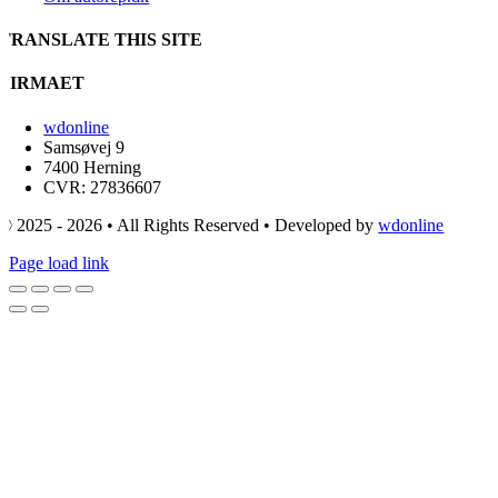
TRANSLATE THIS SITE
FIRMAET
wdonline
Samsøvej 9
7400 Herning
CVR: 27836607
© 2025 - 2026 • All Rights Reserved • Developed by
wdonline
Page load link
Go
to
Top