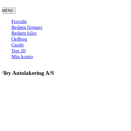
Skip
to
MENU
content
Forside
Bedøm firmaer
Bedøm biler
Ordbog
Guide
Top 20
Min konto
Viby Autolakering A/S