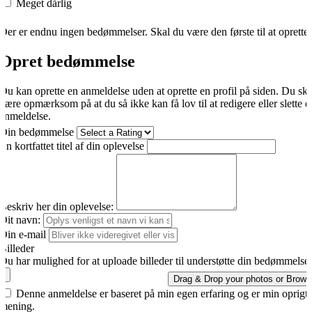
Meget dårlig
Der er endnu ingen bedømmelser. Skal du være den første til at oprette
Opret bedømmelse
Du kan oprette en anmeldelse uden at oprette en profil på siden. Du sk
være opmærksom på at du så ikke kan få lov til at redigere eller slette d
anmeldelse.
Din bedømmelse
En kortfattet titel af din oplevelse
Beskriv her din oplevelse:
Dit navn:
Din e-mail
Billeder
Du har mulighed for at uploade billeder til understøtte din bedømmelse.
Drag & Drop your photos or
Brows
Denne anmeldelse er baseret på min egen erfaring og er min oprigti
mening.