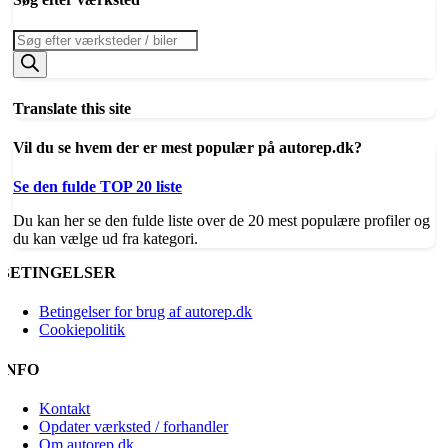
Products
search
Translate this site
Vil du se hvem der er mest populær på autorep.dk?
Se den fulde TOP 20 liste
Du kan her se den fulde liste over de 20 mest populære profiler og
du kan vælge ud fra kategori.
BETINGELSER
Betingelser for brug af autorep.dk
Cookiepolitik
INFO
Kontakt
Opdater værksted / forhandler
Om autorep.dk