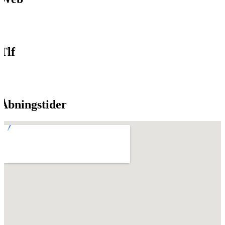
Tlf
Åbningstider