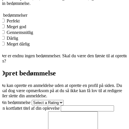
din bedømmelse.
0
0 bedømmelser
Perfekt
Meget god
Gennemsnitlig
Dårlig
Meget dårlig
Der er endnu ingen bedømmelser. Skal du være den første til at oprette
én?
Opret bedømmelse
Du kan oprette en anmeldelse uden at oprette en profil på siden. Du
skal dog være opmærksom på at du så ikke kan få lov til at redigere
eller slette din anmeldelse.
Din bedømmelse
En kortfattet titel af din oplevelse