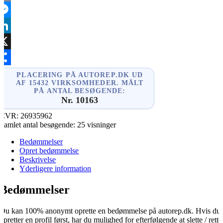
mail
essenger
inkedIn
X
hare
PLACERING PÅ AUTOREP.DK UD
AF 15432 VIRKSOMHEDER. MÅLT
PÅ ANTAL BESØGENDE:
Nr. 10163
CVR:
26935962
Samlet antal besøgende:
25 visninger
Bedømmelser
Opret bedømmelse
Beskrivelse
Yderligere information
Bedømmelser
Du kan 100% anonymt oprette en bedømmelse på autorep.dk. Hvis du
opretter en profil først, har du mulighed for efterfølgende at slette / rette