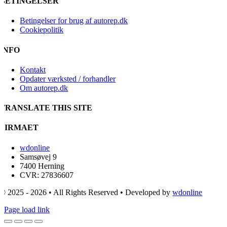
BETINGELSER
Betingelser for brug af autorep.dk
Cookiepolitik
INFO
Kontakt
Opdater værksted / forhandler
Om autorep.dk
TRANSLATE THIS SITE
FIRMAET
wdonline
Samsøvej 9
7400 Herning
CVR: 27836607
© 2025 - 2026 • All Rights Reserved • Developed by
wdonline
Page load link