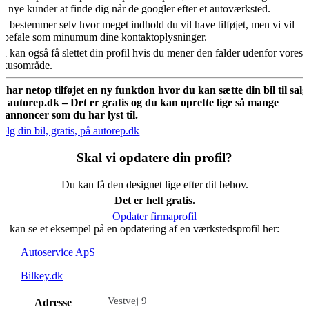
or nye kunder at finde dig når de googler efter et autoværksted.
u bestemmer selv hvor meget indhold du vil have tilføjet, men vi vil
nbefale som minumum dine kontaktoplysninger.
u kan også få slettet din profil hvis du mener den falder udenfor vores
okusområde.
i har netop tilføjet en ny funktion hvor du kan sætte din bil til salg
å autorep.dk – Det er gratis og du kan oprette lige så mange
ilannoncer som du har lyst til.
ælg din bil, gratis, på autorep.dk
Skal vi opdatere din profil?
Du kan få den designet lige efter dit behov.
Det er helt gratis.
Opdater firmaprofil
u kan se et eksempel på en opdatering af en værkstedsprofil her:
Autoservice ApS
Bilkey.dk
Vestvej 9
Adresse