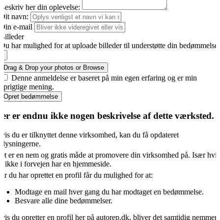
Beskriv her din oplevelse:
Dit navn:
Din e-mail
Billeder
Du har mulighed for at uploade billeder til understøtte din bedømmelse
Drag & Drop your photos or
Browse
Denne anmeldelse er baseret på min egen erfaring og er min
oprigtige mening.
Opret bedømmelse
er er endnu ikke nogen beskrivelse af dette værksted.
vis du er tilknyttet denne virksomhed, kan du få opdateret
plysningerne.
et er en nem og gratis måde at promovere din virksomhed på. Især hvi
u ikke i forvejen har en hjemmeside.
år du har oprettet en profil får du mulighed for at:
Modtage en mail hver gang du har modtaget en bedømmelse.
Besvare alle dine bedømmelser.
vis du opretter en profil her på autorep.dk, bliver det samtidig nemmer