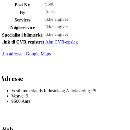
9600
Post Nr.
Aars
By
Ikke angivet
Services
Ikke angivet
Nøgleservice
Ikke angivet
Specialist i bilmærke
Link til CVR registret
Åbn CVR-opslag
Åbn adresse i Google Maps
Adresse
Vesthimmerlands Industri- og Autolakering I/S
Vestvej 9
9600 Aars
Web