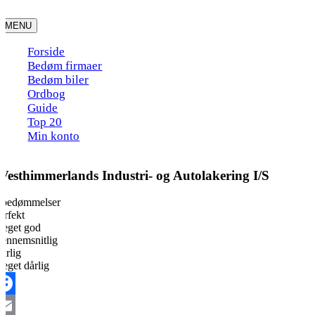
Skip
to
MENU
content
Forside
Bedøm firmaer
Bedøm biler
Ordbog
Guide
Top 20
Min konto
Vesthimmerlands Industri- og Autolakering I/S
 bedømmelser
erfekt
eget god
ennemsnitlig
årlig
eget dårlig
acebook