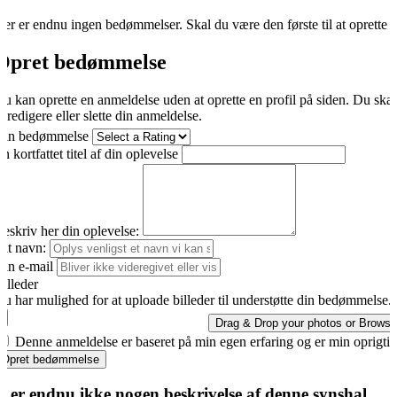
er er endnu ingen bedømmelser. Skal du være den første til at oprette 
Opret bedømmelse
u kan oprette en anmeldelse uden at oprette en profil på siden. Du ska
t redigere eller slette din anmeldelse.
Din bedømmelse
n kortfattet titel af din oplevelse
eskriv her din oplevelse:
it navn:
in e-mail
illeder
u har mulighed for at uploade billeder til understøtte din bedømmelse.
Drag & Drop your photos or
Browse
Denne anmeldelse er baseret på min egen erfaring og er min oprigti
Opret bedømmelse
r er endnu ikke nogen beskrivelse af denne synshal.