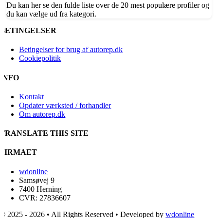
Du kan her se den fulde liste over de 20 mest populære profiler og
du kan vælge ud fra kategori.
BETINGELSER
Betingelser for brug af autorep.dk
Cookiepolitik
INFO
Kontakt
Opdater værksted / forhandler
Om autorep.dk
TRANSLATE THIS SITE
FIRMAET
wdonline
Samsøvej 9
7400 Herning
CVR: 27836607
© 2025 - 2026 • All Rights Reserved • Developed by
wdonline