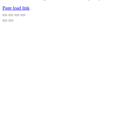
Page load link
Go
to
Top