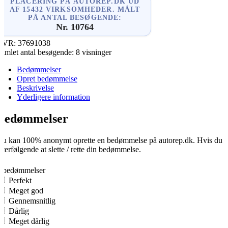
PLACERING PÅ AUTOREP.DK UD
AF 15432 VIRKSOMHEDER. MÅLT
PÅ ANTAL BESØGENDE:
Nr. 10764
CVR:
37691038
amlet antal besøgende:
8 visninger
Bedømmelser
Opret bedømmelse
Beskrivelse
Yderligere information
Bedømmelser
u kan 100% anonymt oprette en bedømmelse på autorep.dk. Hvis du opre
fterfølgende at slette / rette din bedømmelse.
0
0 bedømmelser
Perfekt
Meget god
Gennemsnitlig
Dårlig
Meget dårlig