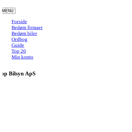
Skip
to
MENU
content
Forside
Bedøm firmaer
Bedøm biler
Ordbog
Guide
Top 20
Min konto
Top Bilsyn ApS