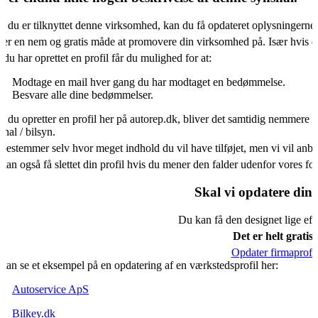
s du er tilknyttet denne virksomhed, kan du få opdateret oplysningerne
 er en nem og gratis måde at promovere din virksomhed på. Især hvis d
 du har oprettet en profil får du mulighed for at:
Modtage en mail hver gang du har modtaget en bedømmelse.
Besvare alle dine bedømmelser.
s du opretter en profil her på autorep.dk, bliver det samtidig nemmere f
shal / bilsyn.
bestemmer selv hvor meget indhold du vil have tilføjet, men vi vil an
kan også få slettet din profil hvis du mener den falder udenfor vores f
Skal vi opdatere din 
Du kan få den designet lige eft
Det er helt gratis.
Opdater firmaprofil
kan se et eksempel på en opdatering af en værkstedsprofil her:
Autoservice ApS
Bilkey.dk