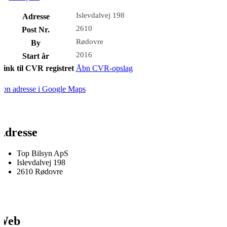
Islevdalvej 198
Adresse
2610
Post Nr.
Rødovre
By
2016
Start år
Link til CVR registret
Åbn CVR-opslag
bn adresse i Google Maps
Adresse
Top Bilsyn ApS
Islevdalvej 198
2610 Rødovre
Web