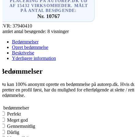
PLACERING PÅ AUTOREP.DK UD
AF 15432 VIRKSOMHEDER. MÅLT
PÅ ANTAL BESØGENDE:
Nr. 10767
CVR:
37940410
Samlet antal besøgende:
8 visninger
Bedømmelser
Opret bedømmelse
Beskrivelse
Yderligere information
Bedømmelser
Du kan 100% anonymt oprette en bedømmelse på autorep.dk. Hvis du
opretter en profil først, har du mulighed for efterfølgende at slette / rette
bedømmelse.
0
0 bedømmelser
Perfekt
Meget god
Gennemsnitlig
Dårlig