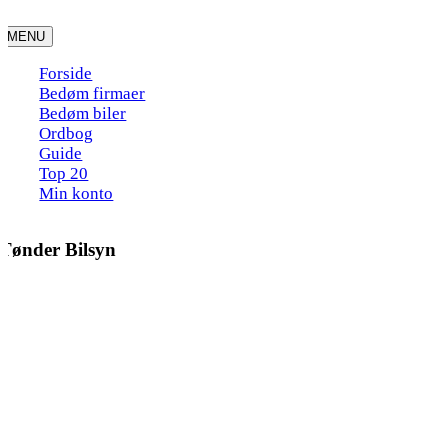
Skip
to
MENU
content
Forside
Bedøm firmaer
Bedøm biler
Ordbog
Guide
Top 20
Min konto
Tønder Bilsyn