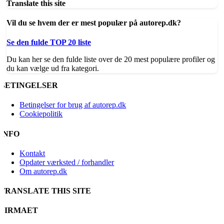
Translate this site
Vil du se hvem der er mest populær på autorep.dk?
Se den fulde TOP 20 liste
Du kan her se den fulde liste over de 20 mest populære profiler og
du kan vælge ud fra kategori.
BETINGELSER
Betingelser for brug af autorep.dk
Cookiepolitik
INFO
Kontakt
Opdater værksted / forhandler
Om autorep.dk
TRANSLATE THIS SITE
FIRMAET