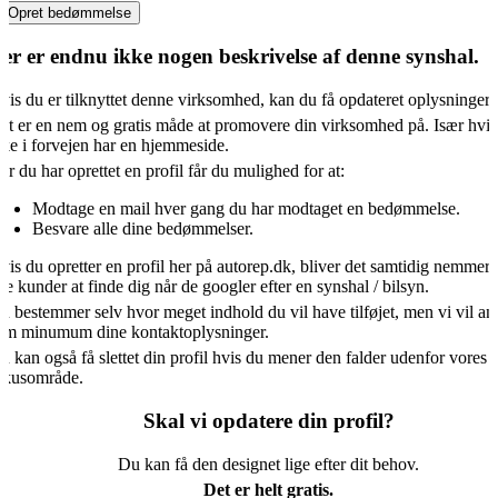
Opret bedømmelse
er er endnu ikke nogen beskrivelse af denne synshal.
vis du er tilknyttet denne virksomhed, kan du få opdateret oplysningern
et er en nem og gratis måde at promovere din virksomhed på. Især hvis
kke i forvejen har en hjemmeside.
år du har oprettet en profil får du mulighed for at:
Modtage en mail hver gang du har modtaget en bedømmelse.
Besvare alle dine bedømmelser.
vis du opretter en profil her på autorep.dk, bliver det samtidig nemmere
ye kunder at finde dig når de googler efter en synshal / bilsyn.
u bestemmer selv hvor meget indhold du vil have tilføjet, men vi vil an
om minumum dine kontaktoplysninger.
u kan også få slettet din profil hvis du mener den falder udenfor vores
okusområde.
Skal vi opdatere din profil?
Du kan få den designet lige efter dit behov.
Det er helt gratis.