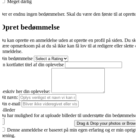
Meget dårlig
Der er endnu ingen bedømmelser. Skal du være den første til at oprette
Opret bedømmelse
Du kan oprette en anmeldelse uden at oprette en profil på siden. Du sk
være opmærksom på at du så ikke kan få lov til at redigere eller slette d
anmeldelse.
Din bedømmelse
En kortfattet titel af din oplevelse
Beskriv her din oplevelse:
Dit navn:
Din e-mail
Billeder
Du har mulighed for at uploade billeder til understøtte din bedømmelse.
Drag & Drop your photos or
Brows
Denne anmeldelse er baseret på min egen erfaring og er min oprigti
mening.