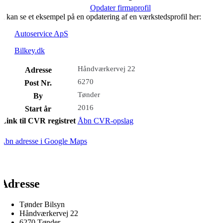
Opdater firmaprofil
u kan se et eksempel på en opdatering af en værkstedsprofil her:
Autoservice ApS
Bilkey.dk
Håndværkervej 22
Adresse
6270
Post Nr.
Tønder
By
2016
Start år
Link til CVR registret
Åbn CVR-opslag
Åbn adresse i Google Maps
Adresse
Tønder Bilsyn
Håndværkervej 22
6270 Tønder