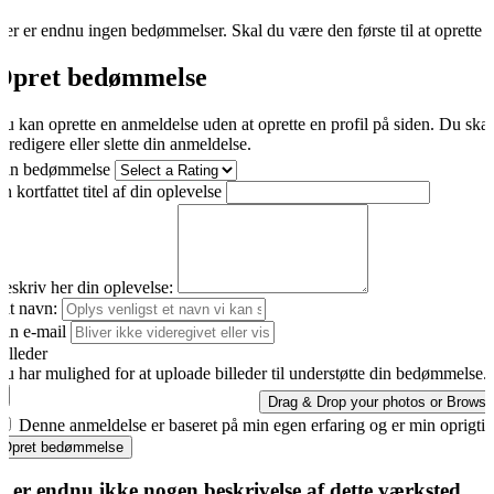
er er endnu ingen bedømmelser. Skal du være den første til at oprette 
Opret bedømmelse
u kan oprette en anmeldelse uden at oprette en profil på siden. Du ska
t redigere eller slette din anmeldelse.
Din bedømmelse
n kortfattet titel af din oplevelse
eskriv her din oplevelse:
it navn:
in e-mail
illeder
u har mulighed for at uploade billeder til understøtte din bedømmelse.
Drag & Drop your photos or
Browse
Denne anmeldelse er baseret på min egen erfaring og er min oprigti
Opret bedømmelse
r er endnu ikke nogen beskrivelse af dette værksted.