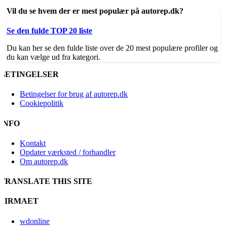
Vil du se hvem der er mest populær på autorep.dk?
Se den fulde TOP 20 liste
Du kan her se den fulde liste over de 20 mest populære profiler og
du kan vælge ud fra kategori.
BETINGELSER
Betingelser for brug af autorep.dk
Cookiepolitik
INFO
Kontakt
Opdater værksted / forhandler
Om autorep.dk
TRANSLATE THIS SITE
FIRMAET
wdonline