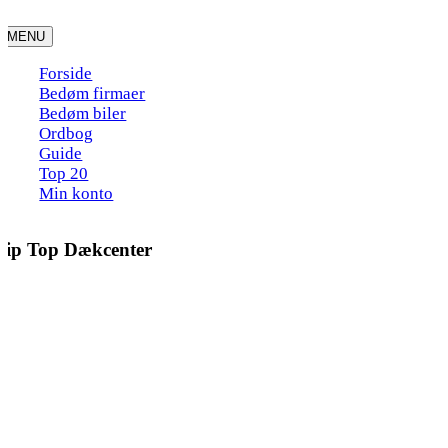
Skip
to
MENU
content
Forside
Bedøm firmaer
Bedøm biler
Ordbog
Guide
Top 20
Min konto
Tip Top Dækcenter