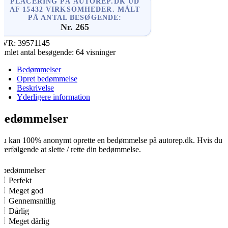
PLACERING PÅ AUTOREP.DK UD
AF 15432 VIRKSOMHEDER. MÅLT
PÅ ANTAL BESØGENDE:
Nr. 265
CVR:
39571145
amlet antal besøgende:
64 visninger
Bedømmelser
Opret bedømmelse
Beskrivelse
Yderligere information
Bedømmelser
u kan 100% anonymt oprette en bedømmelse på autorep.dk. Hvis du opre
fterfølgende at slette / rette din bedømmelse.
0
0 bedømmelser
Perfekt
Meget god
Gennemsnitlig
Dårlig
Meget dårlig