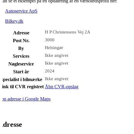
kan se et eksempel på en opdatering af en værkstedsprofil her:
Autoservice ApS
Bilkey.dk
H P Christensens Vej 2A
Adresse
3000
Post Nr.
Helsingør
By
Ikke angivet
Services
Ikke angivet
Nøgleservice
2024
Start år
Ikke angivet
Specialist i bilmærke
Link til CVR registret
Åbn CVR-opslag
bn adresse i Google Maps
Adresse