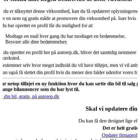
s du er tilknyttet denne virksomhed, kan du få opdateret oplysningerne
 er en nem og gratis måde at promovere din virksomhed på. Især hvis d
 du har oprettet en profil får du mulighed for at:
Modtage en mail hver gang du har modtaget en bedømmelse.
Besvare alle dine bedømmelser.
s du opretter en profil her på autorep.dk, bliver det samtidig nemmere fo
oværksted.
bestemmer selv hvor meget indhold du vil have tilføjet, men vi vil an
kan også få slettet din profil hvis du mener den falder udenfor vores f
har netop tilføjet en ny funktion hvor du kan sætte din bil til salg 
mange bilannoncer som du har lyst til.
g din bil, gratis, på autorep.dk
Skal vi opdatere din 
Du kan få den designet lige eft
Det er helt gratis.
Opdater firmaprofil