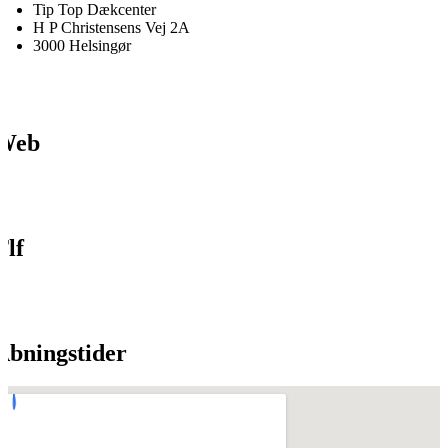
Tip Top Dækcenter
H P Christensens Vej 2A
3000 Helsingør
Web
Tlf
Åbningstider