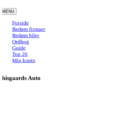
Skip
to
MENU
content
Forside
Bedøm firmaer
Bedøm biler
Ordbog
Guide
Top 20
Min konto
Thisgaards Auto