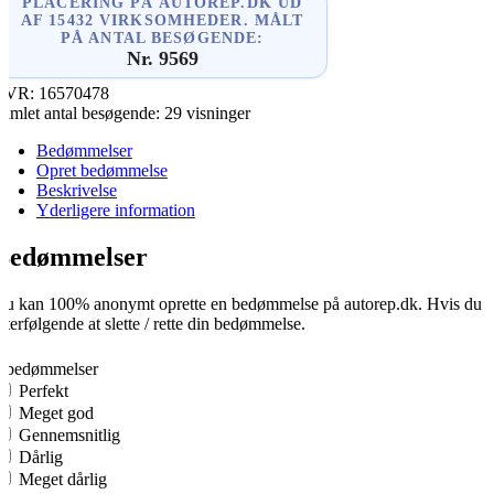
PLACERING PÅ AUTOREP.DK UD
AF 15432 VIRKSOMHEDER. MÅLT
PÅ ANTAL BESØGENDE:
Nr. 9569
CVR:
16570478
amlet antal besøgende:
29 visninger
Bedømmelser
Opret bedømmelse
Beskrivelse
Yderligere information
Bedømmelser
u kan 100% anonymt oprette en bedømmelse på autorep.dk. Hvis du opre
fterfølgende at slette / rette din bedømmelse.
0
0 bedømmelser
Perfekt
Meget god
Gennemsnitlig
Dårlig
Meget dårlig