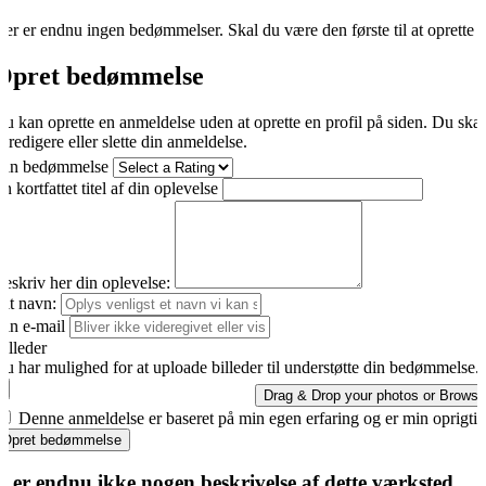
er er endnu ingen bedømmelser. Skal du være den første til at oprette 
Opret bedømmelse
u kan oprette en anmeldelse uden at oprette en profil på siden. Du ska
t redigere eller slette din anmeldelse.
Din bedømmelse
n kortfattet titel af din oplevelse
eskriv her din oplevelse:
it navn:
in e-mail
illeder
u har mulighed for at uploade billeder til understøtte din bedømmelse.
Drag & Drop your photos or
Browse
Denne anmeldelse er baseret på min egen erfaring og er min oprigti
Opret bedømmelse
r er endnu ikke nogen beskrivelse af dette værksted.