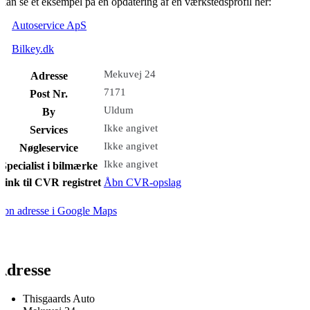
kan se et eksempel på en opdatering af en værkstedsprofil her:
Autoservice ApS
Bilkey.dk
Mekuvej 24
Adresse
7171
Post Nr.
Uldum
By
Ikke angivet
Services
Ikke angivet
Nøgleservice
Ikke angivet
Specialist i bilmærke
Link til CVR registret
Åbn CVR-opslag
bn adresse i Google Maps
Adresse
Thisgaards Auto