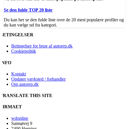
Se den fulde TOP 20 liste
Du kan her se den fulde liste over de 20 mest populære profiler og
du kan vælge ud fra kategori.
BETINGELSER
Betingelser for brug af autorep.dk
Cookiepolitik
INFO
Kontakt
Opdater værksted / forhandler
Om autorep.dk
TRANSLATE THIS SITE
FIRMAET
wdonline
Samsøvej 9
7400 Herning