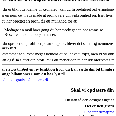
s du er tilknyttet denne virksomhed, kan du få opdateret oplysningerne
 er en nem og gratis måde at promovere din virksomhed på. Især hvis d
 du har oprettet en profil får du mulighed for at:
Modtage en mail hver gang du har modtaget en bedømmelse.
Besvare alle dine bedømmelser.
s du opretter en profil her på autorep.dk, bliver det samtidig nemmere fo
oværksted.
bestemmer selv hvor meget indhold du vil have tilføjet, men vi vil an
kan også få slettet din profil hvis du mener den falder udenfor vores f
har netop tilføjet en ny funktion hvor du kan sætte din bil til salg 
mange bilannoncer som du har lyst til.
g din bil, gratis, på autorep.dk
Skal vi opdatere din 
Du kan få den designet lige eft
Det er helt gratis.
Opdater firmaprofil