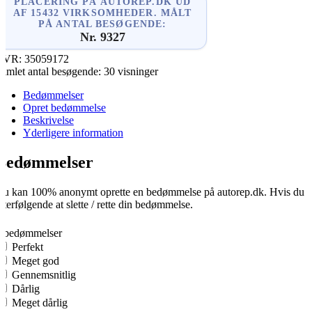
PLACERING PÅ AUTOREP.DK UD
AF 15432 VIRKSOMHEDER. MÅLT
PÅ ANTAL BESØGENDE:
Nr. 9327
CVR:
35059172
amlet antal besøgende:
30 visninger
Bedømmelser
Opret bedømmelse
Beskrivelse
Yderligere information
Bedømmelser
u kan 100% anonymt oprette en bedømmelse på autorep.dk. Hvis du opre
fterfølgende at slette / rette din bedømmelse.
0
0 bedømmelser
Perfekt
Meget god
Gennemsnitlig
Dårlig
Meget dårlig