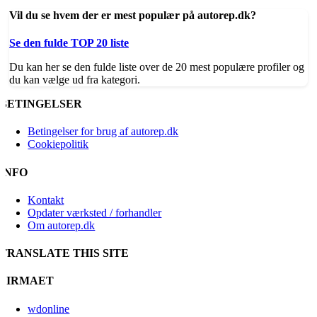
Vil du se hvem der er mest populær på autorep.dk?
Se den fulde TOP 20 liste
Du kan her se den fulde liste over de 20 mest populære profiler og
du kan vælge ud fra kategori.
BETINGELSER
Betingelser for brug af autorep.dk
Cookiepolitik
INFO
Kontakt
Opdater værksted / forhandler
Om autorep.dk
TRANSLATE THIS SITE
FIRMAET
wdonline