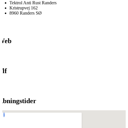
Tektrol Anti Rust Randers
Kristrupvej 162
8960 Randers SØ
Web
Tlf
Åbningstider