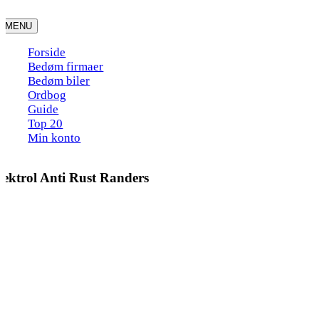
Skip
to
MENU
content
Forside
Bedøm firmaer
Bedøm biler
Ordbog
Guide
Top 20
Min konto
Tektrol Anti Rust Randers