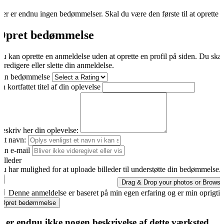
er er endnu ingen bedømmelser. Skal du være den første til at oprette 
Opret bedømmelse
u kan oprette en anmeldelse uden at oprette en profil på siden. Du ska
t redigere eller slette din anmeldelse.
Din bedømmelse
n kortfattet titel af din oplevelse
eskriv her din oplevelse:
it navn:
in e-mail
illeder
u har mulighed for at uploade billeder til understøtte din bedømmelse.
Drag & Drop your photos or
Browse
Denne anmeldelse er baseret på min egen erfaring og er min oprigti
Opret bedømmelse
r er endnu ikke nogen beskrivelse af dette værksted.