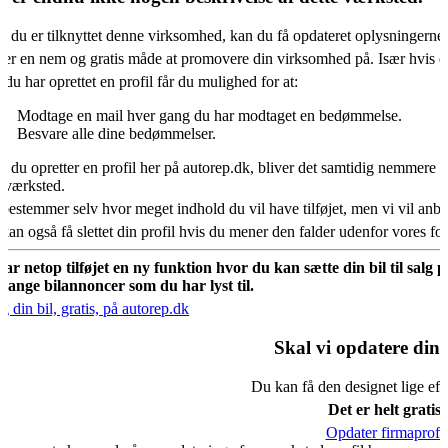
s du er tilknyttet denne virksomhed, kan du få opdateret oplysningerne
 er en nem og gratis måde at promovere din virksomhed på. Især hvis d
 du har oprettet en profil får du mulighed for at:
Modtage en mail hver gang du har modtaget en bedømmelse.
Besvare alle dine bedømmelser.
s du opretter en profil her på autorep.dk, bliver det samtidig nemmere fo
oværksted.
bestemmer selv hvor meget indhold du vil have tilføjet, men vi vil an
kan også få slettet din profil hvis du mener den falder udenfor vores f
har netop tilføjet en ny funktion hvor du kan sætte din bil til salg 
mange bilannoncer som du har lyst til.
g din bil, gratis, på autorep.dk
Skal vi opdatere din 
Du kan få den designet lige eft
Det er helt gratis.
Opdater firmaprofil