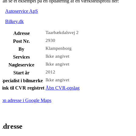
kan se et eksempel på en opdatering af en værkstedsprofil her:
Autoservice ApS
Bilkey.dk
Taarbækdalsvej 2
Adresse
2930
Post Nr.
Klampenborg
By
Ikke angivet
Services
Ikke angivet
Nøgleservice
2012
Start år
Ikke angivet
Specialist i bilmærke
Link til CVR registret
Åbn CVR-opslag
bn adresse i Google Maps
Adresse