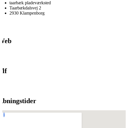
taarbæk pladeværksted
Taarbækdalsvej 2
2930 Klampenborg
Web
Tlf
Åbningstider