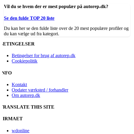
Vil du se hvem der er mest populær på autorep.dk?
Se den fulde TOP 20 liste
Du kan her se den fulde liste over de 20 mest populære profiler og
du kan vælge ud fra kategori.
BETINGELSER
Betingelser for brug af autorep.dk
Cookiepolitik
INFO
Kontakt
Opdater værksted / forhandler
Om autorep.dk
TRANSLATE THIS SITE
FIRMAET
wdonline