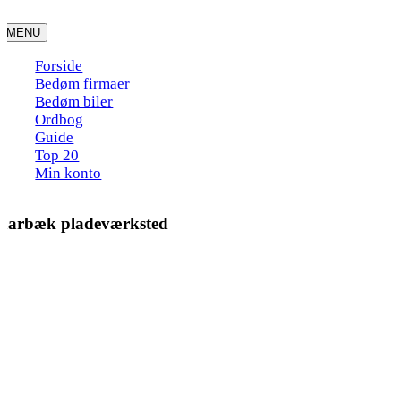
Skip
to
MENU
content
Forside
Bedøm firmaer
Bedøm biler
Ordbog
Guide
Top 20
Min konto
taarbæk pladeværksted