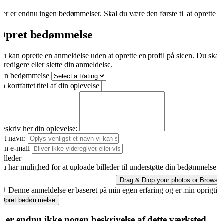
er er endnu ingen bedømmelser. Skal du være den første til at oprette 
Opret bedømmelse
u kan oprette en anmeldelse uden at oprette en profil på siden. Du ska
t redigere eller slette din anmeldelse.
Din bedømmelse
n kortfattet titel af din oplevelse
eskriv her din oplevelse:
it navn:
in e-mail
illeder
u har mulighed for at uploade billeder til understøtte din bedømmelse.
Drag & Drop your photos or
Browse
Denne anmeldelse er baseret på min egen erfaring og er min oprigti
Opret bedømmelse
r er endnu ikke nogen beskrivelse af dette værksted.