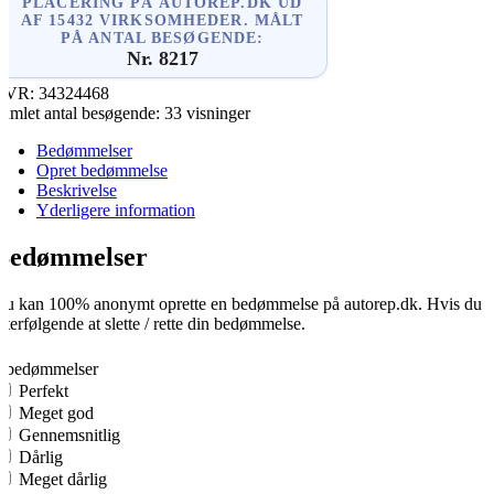
PLACERING PÅ AUTOREP.DK UD
AF 15432 VIRKSOMHEDER. MÅLT
PÅ ANTAL BESØGENDE:
Nr. 8217
CVR:
34324468
amlet antal besøgende:
33 visninger
Bedømmelser
Opret bedømmelse
Beskrivelse
Yderligere information
Bedømmelser
u kan 100% anonymt oprette en bedømmelse på autorep.dk. Hvis du opre
fterfølgende at slette / rette din bedømmelse.
0
0 bedømmelser
Perfekt
Meget god
Gennemsnitlig
Dårlig
Meget dårlig