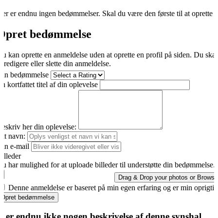
er er endnu ingen bedømmelser. Skal du være den første til at oprette 
Opret bedømmelse
u kan oprette en anmeldelse uden at oprette en profil på siden. Du ska
t redigere eller slette din anmeldelse.
Din bedømmelse
n kortfattet titel af din oplevelse
eskriv her din oplevelse:
it navn:
in e-mail
illeder
u har mulighed for at uploade billeder til understøtte din bedømmelse.
Drag & Drop your photos or
Browse
Denne anmeldelse er baseret på min egen erfaring og er min oprigti
Opret bedømmelse
r er endnu ikke nogen beskrivelse af denne synshal.