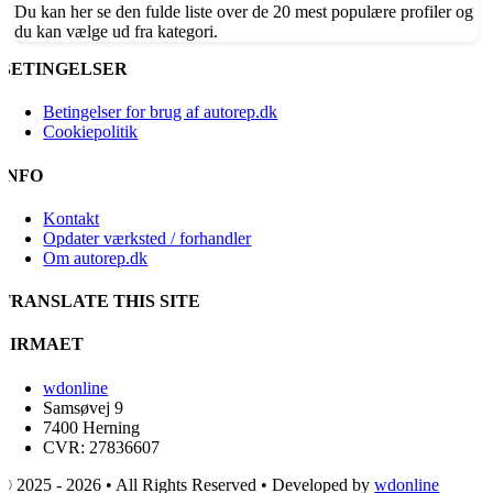
Du kan her se den fulde liste over de 20 mest populære profiler og
du kan vælge ud fra kategori.
BETINGELSER
Betingelser for brug af autorep.dk
Cookiepolitik
INFO
Kontakt
Opdater værksted / forhandler
Om autorep.dk
TRANSLATE THIS SITE
FIRMAET
wdonline
Samsøvej 9
7400 Herning
CVR: 27836607
© 2025 - 2026 • All Rights Reserved • Developed by
wdonline