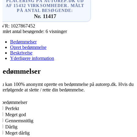
PLACERING PÅ AUTOREP.DK UD
AF 15432 VIRKSOMHEDER. MÅLT
PÅ ANTAL BESØGENDE:
Nr. 11417
CVR:
1027867452
amlet antal besøgende:
6 visninger
Bedømmelser
Opret bedømmelse
Beskrivelse
Yderligere information
Bedømmelser
u kan 100% anonymt oprette en bedømmelse på autorep.dk. Hvis du opre
fterfølgende at slette / rette din bedømmelse.
0
0 bedømmelser
Perfekt
Meget god
Gennemsnitlig
Dårlig
Meget dårlig