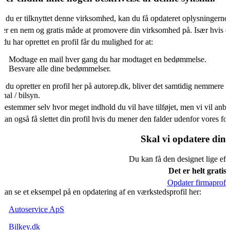
s du er tilknyttet denne virksomhed, kan du få opdateret oplysningerne
 er en nem og gratis måde at promovere din virksomhed på. Især hvis d
 du har oprettet en profil får du mulighed for at:
Modtage en mail hver gang du har modtaget en bedømmelse.
Besvare alle dine bedømmelser.
s du opretter en profil her på autorep.dk, bliver det samtidig nemmere f
shal / bilsyn.
bestemmer selv hvor meget indhold du vil have tilføjet, men vi vil an
kan også få slettet din profil hvis du mener den falder udenfor vores f
Skal vi opdatere din 
Du kan få den designet lige eft
Det er helt gratis.
Opdater firmaprofil
kan se et eksempel på en opdatering af en værkstedsprofil her:
Autoservice ApS
Bilkey.dk