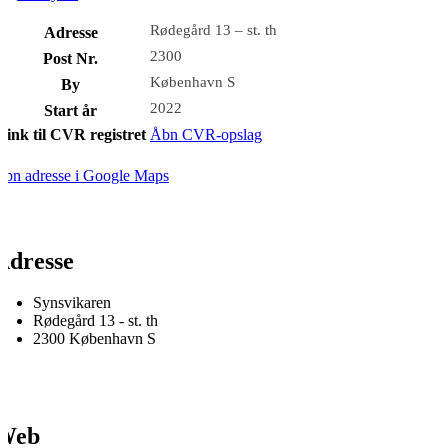
Rødegård 13 – st. th
Adresse
2300
Post Nr.
København S
By
2022
Start år
Link til CVR registret
Åbn CVR-opslag
bn adresse i Google Maps
Adresse
Synsvikaren
Rødegård 13 - st. th
2300 København S
Web