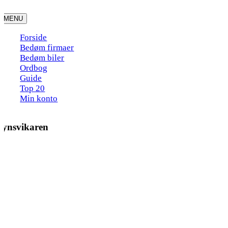
Skip
to
MENU
content
Forside
Bedøm firmaer
Bedøm biler
Ordbog
Guide
Top 20
Min konto
Synsvikaren