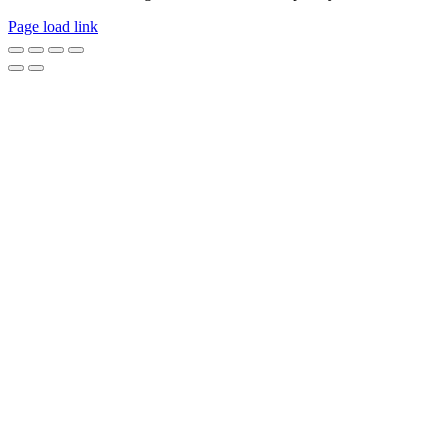
Page load link
Go
to
Top