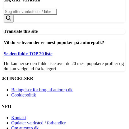
Products
search
Translate this site
Vil du se hvem der er mest populær på autorep.dk?
Se den fulde TOP 20 liste
Du kan her se den fulde liste over de 20 mest populære profiler og
du kan vælge ud fra kategori.
BETINGELSER
Betingelser for brug af autorep.dk
Cookiepolitik
INFO
Kontakt
Opdater værksted / forhandler
Om autorep.dk