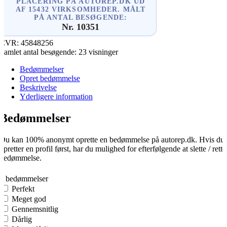
PLACERING PÅ AUTOREP.DK UD
AF 15432 VIRKSOMHEDER. MÅLT
PÅ ANTAL BESØGENDE:
Nr. 10351
CVR:
45848256
Samlet antal besøgende:
23 visninger
Bedømmelser
Opret bedømmelse
Beskrivelse
Yderligere information
Bedømmelser
Du kan 100% anonymt oprette en bedømmelse på autorep.dk. Hvis du
opretter en profil først, har du mulighed for efterfølgende at slette / rette
bedømmelse.
0
0 bedømmelser
Perfekt
Meget god
Gennemsnitlig
Dårlig