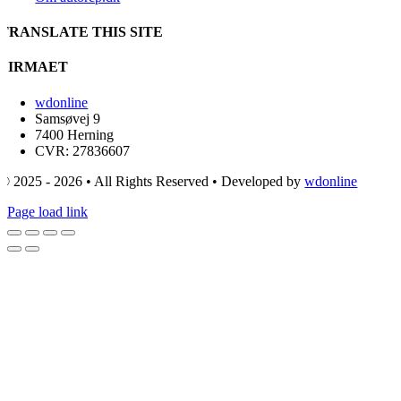
TRANSLATE THIS SITE
FIRMAET
wdonline
Samsøvej 9
7400 Herning
CVR: 27836607
© 2025 - 2026 • All Rights Reserved • Developed by
wdonline
Page load link
Go
to
Top