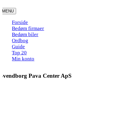
Skip
to
MENU
content
Forside
Bedøm firmaer
Bedøm biler
Ordbog
Guide
Top 20
Min konto
Svendborg Pava Center ApS