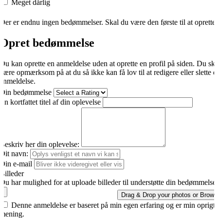
Meget dårlig
Der er endnu ingen bedømmelser. Skal du være den første til at oprette
Opret bedømmelse
Du kan oprette en anmeldelse uden at oprette en profil på siden. Du sk
være opmærksom på at du så ikke kan få lov til at redigere eller slette d
anmeldelse.
Din bedømmelse
En kortfattet titel af din oplevelse
Beskriv her din oplevelse:
Dit navn:
Din e-mail
Billeder
Du har mulighed for at uploade billeder til understøtte din bedømmelse.
Drag & Drop your photos or
Brows
Denne anmeldelse er baseret på min egen erfaring og er min oprigti
mening.