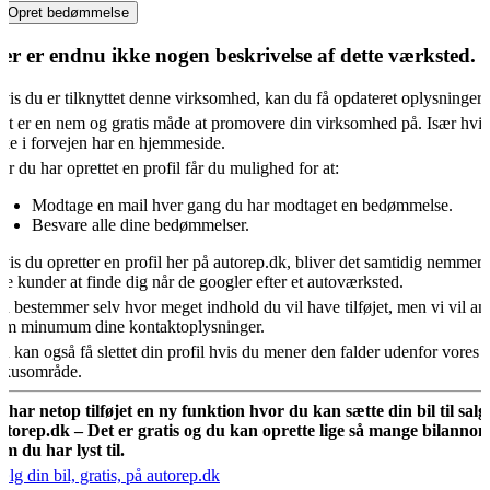
Opret bedømmelse
er er endnu ikke nogen beskrivelse af dette værksted.
vis du er tilknyttet denne virksomhed, kan du få opdateret oplysningern
et er en nem og gratis måde at promovere din virksomhed på. Især hvis
kke i forvejen har en hjemmeside.
år du har oprettet en profil får du mulighed for at:
Modtage en mail hver gang du har modtaget en bedømmelse.
Besvare alle dine bedømmelser.
vis du opretter en profil her på autorep.dk, bliver det samtidig nemmere
ye kunder at finde dig når de googler efter et autoværksted.
u bestemmer selv hvor meget indhold du vil have tilføjet, men vi vil an
om minumum dine kontaktoplysninger.
u kan også få slettet din profil hvis du mener den falder udenfor vores
okusområde.
i har netop tilføjet en ny funktion hvor du kan sætte din bil til salg
utorep.dk – Det er gratis og du kan oprette lige så mange bilannon
om du har lyst til.
ælg din bil, gratis, på autorep.dk