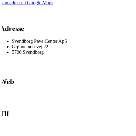
Åbn adresse i Google Maps
Adresse
Svendborg Pava Center ApS
Grønnemosevej 22
5700 Svendborg
Web
Tlf