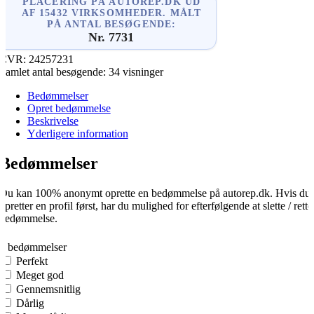
PLACERING PÅ AUTOREP.DK UD
AF 15432 VIRKSOMHEDER. MÅLT
PÅ ANTAL BESØGENDE:
Nr. 7731
CVR:
24257231
Samlet antal besøgende:
34 visninger
Bedømmelser
Opret bedømmelse
Beskrivelse
Yderligere information
Bedømmelser
Du kan 100% anonymt oprette en bedømmelse på autorep.dk. Hvis du
opretter en profil først, har du mulighed for efterfølgende at slette / rette
bedømmelse.
0
0 bedømmelser
Perfekt
Meget god
Gennemsnitlig
Dårlig