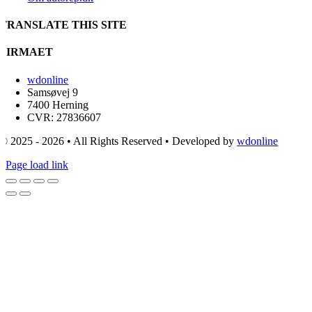
TRANSLATE THIS SITE
FIRMAET
wdonline
Samsøvej 9
7400 Herning
CVR: 27836607
© 2025 - 2026 • All Rights Reserved • Developed by
wdonline
Page load link
Go
to
Top