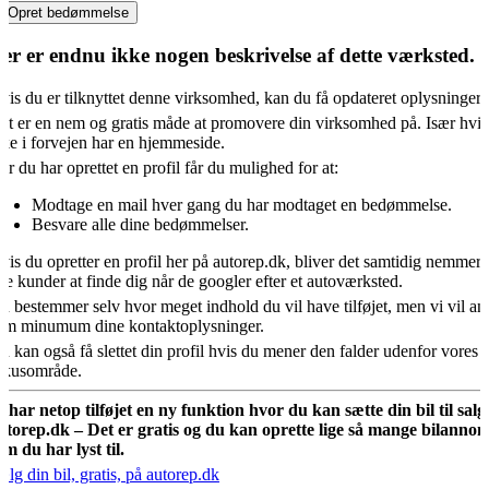
Opret bedømmelse
er er endnu ikke nogen beskrivelse af dette værksted.
vis du er tilknyttet denne virksomhed, kan du få opdateret oplysningern
et er en nem og gratis måde at promovere din virksomhed på. Især hvis
kke i forvejen har en hjemmeside.
år du har oprettet en profil får du mulighed for at:
Modtage en mail hver gang du har modtaget en bedømmelse.
Besvare alle dine bedømmelser.
vis du opretter en profil her på autorep.dk, bliver det samtidig nemmere
ye kunder at finde dig når de googler efter et autoværksted.
u bestemmer selv hvor meget indhold du vil have tilføjet, men vi vil an
om minumum dine kontaktoplysninger.
u kan også få slettet din profil hvis du mener den falder udenfor vores
okusområde.
i har netop tilføjet en ny funktion hvor du kan sætte din bil til salg
utorep.dk – Det er gratis og du kan oprette lige så mange bilannon
om du har lyst til.
ælg din bil, gratis, på autorep.dk