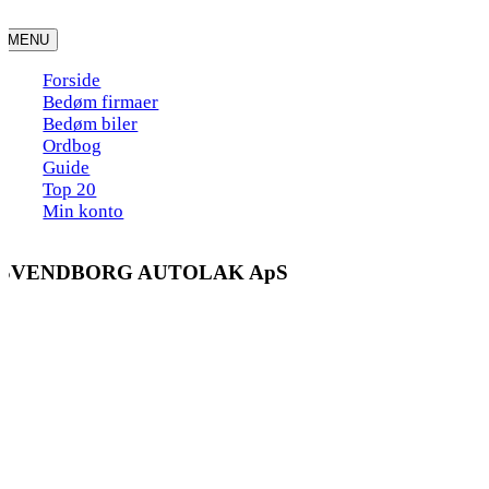
Skip
to
MENU
content
Forside
Bedøm firmaer
Bedøm biler
Ordbog
Guide
Top 20
Min konto
SVENDBORG AUTOLAK ApS