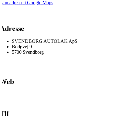
Åbn adresse i Google Maps
Adresse
SVENDBORG AUTOLAK ApS
Bodøvej 9
5700 Svendborg
Web
Tlf