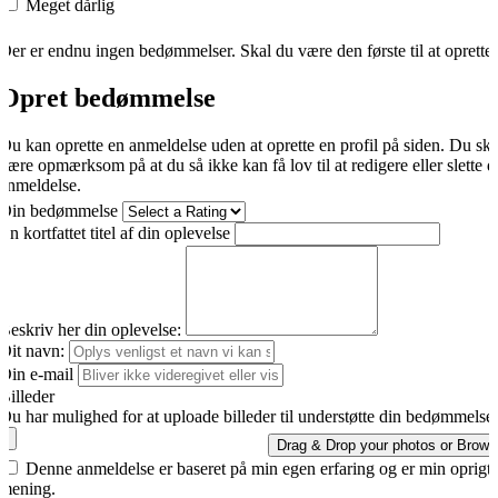
Meget dårlig
Der er endnu ingen bedømmelser. Skal du være den første til at oprette
Opret bedømmelse
Du kan oprette en anmeldelse uden at oprette en profil på siden. Du sk
være opmærksom på at du så ikke kan få lov til at redigere eller slette d
anmeldelse.
Din bedømmelse
En kortfattet titel af din oplevelse
Beskriv her din oplevelse:
Dit navn:
Din e-mail
Billeder
Du har mulighed for at uploade billeder til understøtte din bedømmelse.
Drag & Drop your photos or
Brows
Denne anmeldelse er baseret på min egen erfaring og er min oprigti
mening.