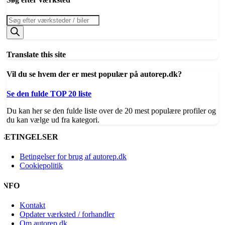
Products
search
Translate this site
Vil du se hvem der er mest populær på autorep.dk?
Se den fulde TOP 20 liste
Du kan her se den fulde liste over de 20 mest populære profiler og
du kan vælge ud fra kategori.
BETINGELSER
Betingelser for brug af autorep.dk
Cookiepolitik
INFO
Kontakt
Opdater værksted / forhandler
Om autorep.dk